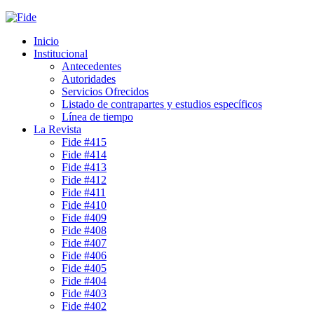
Inicio
Institucional
Antecedentes
Autoridades
Servicios Ofrecidos
Listado de contrapartes y estudios específicos
Línea de tiempo
La Revista
Fide #415
Fide #414
Fide #413
Fide #412
Fide #411
Fide #410
Fide #409
Fide #408
Fide #407
Fide #406
Fide #405
Fide #404
Fide #403
Fide #402