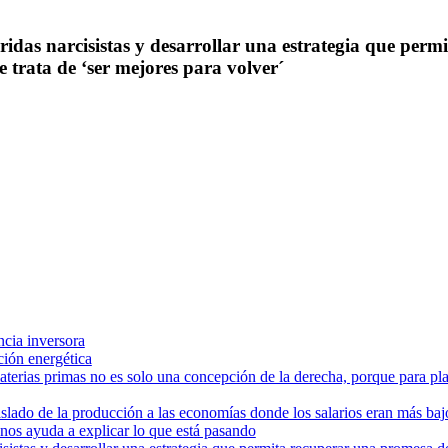
idas narcisistas y desarrollar una estrategia que perm
se trata de ‘ser mejores para volver´
ncia inversora
ición energética
terias primas no es solo una concepción de la derecha, porque para pla
aslado de la producción a las economías donde los salarios eran más bajo
 nos ayuda a explicar lo que está pasando