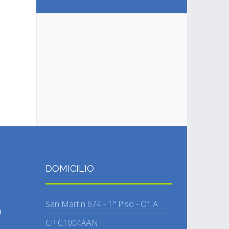
DOMICILIO
San Martin 674 - 1° Piso - Of. A
O
CP C1004AAN