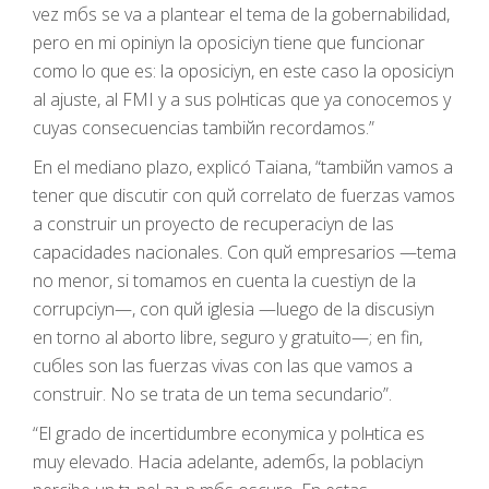
vez mбs se va a plantear el tema de la gobernabilidad,
pero en mi opiniуn la oposiciуn tiene que funcionar
como lo que es: la oposiciуn, en este caso la oposiciуn
al ajuste, al FMI y a sus polнticas que ya conocemos y
cuyas consecuencias tambiйn recordamos.”
En el mediano plazo, explicó Taiana, “tambiйn vamos a
tener que discutir con quй correlato de fuerzas vamos
a construir un proyecto de recuperaciуn de las
capacidades nacionales. Con quй empresarios —tema
no menor, si tomamos en cuenta la cuestiуn de la
corrupciуn—, con quй iglesia —luego de la discusiуn
en torno al aborto libre, seguro y gratuito—; en fin,
cuбles son las fuerzas vivas con las que vamos a
construir. No se trata de un tema secundario”.
“El grado de incertidumbre econуmica y polнtica es
muy elevado. Hacia adelante, ademбs, la poblaciуn