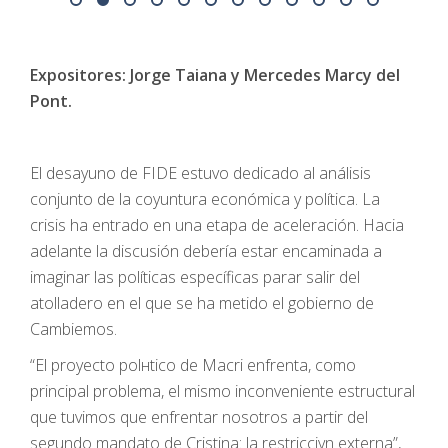
02
03
04
05
06
07
08
09
10
11
12
13
Expositores: Jorge Taiana y Mercedes Marcу del
Pont.
El desayuno de FIDE estuvo dedicado al análisis
conjunto de la coyuntura económica y política. La
crisis ha entrado en una etapa de aceleración. Hacia
adelante la discusión debería estar encaminada a
imaginar las políticas específicas parar salir del
atolladero en el que se ha metido el gobierno de
Cambiemos.
“El proyecto polнtico de Macri enfrenta, como
principal problema, el mismo inconveniente estructural
que tuvimos que enfrentar nosotros a partir del
segundo mandato de Cristina: la restricciуn externa”,