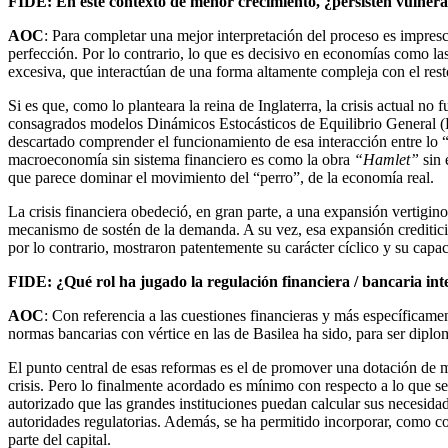
FIDE: En este contexto de menor crecimiento, ¿persisten vulnerab
AOC
: Para completar una mejor interpretación del proceso es impresc
perfección. Por lo contrario, lo que es decisivo en economías como la
excesiva, que interactúan de una forma altamente compleja con el rest
Si es que, como lo planteara la reina de Inglaterra, la crisis actual
consagrados modelos Dinámicos Estocásticos de Equilibrio General 
descartado comprender el funcionamiento de esa interacción entre lo “
macroeconomía sin sistema financiero es como la obra
“Hamlet”
sin 
que parece dominar el movimiento del “perro”, de la economía real.
La crisis financiera obedeció, en gran parte, a una expansión vertigin
mecanismo de sostén de la demanda. A su vez, esa expansión crediticia
por lo contrario, mostraron patentemente su carácter cíclico y su capac
FIDE: ¿Qué rol ha jugado la regulación financiera / bancaria int
AOC
: Con referencia a las cuestiones financieras y más específicamen
normas bancarias con vértice en las de Basilea ha sido, para ser diplom
El punto central de esas reformas es el de promover una dotación de m
crisis. Pero lo finalmente acordado es mínimo con respecto a lo que s
autorizado que las grandes instituciones puedan calcular sus necesida
autoridades regulatorias. Además, se ha permitido incorporar, como co
parte del capital.