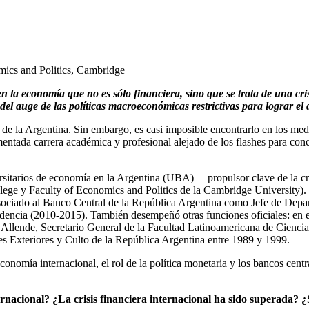
ics and Politics, Cambridge
 la economía que no es sólo financiera, sino que se trata de una cri
el auge de las políticas macroeconómicas restrictivas para lograr el 
e la Argentina. Sin embargo, es casi imposible encontrarlo en los med
imentada carrera académica y profesional alejado de los flashes para co
sitarios de economía en la Argentina (UBA) —propulsor clave de la cre
ge y Faculty of Economics and Politics de la Cambridge University). Fu
o asociado al Banco Central de la República Argentina como Jefe de De
idencia (2010-2015). También desempeñó otras funciones oficiales: en 
r Allende, Secretario General de la Facultad Latinoamericana de Cien
s Exteriores y Culto de la República Argentina entre 1989 y 1999.
onomía internacional, el rol de la política monetaria y los bancos centra
rnacional? ¿La crisis financiera internacional ha sido superada? 