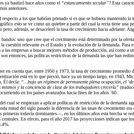
rs ya bautizó hace años como el
“estancamiento secular”
? Esta caract
isis anteriores.
d respecto a los que habrían primado si es que se hubiera mantenido la t
 gráfico esto se ve como un quiebre a partir del cual la recta tiene u
jo pero, además, se desaceleró la tasa de crecimiento hacia adelante. Al
 bandos: uno que cree que el crecimiento está determinado por la oferta
la cuestión relevante es el Estado y la evolución de la demanda. Para e
a a las empresas a buscar mejores métodos de producción, así como a ut
son entonces, las políticas restrictivas de la demanda las que han redun
ener en cuenta que, entre 1950 y 1973, la tasa de crecimiento promedio
ntización está en lo que previó, hace ya un tiempo largo, en 1943, Micha
. Él decía:
“…bajo un régimen de permanente plena ocupación, el ‘desp
os mismos y la conciencia de clase de los trabajadores crecería”
(traducc
curriendo en los países avanzados hacia fines de los años `60.
 del cual se empiezan a aplicar políticas de restricción de la demanda 
nda mitad del siglo pasado la diferencia de las tasas de crecimiento era
as primeras todavía dominantes—, en los últimos años esta brecha se red
s centrales. En efecto, para el año 2017 las proyecciones indican que lo
4.4%.