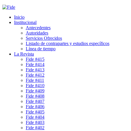
Inicio
Institucional
Antecedentes
Autoridades
Servicios Ofrecidos
Listado de contrapartes y estudios específicos
Línea de tiempo
La Revista
Fide #415
Fide #414
Fide #413
Fide #412
Fide #411
Fide #410
Fide #409
Fide #408
Fide #407
Fide #406
Fide #405
Fide #404
Fide #403
Fide #402