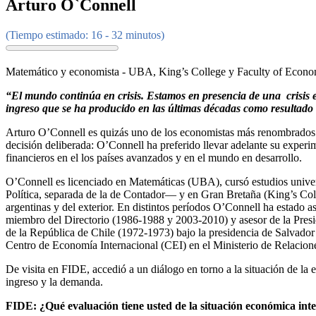
Arturo O`Connell
(Tiempo estimado: 16 - 32 minutos)
Matemático y economista - UBA, King’s College y Faculty of Econom
“El mundo continúa en crisis. Estamos en presencia de una crisis en
ingreso que se ha producido en las últimas décadas como resultado d
Arturo O’Connell es quizás uno de los economistas más renombrados d
decisión deliberada: O’Connell ha preferido llevar adelante su exper
financieros en el los países avanzados y en el mundo en desarrollo.
O’Connell es licenciado en Matemáticas (UBA), cursó estudios univer
Política, separada de la de Contador— y en Gran Bretaña (King’s Colle
argentinas y del exterior. En distintos períodos O’Connell ha estad
miembro del Directorio (1986-1988 y 2003-2010) y asesor de la Pres
de la República de Chile (1972-1973) bajo la presidencia de Salvado
Centro de Economía Internacional (CEI) en el Ministerio de Relacione
De visita en FIDE, accedió a un diálogo en torno a la situación de la ec
ingreso y la demanda.
FIDE: ¿Qué evaluación tiene usted de la situación económica inte