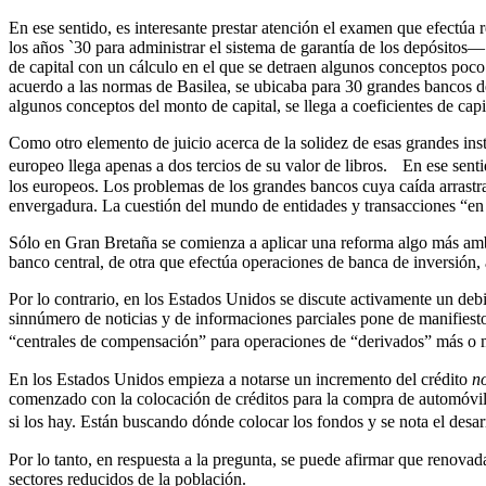
En ese sentido, es interesante prestar atención el examen que efectú
los años `30 para administrar el sistema de garantía de los depósitos—
de capital con un cálculo en el que se detraen algunos conceptos poco 
acuerdo a las normas de Basilea, se ubicaba para 30 grandes bancos 
algunos conceptos del monto de capital, se llega a coeficientes de cap
Como otro elemento de juicio acerca de la solidez de esas grandes inst
europeo llega apenas a dos tercios de su valor de libros. En ese sent
los europeos. Los problemas de los grandes bancos cuya caída arrastr
envergadura. La cuestión del mundo de entidades y transacciones “e
Sólo en Gran Bretaña se comienza a aplicar una reforma algo más ambic
banco central, de otra que efectúa operaciones de banca de inversión
Por lo contrario, en los Estados Unidos se discute activamente un debi
sinnúmero de noticias y de informaciones parciales pone de manifiest
“centrales de compensación” para operaciones de “derivados” más 
En los Estados Unidos empieza a notarse un incremento del crédito
n
comenzado con la colocación de créditos para la compra de automóvile
si los hay. Están buscando dónde colocar los fondos y se nota el des
Por lo tanto, en respuesta a la pregunta, se puede afirmar que renovad
sectores reducidos de la población.