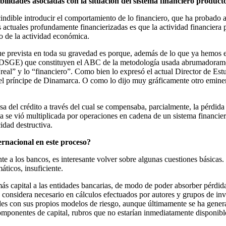
ilidades asociadas con la situación del sistema financiero product
indible introducir el comportamiento de lo financiero, que ha probado ag
s actuales profundamente financierizadas es que la actividad financiera 
o de la actividad económica.
 no fue prevista en toda su gravedad es porque, además de lo que ya he
(DSGE) que constituyen el ABC de la metodología usada abrumadoramen
real” y lo “financiero”. Como bien lo expresó el actual Director de Est
el príncipe de Dinamarca. O como lo dijo muy gráficamente otro eminente
osa del crédito a través del cual se compensaba, parcialmente, la pérdi
 se vió multiplicada por operaciones en cadena de un sistema financier
idad destructiva.
ernacional en este proceso?
te a los bancos, es interesante volver sobre algunas cuestiones básicas.
áticos, insuficiente.
ás capital a las entidades bancarias, de modo de poder absorber pérdid
e considera necesario en cálculos efectuados por autores y grupos de in
des con sus propios modelos de riesgo, aunque últimamente se ha generad
mponentes de capital, rubros que no estarían inmediatamente disponible