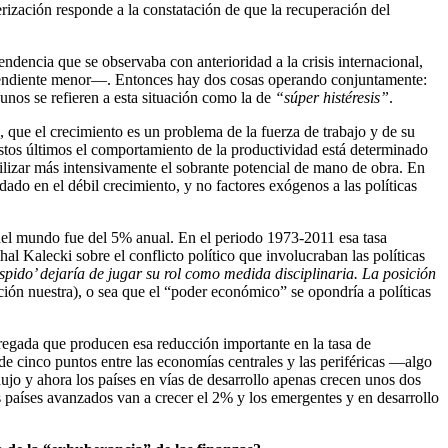
erización responde a la constatación de que la recuperación del
endencia que se observaba con anterioridad a la crisis internacional,
na pendiente menor—. Entonces hay dos cosas operando conjuntamente:
gunos se refieren a esta situación como la de
“súper histéresis”
.
, que el crecimiento es un problema de la fuerza de trabajo y de su
stos últimos el comportamiento de la productividad está determinado
ilizar más intensivamente el sobrante potencial de mano de obra. En
dado en el débil crecimiento, y no factores exógenos a las políticas
 del mundo fue del 5% anual. En el periodo 1973-2011 esa tasa
l Kalecki sobre el conflicto político que involucraban las políticas
ido’ dejaría de jugar su rol como medida disciplinaria. La posición
ión nuestra), o sea que el “poder económico” se opondría a políticas
agregada que producen esa reducción importante en la tasa de
 de cinco puntos entre las economías centrales y las periféricas —algo
ujo y ahora los países en vías de desarrollo apenas crecen unos dos
s países avanzados van a crecer el 2% y los emergentes y en desarrollo