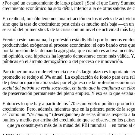
¿Por qué un estancamiento de largo plazo? ¿Será el que Larry Summe
crecimiento económico ha sido débil, inferior a la de otras salidas de cr
En realidad, no sólo tenemos una retracción en los niveles de activida
sino que la tasa de crecimiento post crisis es mucho más baja —en un
se salió del primer shock de la crisis con un nivel de actividad más ba
Frente a este panorama, la profesión está dividida por lo menos en dos
productividad exógenos al proceso económico; el otro bando cree que 
por la presión de la demanda agregada, que cuando es activa incentiv
mi opinión, esta hipótesis ha logrado demostrarse como más válida. Y, 
públicas en el ámbito demográfico o del proceso de innovación.
Para tener un marco de referencia de más largo plazo es importante t
promedio se redujo al 3% anual. La explicación de fondo para esta rale
de plena ocupación abrazadas por el grueso de la profesión económica
social del patrón se vería socavada, en tanto que la confianza en ell
de preservación permanente del pleno empleo. Y eso es lo que estaba o
Entonces lo que hay a partir de los `70 es un vuelco político producto
crecimiento. Pero, además, mientras que en la primera parte de la segu
así como un
“de-linking”
(desenganche) de estas últimas respecto a l
puntos y medio por arriba del crecimiento que se observa en los paíse
—que ya constituyen más de la mitad del PBI mundial— en torno al 