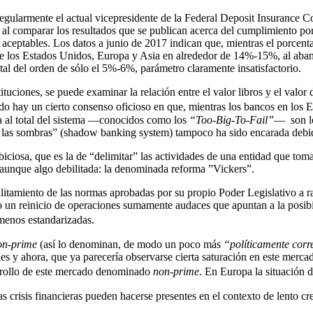
a regularmente el actual vicepresidente de la Federal Deposit Insuranc
 al comparar los resultados que se publican acerca del cumplimiento por
aceptables. Los datos a junio de 2017 indican que, mientras el porcenta
de los Estados Unidos, Europa y Asia en alrededor de 14%-15%, al aba
ital del orden de sólo el 5%-6%, parámetro claramente insatisfactorio.
ituciones, se puede examinar la relación entre el valor libros y el valo
ido hay un cierto consenso oficioso en que, mientras los bancos en los
a al total del sistema —conocidos como los
“Too-Big-To-Fail”
— son ​lo
n las sombras” (shadow banking system) tampoco ha sido encarada deb
iosa, que es la de “delimitar” las actividades de una entidad que toma
, aunque algo debilitada: la denominada reforma ”Vickers”.
litamiento de las normas aprobadas por su propio Poder Legislativo a raí
o un reinicio de operaciones sumamente audaces que apuntan a la posibil
o menos estandarizadas.
on-prime
(así lo denominan, de modo un poco más
“políticamente corr
s y ahora, que ya parecería observarse cierta saturación en este merca
arrollo de este mercado denominado
non-prime
. En Europa la situación
as crisis financieras pueden hacerse presentes en el contexto de lento c