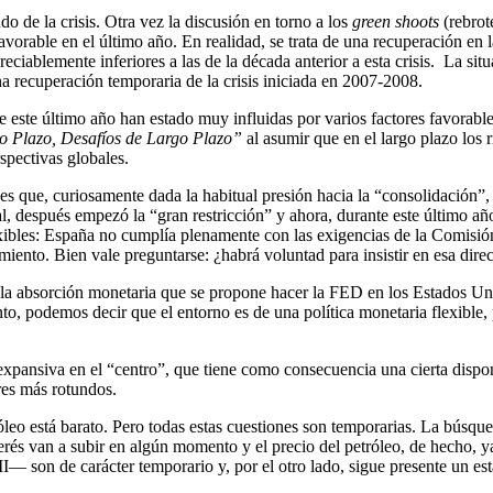
do de la crisis. Otra vez la discusión en torno a los
green shoots
(rebrot
vorable en el último año. En realidad, se trata de una recuperación en 
iablemente inferiores a las de la década anterior a esta crisis. La sit
a recuperación temporaria de la crisis iniciada en 2007-2008.
 este último año han estado muy influidas por varios factores favorable
o Plazo, Desafíos de Largo Plazo”
al asumir que en el largo plazo los
spectivas globales.
es que, curiosamente dada la habitual presión hacia la “consolidación”, 
, después empezó la “gran restricción” y ahora, durante este último año,
ibles: España no cumplía plenamente con las exigencias de la Comisió
miento. Bien vale preguntarse: ¿habrá voluntad para insistir en esa dire
y la absorción monetaria que se propone hacer la FED en los Estados U
o, podemos decir que el entorno es de una política monetaria flexible, 
ia expansiva en el “centro”, que tiene como consecuencia una cierta disp
res más rotundos.
róleo está barato. Pero todas estas cuestiones son temporarias. La búsqu
nterés van a subir en algún momento y el precio del petróleo, de hecho, 
 son de carácter temporario y, por el otro lado, sigue presente un es