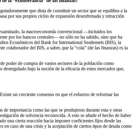
o de la “exhuberancia” de las finanzas?
otadoramente que dista de constituir un sector que se equilibra a la
pasa por sus propios ciclos de expansión desenfrenada y retracción
mos examinado, la macroeconomía convencional —incluidos los
te por los bancos centrales— no sólo no ha sabido, sino que ha
udios Económicos del Bank for International Seatlemets (BIS), la
 colaborador del BIS, a saber, que la “cola” (de las finanzas) es la
da de poder de compra de vastos sectores de la población como
o desregulado bajo la noción de la eficacia de estos mercados que,
 Existe un creciente consenso en que el esfuerzo de reformar las
as de importancia como las que se produjeron durante esta y otras
vestigación de solvencia reconocida. A esto se añade el hecho de haber
o una cierta reacción hacia imponer coeficientes fijos desde las
s en caso de una crisis y la aceptación de ciertos tipos de deuda como