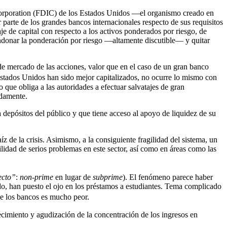
e Corporation (FDIC) de los Estados Unidos —el organismo creado en
 parte de los grandes bancos internacionales respecto de sus requisitos
je de capital con respecto a los activos ponderados por riesgo, de
ndonar la ponderación por riesgo —altamente discutible— y quitar
r de mercado de las acciones, valor que en el caso de un gran banco
 Estados Unidos han sido mejor capitalizados, no ocurre lo mismo con
 que obliga a las autoridades a efectuar salvatajes de gran
idamente.
 depósitos del público y que tiene acceso al apoyo de liquidez de su
z de la crisis. Asimismo, a la consiguiente fragilidad del sistema, un
idad de serios problemas en este sector, así como en áreas como las
ecto”
:
non-prime
en lugar de
subprime
). El fenómeno parece haber
do, han puesto el ojo en los préstamos a estudiantes. Tema complicado
 de los bancos es mucho peor.
recimiento y agudización de la concentración de los ingresos en