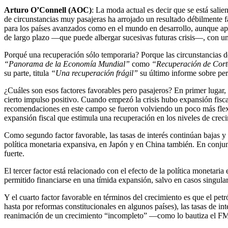
Arturo O’Connell (AOC)
: La moda actual es decir que se está salien
de circunstancias muy pasajeras ha arrojado un resultado débilmente fa
para los países avanzados como en el mundo en desarrollo, aunque aprec
de largo plazo —que puede albergar sucesivas futuras crisis—, con un
Porqué una recuperación sólo temporaria? Porque las circunstancias de
“Panorama de la Economía Mundial”
como
“Recuperación de Cort
su parte, titula
“Una recuperación frágil”
su último informe sobre per
¿Cuáles son esos factores favorables pero pasajeros? En primer lugar, 
cierto impulso positivo. Cuando empezó la crisis hubo expansión fiscal
recomendaciones en este campo se fueron volviendo un poco más flex
expansión fiscal que estimula una recuperación en los niveles de creci
Como segundo factor favorable, las tasas de interés continúan bajas 
política monetaria expansiva, en Japón y en China también. En conjunt
fuerte.
El tercer factor está relacionado con el efecto de la política monetar
permitido financiarse en una tímida expansión, salvo en casos singula
Y el cuarto factor favorable en términos del crecimiento es que el pet
hasta por reformas constitucionales en algunos países), las tasas de i
reanimación de un crecimiento “incompleto” —como lo bautiza el FMI—