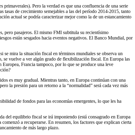
es primaverales). Pero la verdad es que una confluencia de una serie
las tasas de crecimiento semejables a las del período 2014-2015, tanto
uación actual se podría caracterizar mejor como la de un estancamiento
s, pero pasajeros. El mismo FMI subtitula su recientísimo
 riesgos están sesgados hacia eventos negativos. El Banco Mundial, por
si se mira la situación fiscal en términos mundiales se observa un
 se vuelve a ver algún grado de flexibilización fiscal. En Europa las
n Europea, Francia tampoco, por lo que se produce una leve
cción?
nidos es muy gradual. Mientras tanto, en Europa continúan con una
pero la presión para un retorno a la “normalidad” será cada vez más
onibilidad de fondos para las economías emergentes, lo que les ha
eda del equilibrio fiscal se irá imponiendo (está consagrado en Europa
ya comenzó a recuperarse. En resumen, los factores que explican cierta
tancamiento de más largo plazo.