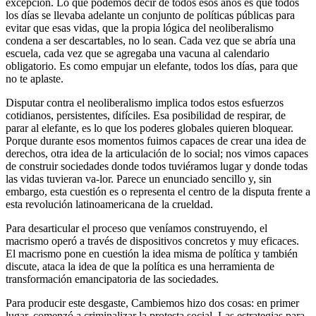
excepción. Lo que podemos decir de todos esos años es que todos
los días se llevaba adelante un conjunto de políticas públicas para
evitar que esas vidas, que la propia lógica del neoliberalismo
condena a ser descartables, no lo sean. Cada vez que se abría una
escuela, cada vez que se agregaba una vacuna al calendario
obligatorio. Es como empujar un elefante, todos los días, para que
no te aplaste.
Disputar contra el neoliberalismo implica todos estos esfuerzos
cotidianos, persistentes, difíciles. Esa posibilidad de respirar, de
parar al elefante, es lo que los poderes globales quieren bloquear.
Porque durante esos momentos fuimos capaces de crear una idea de
derechos, otra idea de la articulación de lo social; nos vimos capaces
de construir sociedades donde todos tuviéramos lugar y donde todas
las vidas tuvieran va-lor. Parece un enunciado sencillo y, sin
embargo, esta cuestión es o representa el centro de la disputa frente a
esta revolución latinoamericana de la crueldad.
Para desarticular el proceso que veníamos construyendo, el
macrismo operó a través de dispositivos concretos y muy eficaces.
El macrismo pone en cuestión la idea misma de política y también
discute, ataca la idea de que la política es una herramienta de
transformación emancipatoria de las sociedades.
Para producir este desgaste, Cambiemos hizo dos cosas: en primer
lugar, comenzó a criminalizar la protesta social. Las estrategias para