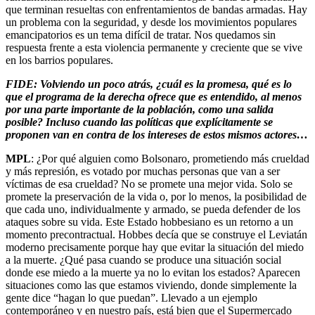
que terminan resueltas con enfrentamientos de bandas armadas. Hay
un problema con la seguridad, y desde los movimientos populares
emancipatorios es un tema difícil de tratar. Nos quedamos sin
respuesta frente a esta violencia permanente y creciente que se vive
en los barrios populares.
FIDE: Volviendo un poco atrás, ¿cuál es la promesa, qué es lo
que el programa de la derecha ofrece que es entendido, al menos
por una parte importante de la población, como una salida
posible? Incluso cuando las políticas que explícitamente se
proponen van en contra de los intereses de estos mismos actores…
MPL
: ¿Por qué alguien como Bolsonaro, prometiendo más crueldad
y más represión, es votado por muchas personas que van a ser
víctimas de esa crueldad? No se promete una mejor vida. Solo se
promete la preservación de la vida o, por lo menos, la posibilidad de
que cada uno, individualmente y armado, se pueda defender de los
ataques sobre su vida. Este Estado hobbesiano es un retorno a un
momento precontractual. Hobbes decía que se construye el Leviatán
moderno precisamente porque hay que evitar la situación del miedo
a la muerte. ¿Qué pasa cuando se produce una situación social
donde ese miedo a la muerte ya no lo evitan los estados? Aparecen
situaciones como las que estamos viviendo, donde simplemente la
gente dice “hagan lo que puedan”. Llevado a un ejemplo
contemporáneo y en nuestro país, está bien que el Supermercado