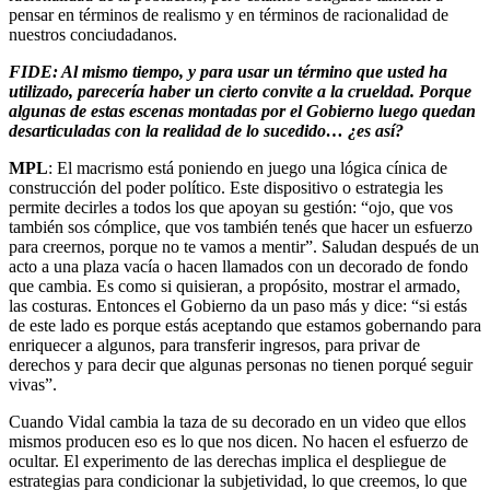
pensar en términos de realismo y en términos de racionalidad de
nuestros conciudadanos.
FIDE: Al mismo tiempo, y para usar un término que usted ha
utilizado, parecería haber un cierto convite a la crueldad. Porque
algunas de estas escenas montadas por el Gobierno luego quedan
desarticuladas con la realidad de lo sucedido… ¿es así?
MPL
: El macrismo está poniendo en juego una lógica cínica de
construcción del poder político. Este dispositivo o estrategia les
permite decirles a todos los que apoyan su gestión: “ojo, que vos
también sos cómplice, que vos también tenés que hacer un esfuerzo
para creernos, porque no te vamos a mentir”. Saludan después de un
acto a una plaza vacía o hacen llamados con un decorado de fondo
que cambia. Es como si quisieran, a propósito, mostrar el armado,
las costuras. Entonces el Gobierno da un paso más y dice: “si estás
de este lado es porque estás aceptando que estamos gobernando para
enriquecer a algunos, para transferir ingresos, para privar de
derechos y para decir que algunas personas no tienen porqué seguir
vivas”.
Cuando Vidal cambia la taza de su decorado en un video que ellos
mismos producen eso es lo que nos dicen. No hacen el esfuerzo de
ocultar. El experimento de las derechas implica el despliegue de
estrategias para condicionar la subjetividad, lo que creemos, lo que