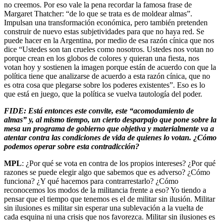
no creemos. Por eso vale la pena recordar la famosa frase de
Margaret Thatcher: “de lo que se trata es de moldear almas”.
Impulsan una transformación económica, pero también pretenden
construir de nuevo estas subjetividades para que no haya red. Se
puede hacer en la Argentina, por medio de esa razón cínica que nos
dice “Ustedes son tan crueles como nosotros. Ustedes nos votan no
porque crean en los globos de colores y quieran una fiesta, nos
votan hoy y sostienen la imagen porque están de acuerdo con que la
política tiene que analizarse de acuerdo a esta razón cínica, que no
es otra cosa que plegarse sobre los poderes existentes”. Eso es lo
que está en juego, que la política se vuelva tautología del poder.
FIDE: Está entonces este convite, este “acomodamiento de
almas” y, al mismo tiempo, un cierto desparpajo que pone sobre la
mesa un programa de gobierno que objetiva y materialmente va a
atentar contra las condiciones de vida de quienes lo votan. ¿Cómo
podemos operar sobre esta contradicción?
MPL
: ¿Por qué se vota en contra de los propios intereses? ¿Por qué
razones se puede elegir algo que sabemos que es adverso? ¿Cómo
funciona? ¿Y qué hacemos para contrarrestarlo? ¿Cómo
reconocemos los modos de la militancia frente a eso? Yo tiendo a
pensar que el tiempo que tenemos es el de militar sin ilusión. Militar
sin ilusiones es militar sin esperar una sublevación a la vuelta de
cada esquina ni una crisis que nos favorezca. Militar sin ilusiones es