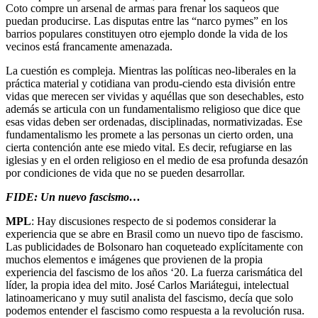
Coto compre un arsenal de armas para frenar los saqueos que
puedan producirse. Las disputas entre las “narco pymes” en los
barrios populares constituyen otro ejemplo donde la vida de los
vecinos está francamente amenazada.
La cuestión es compleja. Mientras las políticas neo-liberales en la
práctica material y cotidiana van produ-ciendo esta división entre
vidas que merecen ser vividas y aquéllas que son desechables, esto
además se articula con un fundamentalismo religioso que dice que
esas vidas deben ser ordenadas, disciplinadas, normativizadas. Ese
fundamentalismo les promete a las personas un cierto orden, una
cierta contención ante ese miedo vital. Es decir, refugiarse en las
iglesias y en el orden religioso en el medio de esa profunda desazón
por condiciones de vida que no se pueden desarrollar.
FIDE: Un nuevo fascismo…
MPL
: Hay discusiones respecto de si podemos considerar la
experiencia que se abre en Brasil como un nuevo tipo de fascismo.
Las publicidades de Bolsonaro han coqueteado explícitamente con
muchos elementos e imágenes que provienen de la propia
experiencia del fascismo de los años ‘20. La fuerza carismática del
líder, la propia idea del mito. José Carlos Mariátegui, intelectual
latinoamericano y muy sutil analista del fascismo, decía que solo
podemos entender el fascismo como respuesta a la revolución rusa.