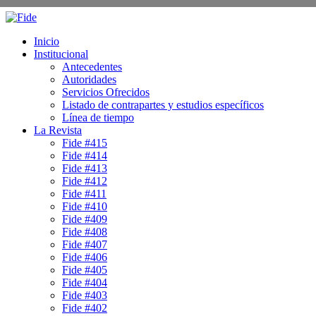
Inicio
Institucional
Antecedentes
Autoridades
Servicios Ofrecidos
Listado de contrapartes y estudios específicos
Línea de tiempo
La Revista
Fide #415
Fide #414
Fide #413
Fide #412
Fide #411
Fide #410
Fide #409
Fide #408
Fide #407
Fide #406
Fide #405
Fide #404
Fide #403
Fide #402