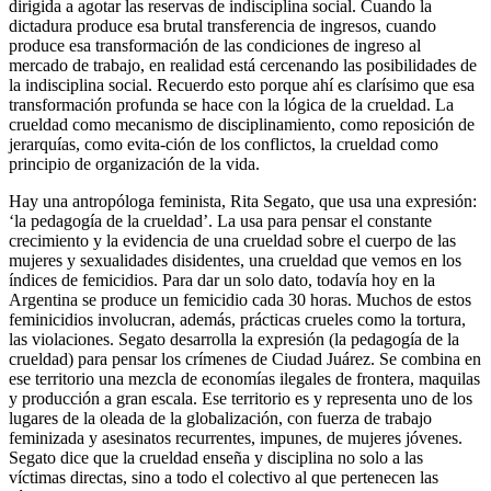
dirigida a agotar las reservas de indisciplina social. Cuando la
dictadura produce esa brutal transferencia de ingresos, cuando
produce esa transformación de las condiciones de ingreso al
mercado de trabajo, en realidad está cercenando las posibilidades de
la indisciplina social. Recuerdo esto porque ahí es clarísimo que esa
transformación profunda se hace con la lógica de la crueldad. La
crueldad como mecanismo de disciplinamiento, como reposición de
jerarquías, como evita-ción de los conflictos, la crueldad como
principio de organización de la vida.
Hay una antropóloga feminista, Rita Segato, que usa una expresión:
‘la pedagogía de la crueldad’. La usa para pensar el constante
crecimiento y la evidencia de una crueldad sobre el cuerpo de las
mujeres y sexualidades disidentes, una crueldad que vemos en los
índices de femicidios. Para dar un solo dato, todavía hoy en la
Argentina se produce un femicidio cada 30 horas. Muchos de estos
feminicidios involucran, además, prácticas crueles como la tortura,
las violaciones. Segato desarrolla la expresión (la pedagogía de la
crueldad) para pensar los crímenes de Ciudad Juárez. Se combina en
ese territorio una mezcla de economías ilegales de frontera, maquilas
y producción a gran escala. Ese territorio es y representa uno de los
lugares de la oleada de la globalización, con fuerza de trabajo
feminizada y asesinatos recurrentes, impunes, de mujeres jóvenes.
Segato dice que la crueldad enseña y disciplina no solo a las
víctimas directas, sino a todo el colectivo al que pertenecen las