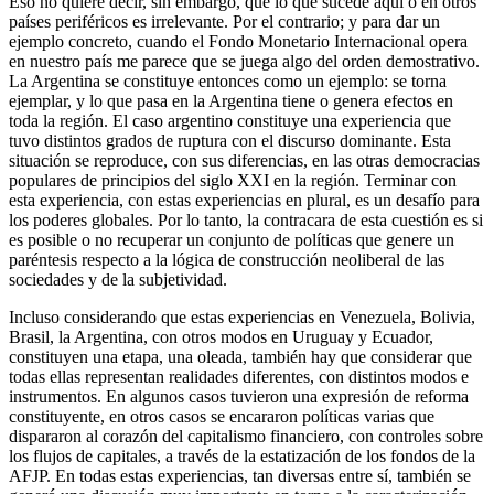
Eso no quiere decir, sin embargo, que lo que sucede aquí o en otros
países periféricos es irrelevante. Por el contrario; y para dar un
ejemplo concreto, cuando el Fondo Monetario Internacional opera
en nuestro país me parece que se juega algo del orden demostrativo.
La Argentina se constituye entonces como un ejemplo: se torna
ejemplar, y lo que pasa en la Argentina tiene o genera efectos en
toda la región. El caso argentino constituye una experiencia que
tuvo distintos grados de ruptura con el discurso dominante. Esta
situación se reproduce, con sus diferencias, en las otras democracias
populares de principios del siglo XXI en la región. Terminar con
esta experiencia, con estas experiencias en plural, es un desafío para
los poderes globales. Por lo tanto, la contracara de esta cuestión es si
es posible o no recuperar un conjunto de políticas que genere un
paréntesis respecto a la lógica de construcción neoliberal de las
sociedades y de la subjetividad.
Incluso considerando que estas experiencias en Venezuela, Bolivia,
Brasil, la Argentina, con otros modos en Uruguay y Ecuador,
constituyen una etapa, una oleada, también hay que considerar que
todas ellas representan realidades diferentes, con distintos modos e
instrumentos. En algunos casos tuvieron una expresión de reforma
constituyente, en otros casos se encararon políticas varias que
dispararon al corazón del capitalismo financiero, con controles sobre
los flujos de capitales, a través de la estatización de los fondos de la
AFJP. En todas estas experiencias, tan diversas entre sí, también se