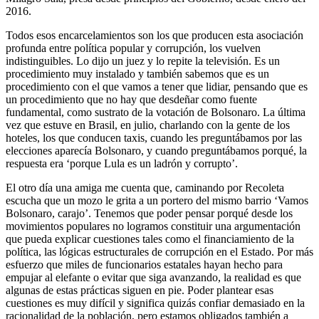
2016.
Todos esos encarcelamientos son los que producen esta asociación
profunda entre política popular y corrupción, los vuelven
indistinguibles. Lo dijo un juez y lo repite la televisión. Es un
procedimiento muy instalado y también sabemos que es un
procedimiento con el que vamos a tener que lidiar, pensando que es
un procedimiento que no hay que desdeñar como fuente
fundamental, como sustrato de la votación de Bolsonaro. La última
vez que estuve en Brasil, en julio, charlando con la gente de los
hoteles, los que conducen taxis, cuando les preguntábamos por las
elecciones aparecía Bolsonaro, y cuando preguntábamos porqué, la
respuesta era ‘porque Lula es un ladrón y corrupto’.
El otro día una amiga me cuenta que, caminando por Recoleta
escucha que un mozo le grita a un portero del mismo barrio ‘Vamos
Bolsonaro, carajo’. Tenemos que poder pensar porqué desde los
movimientos populares no logramos constituir una argumentación
que pueda explicar cuestiones tales como el financiamiento de la
política, las lógicas estructurales de corrupción en el Estado. Por más
esfuerzo que miles de funcionarios estatales hayan hecho para
empujar al elefante o evitar que siga avanzando, la realidad es que
algunas de estas prácticas siguen en pie. Poder plantear esas
cuestiones es muy difícil y significa quizás confiar demasiado en la
racionalidad de la población, pero estamos obligados también a