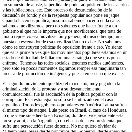
presupuesto de ajuste, la pérdida de poder adquisitivo de los salarios
y las jubilaciones, etc. Este proceso de desarticulación de la
discusión de fondo y de la respuesta popular nos pone en jaque.
Cuando hacemos política, nosotros sabemos hacerlo en la calle,
sabemos movilizarnos, pero no sabemos qué hacer frente a un
gobierno al que no le importa que nos movilicemos, que trata de
modo represivo esa movilización y genera, al mismo tiempo, una
puesta en escena donde esa movilización no existe. No sabemos
cómo se construyen políticas de oposición frente a eso. Yo siento
que es la primera vez que los movimientos populares estamos en un
estado de dificultad de lidiar con una estrategia que se nos puso
enfrente. Tenemos las redes sociales, tenemos medios autónomos,
pero solo en pocos momentos logramos romper esa maquinaria tan
precisa de producción de imágenes y puesta en escena que existe.
El segundo movimiento que hizo el macrismo, muy pegado a la
criminalización de la protesta y a su desvanecimiento
comunicacional, fue la asociación de la política popular con la
corrupción. Esta estrategia no sólo se ha utilizado en el caso
argentino. Todos los gobiernos populares en América Latina sufren
el mismo tipo de ataque. Lula preso en Brasil, el caso de Honduras,
lo que viene sucediendo en Ecuador, donde el vicepresidente está
preso y aquí, en la Argentina, con el caso de la ex presidenta que
sufre una persecución fuera de serie. No me quiero olvidar de
Milagro Sala, presa desde principios del Gobierno, desde enero del