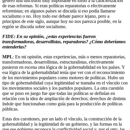
generó una discusión muy importante en torno a la caracterización
de esas reformas. Si eran políticas reparatorias o efectivamente
reformistas; en algunos países se discutía si eso podía llamarse
socialismo o no. Hoy todo ese debate parece lejano, pero a
principios de este siglo, aunque hoy no nos parezca posible, en la
región se discutía sobre socialismo.
FIDE: En su opinión, ¿estas experiencias fueron
transformadoras, desarrollistas, reparadoras? ¿Cómo deberíamos
entenderlas?
MPL
: En mi opinión, estas experiencias, más o menos reparatorias,
transformadoras, desarrollistas, estructuralistas, efectivamente
pusieron en escena otra lógica de la gobernabilidad en los países. Y
esa lógica de la gobernabilidad tenía que ver con el reconocimiento
de los movimientos populares como motores de políticas. Hubo un
tipo de gobernabilidad cuya legitimidad se tramaba en el vínculo con
los movimientos sociales y los partidos populares. La otra cuestión
que se puso en juego fue que todas las políticas se definían en
relación con la idea de ampliación de derechos; derechos de distinta
índole que funcionaban como guía para la producción de políticas
públicas.
Estas dos cuestiones, por un lado el vínculo, la construcción de la
gobernabilidad y la legitimidad de un gobierno, y las formas en la
que ese gobierno reconoce la conflictividad social y, por el otro, las