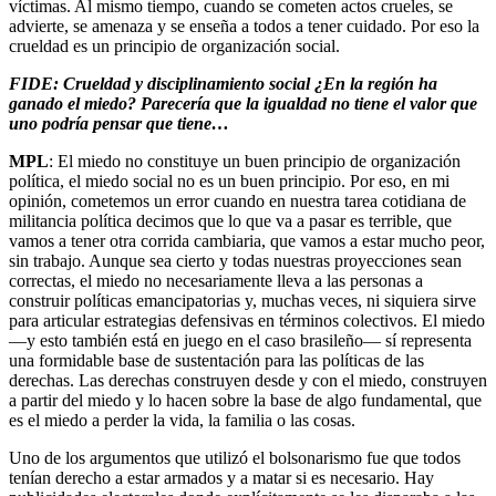
víctimas. Al mismo tiempo, cuando se cometen actos crueles, se
advierte, se amenaza y se enseña a todos a tener cuidado. Por eso la
crueldad es un principio de organización social.
FIDE: Crueldad y disciplinamiento social ¿En la región ha
ganado el miedo? Parecería que la igualdad no tiene el valor que
uno podría pensar que tiene…
MPL
: El miedo no constituye un buen principio de organización
política, el miedo social no es un buen principio. Por eso, en mi
opinión, cometemos un error cuando en nuestra tarea cotidiana de
militancia política decimos que lo que va a pasar es terrible, que
vamos a tener otra corrida cambiaria, que vamos a estar mucho peor,
sin trabajo. Aunque sea cierto y todas nuestras proyecciones sean
correctas, el miedo no necesariamente lleva a las personas a
construir políticas emancipatorias y, muchas veces, ni siquiera sirve
para articular estrategias defensivas en términos colectivos. El miedo
—y esto también está en juego en el caso brasileño— sí representa
una formidable base de sustentación para las políticas de las
derechas. Las derechas construyen desde y con el miedo, construyen
a partir del miedo y lo hacen sobre la base de algo fundamental, que
es el miedo a perder la vida, la familia o las cosas.
Uno de los argumentos que utilizó el bolsonarismo fue que todos
tenían derecho a estar armados y a matar si es necesario. Hay