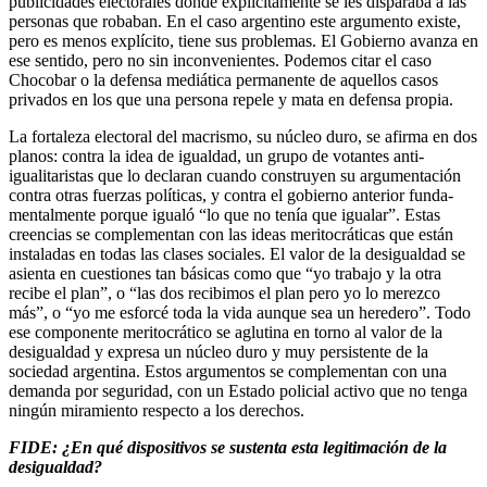
publicidades electorales donde explícitamente se les disparaba a las
personas que robaban. En el caso argentino este argumento existe,
pero es menos explícito, tiene sus problemas. El Gobierno avanza en
ese sentido, pero no sin inconvenientes. Podemos citar el caso
Chocobar o la defensa mediática permanente de aquellos casos
privados en los que una persona repele y mata en defensa propia.
La fortaleza electoral del macrismo, su núcleo duro, se afirma en dos
planos: contra la idea de igualdad, un grupo de votantes anti-
igualitaristas que lo declaran cuando construyen su argumentación
contra otras fuerzas políticas, y contra el gobierno anterior funda-
mentalmente porque igualó “lo que no tenía que igualar”. Estas
creencias se complementan con las ideas meritocráticas que están
instaladas en todas las clases sociales. El valor de la desigualdad se
asienta en cuestiones tan básicas como que “yo trabajo y la otra
recibe el plan”, o “las dos recibimos el plan pero yo lo merezco
más”, o “yo me esforcé toda la vida aunque sea un heredero”. Todo
ese componente meritocrático se aglutina en torno al valor de la
desigualdad y expresa un núcleo duro y muy persistente de la
sociedad argentina. Estos argumentos se complementan con una
demanda por seguridad, con un Estado policial activo que no tenga
ningún miramiento respecto a los derechos.
FIDE: ¿En qué dispositivos se sustenta esta legitimación de la
desigualdad?