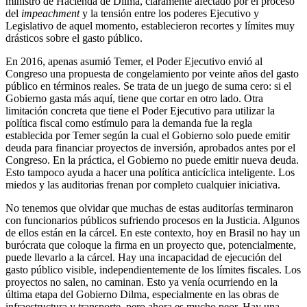
ministro de Hacienda de Dilma, claramente afectado por el proceso
del
impeachment
y la tensión entre los poderes Ejecutivo y
Legislativo de aquel momento, establecieron recortes y límites muy
drásticos sobre el gasto público.
En 2016, apenas asumió Temer, el Poder Ejecutivo envió al
Congreso una propuesta de congelamiento por veinte años del gasto
público en términos reales. Se trata de un juego de suma cero: si el
Gobierno gasta más aquí, tiene que cortar en otro lado. Otra
limitación concreta que tiene el Poder Ejecutivo para utilizar la
política fiscal como estímulo para la demanda fue la regla
establecida por Temer según la cual el Gobierno solo puede emitir
deuda para financiar proyectos de inversión, aprobados antes por el
Congreso. En la práctica, el Gobierno no puede emitir nueva deuda.
Esto tampoco ayuda a hacer una política anticíclica inteligente. Los
miedos y las auditorias frenan por completo cualquier iniciativa.
No tenemos que olvidar que muchas de estas auditorías terminaron
con funcionarios públicos sufriendo procesos en la Justicia. Algunos
de ellos están en la cárcel. En este contexto, hoy en Brasil no hay un
burócrata que coloque la firma en un proyecto que, potencialmente,
puede llevarlo a la cárcel. Hay una incapacidad de ejecución del
gasto público visible, independientemente de los límites fiscales. Los
proyectos no salen, no caminan. Esto ya venía ocurriendo en la
última etapa del Gobierno Dilma, especialmente en las obras de
infraestructura y transporte, pero ahora es mucho peor. Hay una