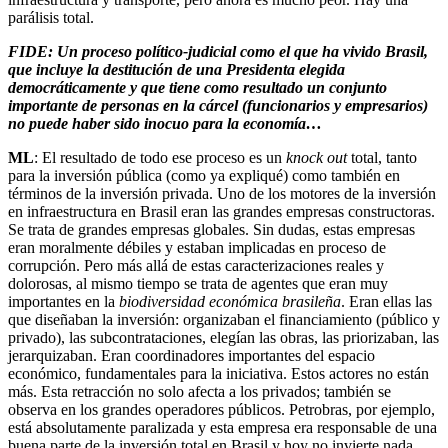
parálisis total.
FIDE: Un proceso político-judicial como el que ha vivido Brasil,
que incluye la destitución de una Presidenta elegida
democráticamente y que tiene como resultado un conjunto
importante de personas en la cárcel (funcionarios y empresarios)
no puede haber sido inocuo para la economía…
ML
: El resultado de todo ese proceso es un
knock out
total, tanto
para la inversión pública (como ya expliqué) como también en
términos de la inversión privada. Uno de los motores de la inversión
en infraestructura en Brasil eran las grandes empresas constructoras.
Se trata de grandes empresas globales. Sin dudas, estas empresas
eran moralmente débiles y estaban implicadas en proceso de
corrupción. Pero más allá de estas caracterizaciones reales y
dolorosas, al mismo tiempo se trata de agentes que eran muy
importantes en la
biodiversidad económica brasileña
. Eran ellas las
que diseñaban la inversión: organizaban el financiamiento (público y
privado), las subcontrataciones, elegían las obras, las priorizaban, las
jerarquizaban. Eran coordinadores importantes del espacio
económico, fundamentales para la iniciativa. Estos actores no están
más. Esta retracción no solo afecta a los privados; también se
observa en los grandes operadores públicos. Petrobras, por ejemplo,
está absolutamente paralizada y esta empresa era responsable de una
buena parte de la inversión total en Brasil y hoy no invierte nada.