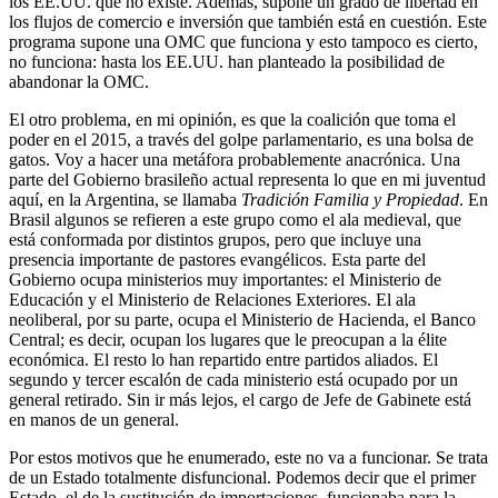
los EE.UU. que no existe. Además, supone un grado de libertad en
los flujos de comercio e inversión que también está en cuestión. Este
programa supone una OMC que funciona y esto tampoco es cierto,
no funciona: hasta los EE.UU. han planteado la posibilidad de
abandonar la OMC.
El otro problema, en mi opinión, es que la coalición que toma el
poder en el 2015, a través del golpe parlamentario, es una bolsa de
gatos. Voy a hacer una metáfora probablemente anacrónica. Una
parte del Gobierno brasileño actual representa lo que en mi juventud
aquí, en la Argentina, se llamaba
Tradición Familia y Propiedad
. En
Brasil algunos se refieren a este grupo como el ala medieval, que
está conformada por distintos grupos, pero que incluye una
presencia importante de pastores evangélicos. Esta parte del
Gobierno ocupa ministerios muy importantes: el Ministerio de
Educación y el Ministerio de Relaciones Exteriores. El ala
neoliberal, por su parte, ocupa el Ministerio de Hacienda, el Banco
Central; es decir, ocupan los lugares que le preocupan a la élite
económica. El resto lo han repartido entre partidos aliados. El
segundo y tercer escalón de cada ministerio está ocupado por un
general retirado. Sin ir más lejos, el cargo de Jefe de Gabinete está
en manos de un general.
Por estos motivos que he enumerado, este no va a funcionar. Se trata
de un Estado totalmente disfuncional. Podemos decir que el primer
Estado, el de la sustitución de importaciones, funcionaba para la