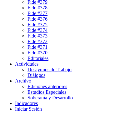
Fide #379
Fide #378
Fide #377
Fide #376
Fide #375
Fide #374
Fide #373
Fide #372
Fide #371
Fide #370
Editoriales
Actividades
Desayunos de Trabajo
Diálogos
Archivo
Ediciones anteriores
Estudios Especiales
Soberanía y Desarrollo
Indicadores
Iniciar Sesión