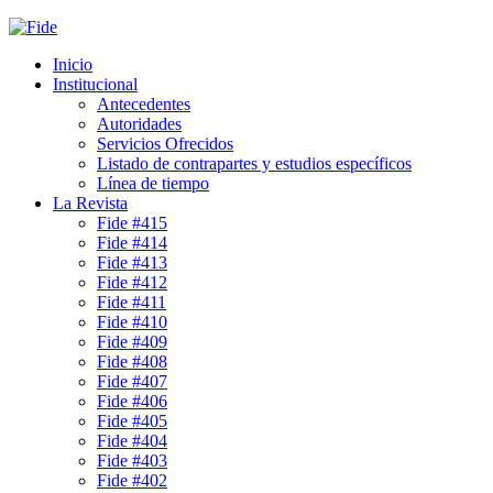
Inicio
Institucional
Antecedentes
Autoridades
Servicios Ofrecidos
Listado de contrapartes y estudios específicos
Línea de tiempo
La Revista
Fide #415
Fide #414
Fide #413
Fide #412
Fide #411
Fide #410
Fide #409
Fide #408
Fide #407
Fide #406
Fide #405
Fide #404
Fide #403
Fide #402