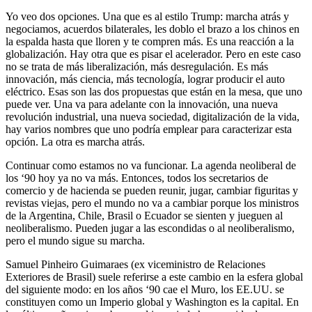
Yo veo dos opciones. Una que es al estilo Trump: marcha atrás y
negociamos, acuerdos bilaterales, les doblo el brazo a los chinos en
la espalda hasta que lloren y te compren más. Es una reacción a la
globalización. Hay otra que es pisar el acelerador. Pero en este caso
no se trata de más liberalización, más desregulación. Es más
innovación, más ciencia, más tecnología, lograr producir el auto
eléctrico. Esas son las dos propuestas que están en la mesa, que uno
puede ver. Una va para adelante con la innovación, una nueva
revolución industrial, una nueva sociedad, digitalización de la vida,
hay varios nombres que uno podría emplear para caracterizar esta
opción. La otra es marcha atrás.
Continuar como estamos no va funcionar. La agenda neoliberal de
los ‘90 hoy ya no va más. Entonces, todos los secretarios de
comercio y de hacienda se pueden reunir, jugar, cambiar figuritas y
revistas viejas, pero el mundo no va a cambiar porque los ministros
de la Argentina, Chile, Brasil o Ecuador se sienten y jueguen al
neoliberalismo. Pueden jugar a las escondidas o al neoliberalismo,
pero el mundo sigue su marcha.
Samuel Pinheiro Guimaraes (ex viceministro de Relaciones
Exteriores de Brasil) suele referirse a este cambio en la esfera global
del siguiente modo: en los años ‘90 cae el Muro, los EE.UU. se
constituyen como un Imperio global y Washington es la capital. En