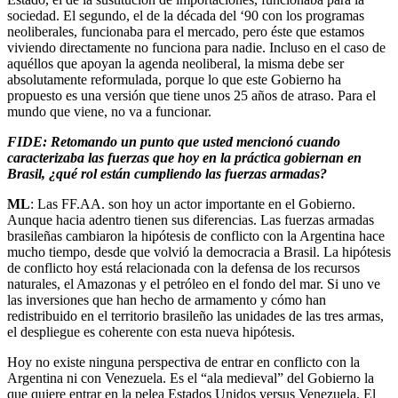
sociedad. El segundo, el de la década del ‘90 con los programas
neoliberales, funcionaba para el mercado, pero éste que estamos
viviendo directamente no funciona para nadie. Incluso en el caso de
aquéllos que apoyan la agenda neoliberal, la misma debe ser
absolutamente reformulada, porque lo que este Gobierno ha
propuesto es una versión que tiene unos 25 años de atraso. Para el
mundo que viene, no va a funcionar.
FIDE: Retomando un punto que usted mencionó cuando
caracterizaba las fuerzas que hoy en la práctica gobiernan en
Brasil, ¿qué rol están cumpliendo las fuerzas armadas?
ML
: Las FF.AA. son hoy un actor importante en el Gobierno.
Aunque hacia adentro tienen sus diferencias. Las fuerzas armadas
brasileñas cambiaron la hipótesis de conflicto con la Argentina hace
mucho tiempo, desde que volvió la democracia a Brasil. La hipótesis
de conflicto hoy está relacionada con la defensa de los recursos
naturales, el Amazonas y el petróleo en el fondo del mar. Si uno ve
las inversiones que han hecho de armamento y cómo han
redistribuido en el territorio brasileño las unidades de las tres armas,
el despliegue es coherente con esta nueva hipótesis.
Hoy no existe ninguna perspectiva de entrar en conflicto con la
Argentina ni con Venezuela. Es el “ala medieval” del Gobierno la
que quiere entrar en la pelea Estados Unidos versus Venezuela. El