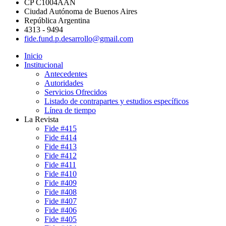
CP C1004AAN
Ciudad Autónoma de Buenos Aires
República Argentina
4313 - 9494
fide.fund.p.desarrollo@gmail.com
Inicio
Institucional
Antecedentes
Autoridades
Servicios Ofrecidos
Listado de contrapartes y estudios específicos
Línea de tiempo
La Revista
Fide #415
Fide #414
Fide #413
Fide #412
Fide #411
Fide #410
Fide #409
Fide #408
Fide #407
Fide #406
Fide #405