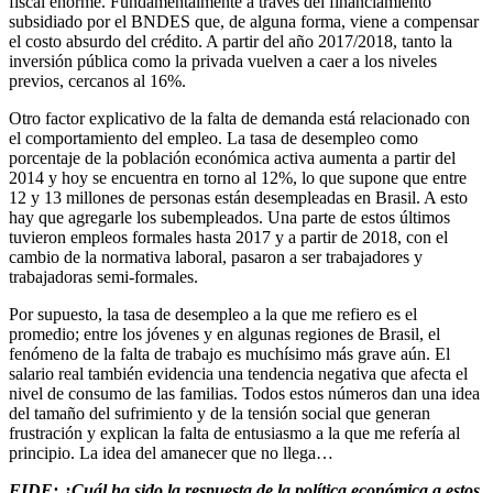
fiscal enorme. Fundamentalmente a través del financiamiento
subsidiado por el BNDES que, de alguna forma, viene a compensar
el costo absurdo del crédito. A partir del año 2017/2018, tanto la
inversión pública como la privada vuelven a caer a los niveles
previos, cercanos al 16%.
Otro factor explicativo de la falta de demanda está relacionado con
el comportamiento del empleo. La tasa de desempleo como
porcentaje de la población económica activa aumenta a partir del
2014 y hoy se encuentra en torno al 12%, lo que supone que entre
12 y 13 millones de personas están desempleadas en Brasil. A esto
hay que agregarle los subempleados. Una parte de estos últimos
tuvieron empleos formales hasta 2017 y a partir de 2018, con el
cambio de la normativa laboral, pasaron a ser trabajadores y
trabajadoras semi-formales.
Por supuesto, la tasa de desempleo a la que me refiero es el
promedio; entre los jóvenes y en algunas regiones de Brasil, el
fenómeno de la falta de trabajo es muchísimo más grave aún. El
salario real también evidencia una tendencia negativa que afecta el
nivel de consumo de las familias. Todos estos números dan una idea
del tamaño del sufrimiento y de la tensión social que generan
frustración y explican la falta de entusiasmo a la que me refería al
principio. La idea del amanecer que no llega…
FIDE: ¿Cuál ha sido la respuesta de la política económica a estos