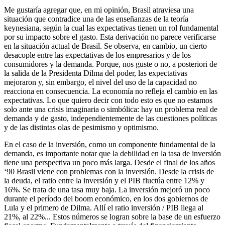
Me gustaría agregar que, en mi opinión, Brasil atraviesa una
situación que contradice una de las enseñanzas de la teoría
keynesiana, según la cual las expectativas tienen un rol fundamental
por su impacto sobre el gasto. Esta derivación no parece verificarse
en la situación actual de Brasil. Se observa, en cambio, un cierto
desacople entre las expectativas de los empresarios y de los
consumidores y la demanda. Porque, nos guste o no, a posteriori de
la salida de la Presidenta Dilma del poder, las expectativas
mejoraron y, sin embargo, el nivel del uso de la capacidad no
reacciona en consecuencia. La economía no refleja el cambio en las
expectativas. Lo que quiero decir con todo esto es que no estamos
solo ante una crisis imaginaria o simbólica: hay un problema real de
demanda y de gasto, independientemente de las cuestiones políticas
y de las distintas olas de pesimismo y optimismo.
En el caso de la inversión, como un componente fundamental de la
demanda, es importante notar que la debilidad en la tasa de inversión
tiene una perspectiva un poco más larga. Desde el final de los años
‘90 Brasil viene con problemas con la inversión. Desde la crisis de
la deuda, el ratio entre la inversión y el PIB fluctúa entre 12% y
16%. Se trata de una tasa muy baja. La inversión mejoró un poco
durante el período del boom económico, en los dos gobiernos de
Lula y el primero de Dilma. Allí el ratio inversión / PIB llega al
21%, al 22%... Estos números se logran sobre la base de un esfuerzo