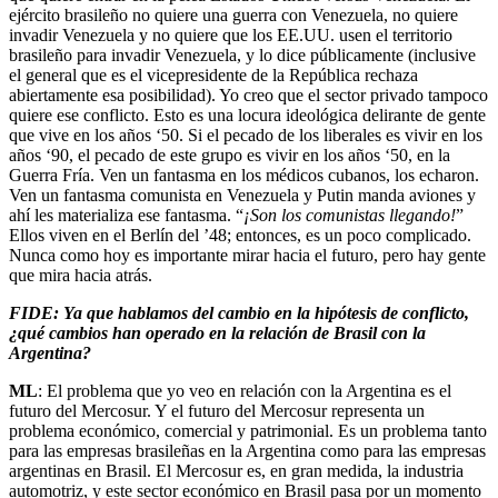
ejército brasileño no quiere una guerra con Venezuela, no quiere
invadir Venezuela y no quiere que los EE.UU. usen el territorio
brasileño para invadir Venezuela, y lo dice públicamente (inclusive
el general que es el vicepresidente de la República rechaza
abiertamente esa posibilidad). Yo creo que el sector privado tampoco
quiere ese conflicto. Esto es una locura ideológica delirante de gente
que vive en los años ‘50. Si el pecado de los liberales es vivir en los
años ‘90, el pecado de este grupo es vivir en los años ‘50, en la
Guerra Fría. Ven un fantasma en los médicos cubanos, los echaron.
Ven un fantasma comunista en Venezuela y Putin manda aviones y
ahí les materializa ese fantasma. “
¡Son los comunistas llegando!
”
Ellos viven en el Berlín del ’48; entonces, es un poco complicado.
Nunca como hoy es importante mirar hacia el futuro, pero hay gente
que mira hacia atrás.
FIDE: Ya que hablamos del cambio en la hipótesis de conflicto,
¿qué cambios han operado en la relación de Brasil con la
Argentina?
ML
: El problema que yo veo en relación con la Argentina es el
futuro del Mercosur. Y el futuro del Mercosur representa un
problema económico, comercial y patrimonial. Es un problema tanto
para las empresas brasileñas en la Argentina como para las empresas
argentinas en Brasil. El Mercosur es, en gran medida, la industria
automotriz, y este sector económico en Brasil pasa por un momento