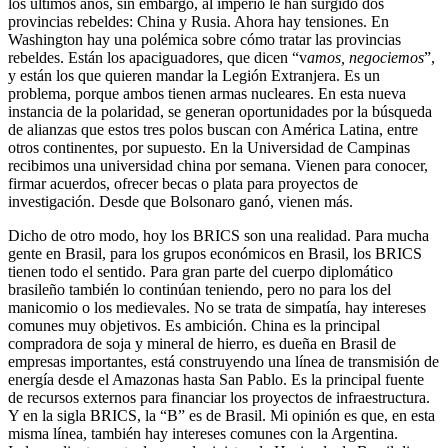
los últimos años, sin embargo, al imperio le han surgido dos
provincias rebeldes: China y Rusia. Ahora hay tensiones. En
Washington hay una polémica sobre cómo tratar las provincias
rebeldes. Están los apaciguadores, que dicen “v
amos, negociemos
”,
y están los que quieren mandar la Legión Extranjera. Es un
problema, porque ambos tienen armas nucleares. En esta nueva
instancia de la polaridad, se generan oportunidades por la búsqueda
de alianzas que estos tres polos buscan con América Latina, entre
otros continentes, por supuesto. En la Universidad de Campinas
recibimos una universidad china por semana. Vienen para conocer,
firmar acuerdos, ofrecer becas o plata para proyectos de
investigación. Desde que Bolsonaro ganó, vienen más.
Dicho de otro modo, hoy los BRICS son una realidad. Para mucha
gente en Brasil, para los grupos económicos en Brasil, los BRICS
tienen todo el sentido. Para gran parte del cuerpo diplomático
brasileño también lo continúan teniendo, pero no para los del
manicomio o los medievales. No se trata de simpatía, hay intereses
comunes muy objetivos. Es ambición. China es la principal
compradora de soja y mineral de hierro, es dueña en Brasil de
empresas importantes, está construyendo una línea de transmisión de
energía desde el Amazonas hasta San Pablo. Es la principal fuente
de recursos externos para financiar los proyectos de infraestructura.
Y en la sigla BRICS, la “B” es de Brasil. Mi opinión es que, en esta
misma línea, también hay intereses comunes con la Argentina.