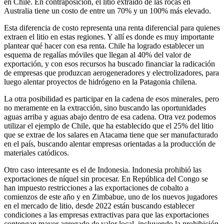
en Chile. En contraposición, el litio extraído de las rocas en
Australia tiene un costo de entre un 70% y un 100% más elevado.
Esta diferencia de costo representa una renta diferencial para quienes
extraen el litio en estas regiones. Y allí es donde es muy importante
plantear qué hacer con esa renta. Chile ha logrado establecer un
esquema de regalías móviles que llegan al 40% del valor de
exportación, y con esos recursos ha buscado financiar la radicación
de empresas que produzcan aerogeneradores y electrolizadores, para
luego alentar proyectos de hidrógeno en la Patagonia chilena.
La otra posibilidad es participar en la cadena de esos minerales, pero
no meramente en la extracción, sino buscando las oportunidades
aguas arriba y aguas abajo dentro de esa cadena. Otra vez podemos
utilizar el ejemplo de Chile, que ha establecido que el 25% del litio
que se extrae de los salares en Atacama tiene que ser manufacturado
en el país, buscando alentar empresas orientadas a la producción de
materiales catódicos.
Otro caso interesante es el de Indonesia. Indonesia prohibió las
exportaciones de níquel sin procesar. En República del Congo se
han impuesto restricciones a las exportaciones de cobalto a
comienzos de este año y en Zimbabue, uno de los nuevos jugadores
en el mercado de litio, desde 2022 están buscando establecer
condiciones a las empresas extractivas para que las exportaciones
contengan mayor agregado de valor local, incluyendo la prohibición