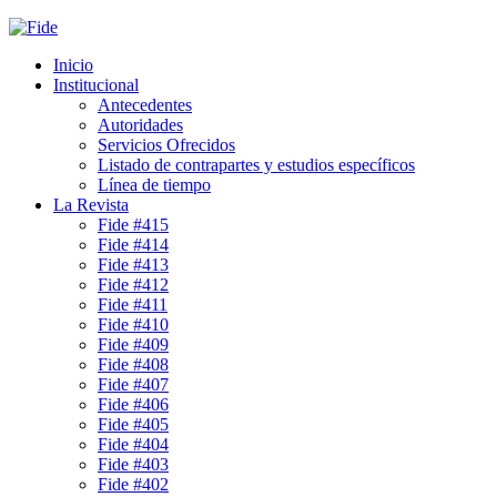
Inicio
Institucional
Antecedentes
Autoridades
Servicios Ofrecidos
Listado de contrapartes y estudios específicos
Línea de tiempo
La Revista
Fide #415
Fide #414
Fide #413
Fide #412
Fide #411
Fide #410
Fide #409
Fide #408
Fide #407
Fide #406
Fide #405
Fide #404
Fide #403
Fide #402