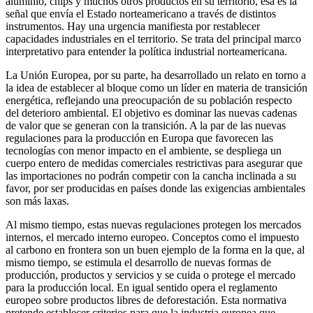
aluminio, chips y muchos otros productos en su territorio, esa es la
señal que envía el Estado norteamericano a través de distintos
instrumentos. Hay una urgencia manifiesta por restablecer
capacidades industriales en el territorio. Se trata del principal marco
interpretativo para entender la política industrial norteamericana.
La Unión Europea, por su parte, ha desarrollado un relato en torno a
la idea de establecer al bloque como un líder en materia de transición
energética, reflejando una preocupación de su población respecto
del deterioro ambiental. El objetivo es dominar las nuevas cadenas
de valor que se generan con la transición. A la par de las nuevas
regulaciones para la producción en Europa que favorecen las
tecnologías con menor impacto en el ambiente, se despliega un
cuerpo entero de medidas comerciales restrictivas para asegurar que
las importaciones no podrán competir con la cancha inclinada a su
favor, por ser producidas en países donde las exigencias ambientales
son más laxas.
Al mismo tiempo, estas nuevas regulaciones protegen los mercados
internos, el mercado interno europeo. Conceptos como el impuesto
al carbono en frontera son un buen ejemplo de la forma en la que, al
mismo tiempo, se estimula el desarrollo de nuevas formas de
producción, productos y servicios y se cuida o protege el mercado
para la producción local. En igual sentido opera el reglamento
europeo sobre productos libres de deforestación. Esta normativa
pretende establecer criterios para que la industria europea que