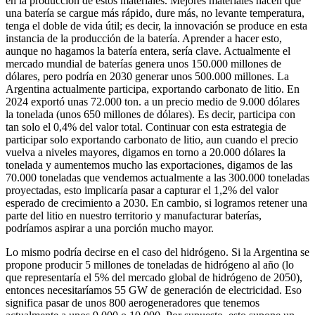
en la producción de estos materiales. Mejores materiales hacen que
una batería se cargue más rápido, dure más, no levante temperatura,
tenga el doble de vida útil; es decir, la innovación se produce en esta
instancia de la producción de la batería. Aprender a hacer esto,
aunque no hagamos la batería entera, sería clave. Actualmente el
mercado mundial de baterías genera unos 150.000 millones de
dólares, pero podría en 2030 generar unos 500.000 millones. La
Argentina actualmente participa, exportando carbonato de litio. En
2024 exportó unas 72.000 ton. a un precio medio de 9.000 dólares
la tonelada (unos 650 millones de dólares). Es decir, participa con
tan solo el 0,4% del valor total. Continuar con esta estrategia de
participar solo exportando carbonato de litio, aun cuando el precio
vuelva a niveles mayores, digamos en torno a 20.000 dólares la
tonelada y aumentemos mucho las exportaciones, digamos de las
70.000 toneladas que vendemos actualmente a las 300.000 toneladas
proyectadas, esto implicaría pasar a capturar el 1,2% del valor
esperado de crecimiento a 2030. En cambio, si logramos retener una
parte del litio en nuestro territorio y manufacturar baterías,
podríamos aspirar a una porción mucho mayor.
Lo mismo podría decirse en el caso del hidrógeno. Si la Argentina se
propone producir 5 millones de toneladas de hidrógeno al año (lo
que representaría el 5% del mercado global de hidrógeno de 2050),
entonces necesitaríamos 55 GW de generación de electricidad. Eso
significa pasar de unos 800 aerogeneradores que tenemos