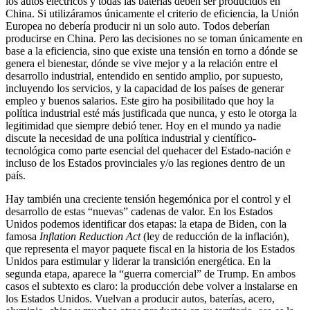
los autos eléctricos y todas las baterías deben ser producidos en
China. Si utilizáramos únicamente el criterio de eficiencia, la Unión
Europea no debería producir ni un solo auto. Todos deberían
producirse en China. Pero las decisiones no se toman únicamente en
base a la eficiencia, sino que existe una tensión en torno a dónde se
genera el bienestar, dónde se vive mejor y a la relación entre el
desarrollo industrial, entendido en sentido amplio, por supuesto,
incluyendo los servicios, y la capacidad de los países de generar
empleo y buenos salarios. Este giro ha posibilitado que hoy la
política industrial esté más justificada que nunca, y esto le otorga la
legitimidad que siempre debió tener. Hoy en el mundo ya nadie
discute la necesidad de una política industrial y científico-
tecnológica como parte esencial del quehacer del Estado-nación e
incluso de los Estados provinciales y/o las regiones dentro de un
país.
Hay también una creciente tensión hegemónica por el control y el
desarrollo de estas “nuevas” cadenas de valor. En los Estados
Unidos podemos identificar dos etapas: la etapa de Biden, con la
famosa
Inflation Reduction Act
(ley de reducción de la inflación),
que representa el mayor paquete fiscal en la historia de los Estados
Unidos para estimular y liderar la transición energética. En la
segunda etapa, aparece la “guerra comercial” de Trump. En ambos
casos el subtexto es claro: la producción debe volver a instalarse en
los Estados Unidos. Vuelvan a producir autos, baterías, acero,