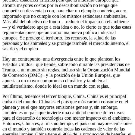
afronta mayores costos por la descarbonización no tenga que
competir en desventaja con, para citar un ejemplo concreto, acero
importado que no cumple con los mismos estándares ambientales.
Más allá del objetivo de fondo —reducir el impacto en el ambiente
— y el verdadero apego a esta idea o no, lo cierto es que todas estas
reglamentaciones operan como una nueva política industrial
europea. Se protege el territorio, los recursos, la salud de las
personas y los animales y se protege también el mercado interno, el
salario y el empleo.
Hay un contrapunto, una divergencia entre lo que plantean los
Estados Unidos –que tiende, sobre todo durante las presidencias de
Trump, a un mundo sin reglas, incluso sin la Organización Mundial
de Comercio (OMC)– y la posición de la Unión Europea, que
apuesta a un mayor compromiso climático y también al
multilateralismo, donde lo ideal es un mundo con reglas.
Por último, tenemos el tercer bloque, China. China es el principal
emisor del mundo. China es el país que más carbón consume en el
planeta y es el que mayores emisiones genera y, sin embargo,
también es un país que invierte una cantidad enorme de recursos
para el desarrollo de tecnologías con menor impacto en el ambiente.
Entonces, China es, al mismo tiempo, el país con mayores emisiones
en el mundo y también controla todas las cadenas de valor de las
energías limpias. China tiene el 90% de la producción de baterías, el