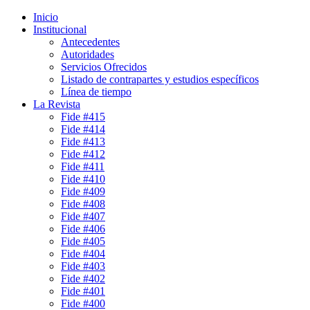
Inicio
Institucional
Antecedentes
Autoridades
Servicios Ofrecidos
Listado de contrapartes y estudios específicos
Línea de tiempo
La Revista
Fide #415
Fide #414
Fide #413
Fide #412
Fide #411
Fide #410
Fide #409
Fide #408
Fide #407
Fide #406
Fide #405
Fide #404
Fide #403
Fide #402
Fide #401
Fide #400