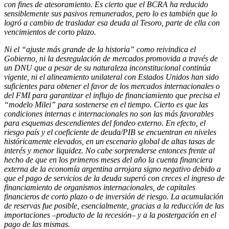
con fines de atesoramiento. Es cierto que el BCRA ha reducido
sensiblemente sus pasivos remunerados, pero lo es también que lo
logró a cambio de trasladar esa deuda al Tesoro, parte de ella con
vencimientos de corto plazo.
Ni el “ajuste más grande de la historia” como reivindica el
Gobierno, ni la desregulación de mercados promovida a través de
un DNU que a pesar de su naturaleza inconstitucional continúa
vigente, ni el alineamiento unilateral con Estados Unidos han sido
suficientes para obtener el favor de los mercados internacionales o
del FMI para garantizar el influjo de financiamiento que precisa el
“modelo Milei” para sostenerse en el tiempo. Cierto es que las
condiciones internas e internacionales no son las más favorables
para esquemas descendientes del fondeo externo. En efecto, el
riesgo país y el coeficiente de deuda/PIB se encuentran en niveles
históricamente elevados, en un escenario global de altas tasas de
interés y menor liquidez. No cabe sorprenderse entonces frente al
hecho de que en los primeros meses del año la cuenta financiera
externa de la economía argentina arrojara signo negativo debido a
que el pago de servicios de la deuda superó con creces el ingreso de
financiamiento de organismos internacionales, de capitales
financieros de corto plazo o de inversión de riesgo. La acumulación
de reservas fue posible, esencialmente, gracias a la reducción de las
importaciones –producto de la recesión– y a la postergación en el
pago de las mismas.