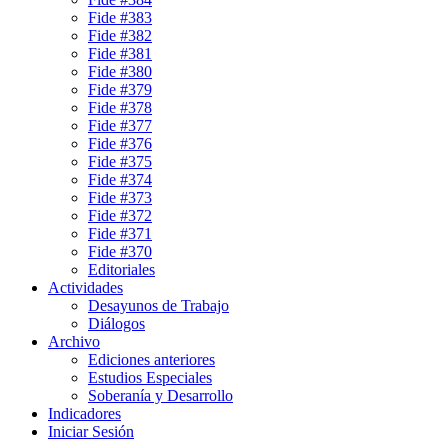
Fide #383
Fide #382
Fide #381
Fide #380
Fide #379
Fide #378
Fide #377
Fide #376
Fide #375
Fide #374
Fide #373
Fide #372
Fide #371
Fide #370
Editoriales
Actividades
Desayunos de Trabajo
Diálogos
Archivo
Ediciones anteriores
Estudios Especiales
Soberanía y Desarrollo
Indicadores
Iniciar Sesión