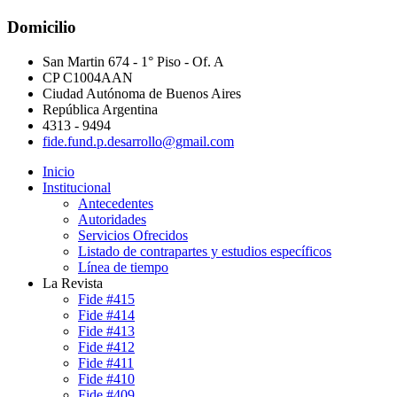
Domicilio
San Martin 674 - 1° Piso - Of. A
CP C1004AAN
Ciudad Autónoma de Buenos Aires
República Argentina
4313 - 9494
fide.fund.p.desarrollo@gmail.com
Inicio
Institucional
Antecedentes
Autoridades
Servicios Ofrecidos
Listado de contrapartes y estudios específicos
Línea de tiempo
La Revista
Fide #415
Fide #414
Fide #413
Fide #412
Fide #411
Fide #410
Fide #409