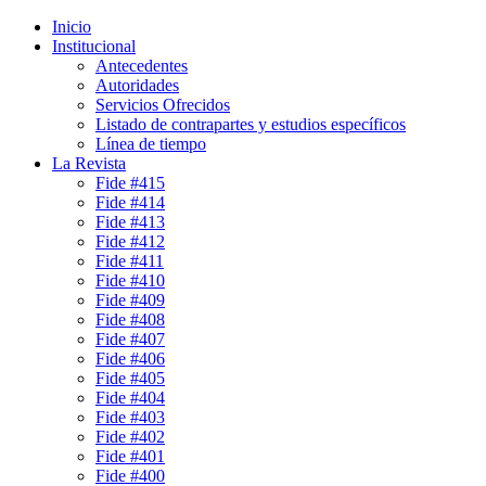
Inicio
Institucional
Antecedentes
Autoridades
Servicios Ofrecidos
Listado de contrapartes y estudios específicos
Línea de tiempo
La Revista
Fide #415
Fide #414
Fide #413
Fide #412
Fide #411
Fide #410
Fide #409
Fide #408
Fide #407
Fide #406
Fide #405
Fide #404
Fide #403
Fide #402
Fide #401
Fide #400