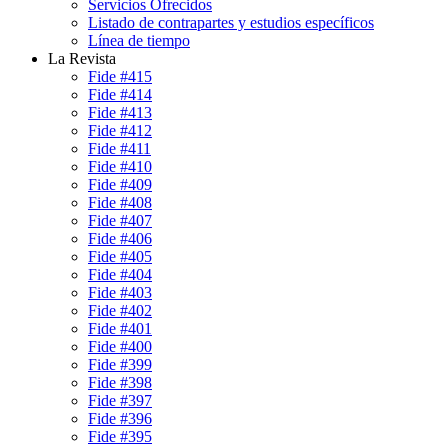
Servicios Ofrecidos
Listado de contrapartes y estudios específicos
Línea de tiempo
La Revista
Fide #415
Fide #414
Fide #413
Fide #412
Fide #411
Fide #410
Fide #409
Fide #408
Fide #407
Fide #406
Fide #405
Fide #404
Fide #403
Fide #402
Fide #401
Fide #400
Fide #399
Fide #398
Fide #397
Fide #396
Fide #395