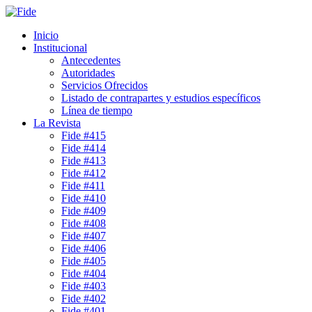
Inicio
Institucional
Antecedentes
Autoridades
Servicios Ofrecidos
Listado de contrapartes y estudios específicos
Línea de tiempo
La Revista
Fide #415
Fide #414
Fide #413
Fide #412
Fide #411
Fide #410
Fide #409
Fide #408
Fide #407
Fide #406
Fide #405
Fide #404
Fide #403
Fide #402
Fide #401