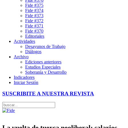
Fide #376
Fide #375
Fide #374
Fide #373
Fide #372
Fide #371
Fide #370
Editoriales
Actividades
Desayunos de Trabajo
Diálogos
Archivo
Ediciones anteriores
Estudios Especiales
Soberanía y Desarrollo
Indicadores
Iniciar Sesión
SUSCRIBITE A NUESTRA REVISTA
La vuelta de tuerca neoliberal: salarios