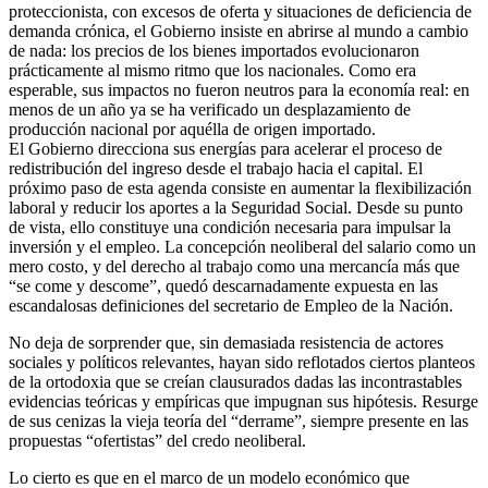
proteccionista, con excesos de oferta y situaciones de deficiencia de
demanda crónica, el Gobierno insiste en abrirse al mundo a cambio
de nada: los precios de los bienes importados evolucionaron
prácticamente al mismo ritmo que los nacionales. Como era
esperable, sus impactos no fueron neutros para la economía real: en
menos de un año ya se ha verificado un desplazamiento de
producción nacional por aquélla de origen importado.
El Gobierno direcciona sus energías para acelerar el proceso de
redistribución del ingreso desde el trabajo hacia el capital. El
próximo paso de esta agenda consiste en aumentar la flexibilización
laboral y reducir los aportes a la Seguridad Social. Desde su punto
de vista, ello constituye una condición necesaria para impulsar la
inversión y el empleo. La concepción neoliberal del salario como un
mero costo, y del derecho al trabajo como una mercancía más que
“se come y descome”, quedó descarnadamente expuesta en las
escandalosas definiciones del secretario de Empleo de la Nación.
No deja de sorprender que, sin demasiada resistencia de actores
sociales y políticos relevantes, hayan sido reflotados ciertos planteos
de la ortodoxia que se creían clausurados dadas las incontrastables
evidencias teóricas y empíricas que impugnan sus hipótesis. Resurge
de sus cenizas la vieja teoría del “derrame”, siempre presente en las
propuestas “ofertistas” del credo neoliberal.
Lo cierto es que en el marco de un modelo económico que