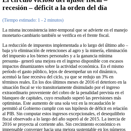
recesión – déficit a la orden del día
(Tiempo estimado: 1 - 2 minutos)
La misma inconsistencia inter-temporal que se advierte en el manejo
monetario-cambiario también se verifica en el frente fiscal.
La reducción de impuestos implementada a lo largo del último año –
baja y/o eliminación de retenciones al agro y la minería, eliminación
del impuesto a los bienes personales y a la ganancia mínima
presunta– generó una mejora en el ingreso disponible con escasos
impactos dinamizantes sobre la actividad económica. En el mismo
período el gasto público, lejos de desempeñar un rol dinámico,
acentuó la fase recesiva del ciclo, ya que se redujo un 3% en
términos reales. En los dos últimos meses de 2016 el deterioro en la
situación fiscal se vio transitoriamente disimulado por el ingreso
extraordinario proveniente del cobro de la penalidad prevista en el
blanqueo de capitales, cuyo resultado superó las previsiones más
optimistas. Este aumento de una sola vez en la recaudación le
permitió al Gobierno cumplir con sus hipótesis de déficit en relación
al PIB. Sin computar estos ingresos excepcionales, el desequilibrio
fiscal observado a lo largo del año superó al de 2015. La inercia de
2016 se proyecta al corriente año. Sin crecimiento económico es
impensable converger hacia una mejora sustentable en los números