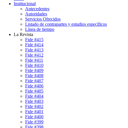
Institucional
Antecedentes
Autoridades
Servicios Ofrecidos
Listado de contrapartes y estudios específicos
Línea de tiempo
La Revista
Fide #415
Fide #414
Fide #413
Fide #412
Fide #411
Fide #410
Fide #409
Fide #408
Fide #407
Fide #406
Fide #405
Fide #404
Fide #403
Fide #402
Fide #401
Fide #400
Fide #399
Fide #398