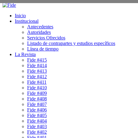
Inicio
Institucional
Antecedentes
Autoridades
Servicios Ofrecidos
Listado de contrapartes y estudios específicos
Línea de tiempo
La Revista
Fide #415
Fide #414
Fide #413
Fide #412
Fide #411
Fide #410
Fide #409
Fide #408
Fide #407
Fide #406
Fide #405
Fide #404
Fide #403
Fide #402
Fide #401