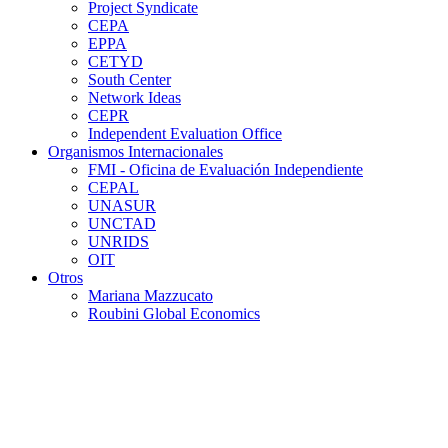
Project Syndicate
CEPA
EPPA
CETYD
South Center
Network Ideas
CEPR
Independent Evaluation Office
Organismos Internacionales
FMI - Oficina de Evaluación Independiente
CEPAL
UNASUR
UNCTAD
UNRIDS
OIT
Otros
Mariana Mazzucato
Roubini Global Economics