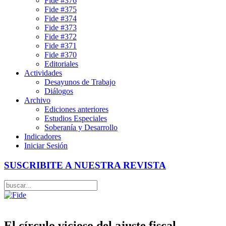
Fide #376
Fide #375
Fide #374
Fide #373
Fide #372
Fide #371
Fide #370
Editoriales
Actividades
Desayunos de Trabajo
Diálogos
Archivo
Ediciones anteriores
Estudios Especiales
Soberanía y Desarrollo
Indicadores
Iniciar Sesión
SUSCRIBITE A NUESTRA REVISTA
El círculo vicioso del ajuste fiscal –