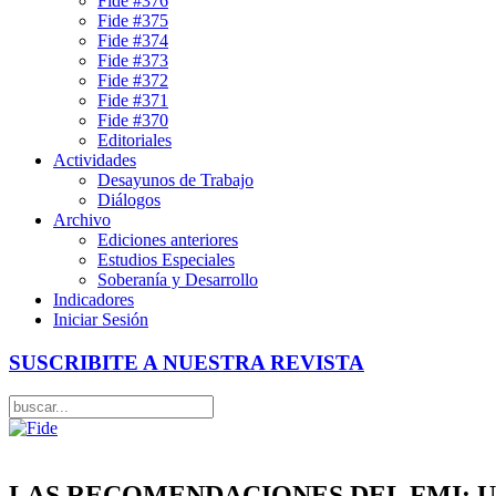
Fide #376
Fide #375
Fide #374
Fide #373
Fide #372
Fide #371
Fide #370
Editoriales
Actividades
Desayunos de Trabajo
Diálogos
Archivo
Ediciones anteriores
Estudios Especiales
Soberanía y Desarrollo
Indicadores
Iniciar Sesión
SUSCRIBITE A NUESTRA REVISTA
LAS RECOMENDACIONES DEL FMI: Una mi