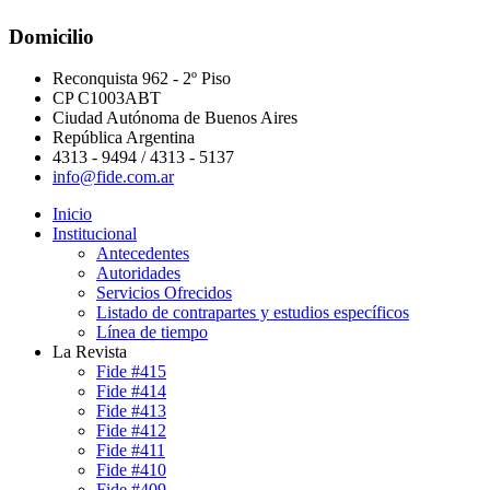
Domicilio
Reconquista 962 - 2º Piso
CP C1003ABT
Ciudad Autónoma de Buenos Aires
República Argentina
4313 - 9494 / 4313 - 5137
info@fide.com.ar
Inicio
Institucional
Antecedentes
Autoridades
Servicios Ofrecidos
Listado de contrapartes y estudios específicos
Línea de tiempo
La Revista
Fide #415
Fide #414
Fide #413
Fide #412
Fide #411
Fide #410
Fide #409