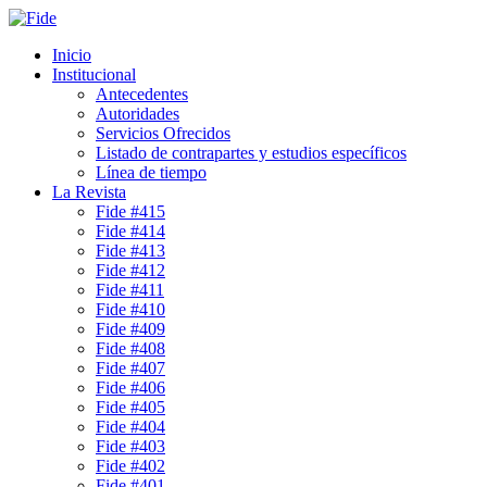
Inicio
Institucional
Antecedentes
Autoridades
Servicios Ofrecidos
Listado de contrapartes y estudios específicos
Línea de tiempo
La Revista
Fide #415
Fide #414
Fide #413
Fide #412
Fide #411
Fide #410
Fide #409
Fide #408
Fide #407
Fide #406
Fide #405
Fide #404
Fide #403
Fide #402
Fide #401