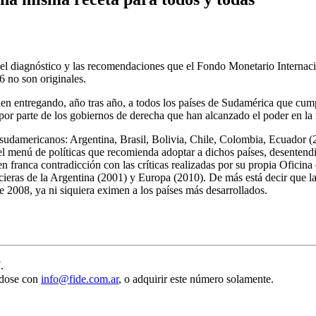
 el diagnóstico y las recomendaciones que el Fondo Monetario Internacio
6 no son originales.
nen entregando, año tras año, a todos los países de Sudamérica que cump
 por parte de los gobiernos de derecha que han alcanzado el poder en la 
s sudamericanos: Argentina, Brasil, Bolivia, Chile, Colombia, Ecuador 
l menú de políticas que recomienda adoptar a dichos países, desentendié
n franca contradicción con las críticas realizadas por su propia Oficin
ancieras de la Argentina (2001) y Europa (2010). De más está decir que 
 de 2008, ya ni siquiera eximen a los países más desarrollados.
17.
ndose con
info@fide.com.ar
, o adquirir este número solamente.