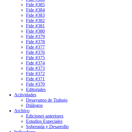
Fide #385
Fide #384
Fide #383
Fide #382
Fide #381
Fide #380
Fide #379
Fide #378
Fide #377
Fide #376
Fide #375
Fide #374
Fide #373
Fide #372
Fide #371
Fide #370
Editoriales
Actividades
Desayunos de Trabajo
Diálogos
Archivo
Ediciones anteriores
Estudios Especiales
Soberanía y Desarrollo
Indicadores