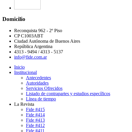
Domicilio
Reconquista 962 - 2º Piso
CP C1003ABT
Ciudad Autónoma de Buenos Aires
República Argentina
4313 - 9494 / 4313 - 5137
info@fide.com.ar
Inicio
Institucional
Antecedentes
Autoridades
Servicios Ofrecidos
Listado de contrapartes y estudios específicos
Línea de tiempo
La Revista
Fide #415
Fide #414
Fide #413
Fide #412
Fide #411