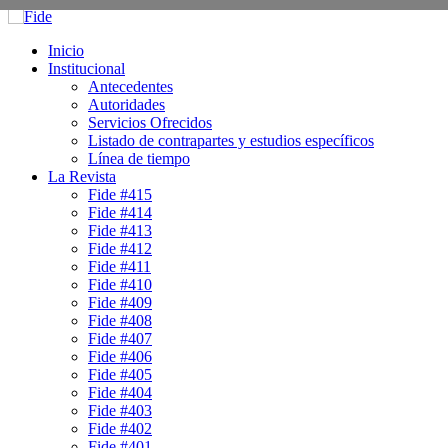
Inicio
Institucional
Antecedentes
Autoridades
Servicios Ofrecidos
Listado de contrapartes y estudios específicos
Línea de tiempo
La Revista
Fide #415
Fide #414
Fide #413
Fide #412
Fide #411
Fide #410
Fide #409
Fide #408
Fide #407
Fide #406
Fide #405
Fide #404
Fide #403
Fide #402
Fide #401