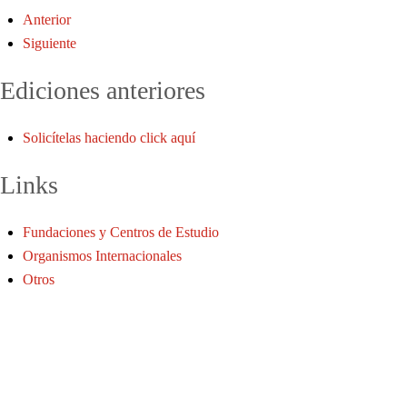
Anterior
Siguiente
Ediciones anteriores
Solicítelas haciendo click aquí
Links
Fundaciones y Centros de Estudio
Organismos Internacionales
Levy Economics Institute
Otros
Institute for New Economic Thinking
FMI - Oficina de Evaluación Independiente
Project Syndicate
CEPAL
Mariana Mazzucato
CEPA
UNASUR
Roubini Global Economics
EPPA
UNCTAD
CETYD
UNRIDS
South Center
OIT