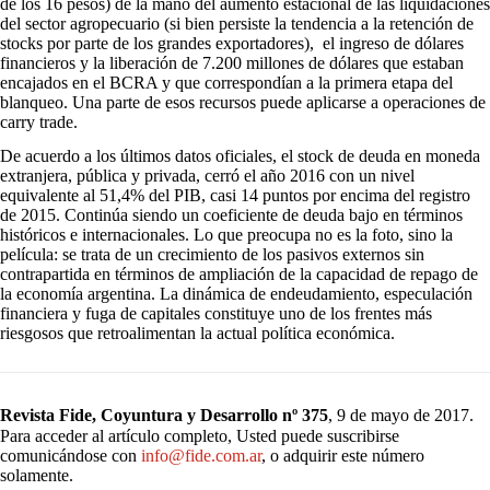
de los 16 pesos) de la mano del aumento estacional de las liquidaciones
del sector agropecuario (si bien persiste la tendencia a la retención de
stocks por parte de los grandes exportadores), el ingreso de dólares
financieros y la liberación de 7.200 millones de dólares que estaban
encajados en el BCRA y que correspondían a la primera etapa del
blanqueo. Una parte de esos recursos puede aplicarse a operaciones de
carry trade.
De acuerdo a los últimos datos oficiales, el stock de deuda en moneda
extranjera, pública y privada, cerró el año 2016 con un nivel
equivalente al 51,4% del PIB, casi 14 puntos por encima del registro
de 2015. Continúa siendo un coeficiente de deuda bajo en términos
históricos e internacionales. Lo que preocupa no es la foto, sino la
película: se trata de un crecimiento de los pasivos externos sin
contrapartida en términos de ampliación de la capacidad de repago de
la economía argentina. La dinámica de endeudamiento, especulación
financiera y fuga de capitales constituye uno de los frentes más
riesgosos que retroalimentan la actual política económica.
Revista Fide, Coyuntura y Desarrollo nº 375
, 9 de mayo de 2017.
Para acceder al artículo completo, Usted puede suscribirse
comunicándose con
info@fide.com.ar
, o adquirir este número
solamente.