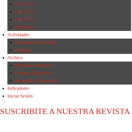
Fide #372
Fide #371
Fide #370
Editoriales
Actividades
Desayunos de Trabajo
Diálogos
Archivo
Ediciones anteriores
Estudios Especiales
Soberanía y Desarrollo
Indicadores
Iniciar Sesión
SUSCRIBITE A NUESTRA REVISTA