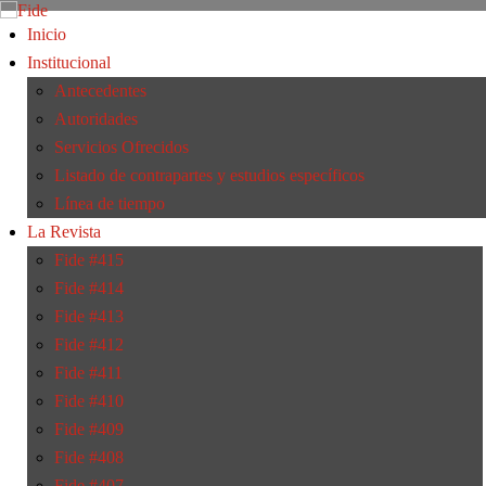
Inicio
Institucional
Antecedentes
Autoridades
Servicios Ofrecidos
Listado de contrapartes y estudios específicos
Línea de tiempo
La Revista
Fide #415
Fide #414
Fide #413
Fide #412
Fide #411
Fide #410
Fide #409
Fide #408
Fide #407