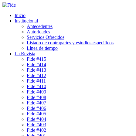
Inicio
Institucional
Antecedentes
Autoridades
Servicios Ofrecidos
Listado de contrapartes y estudios específicos
Línea de tiempo
La Revista
Fide #415
Fide #414
Fide #413
Fide #412
Fide #411
Fide #410
Fide #409
Fide #408
Fide #407
Fide #406
Fide #405
Fide #404
Fide #403
Fide #402
Fide #401