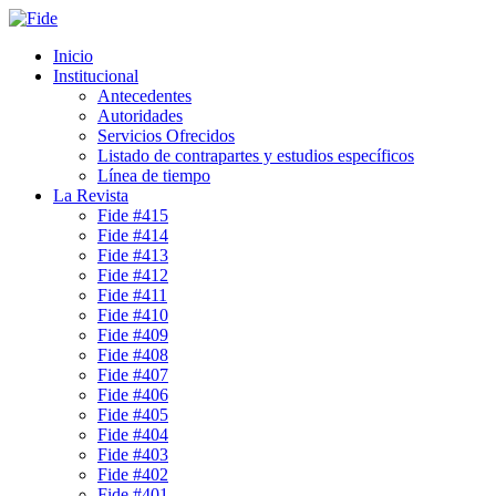
Inicio
Institucional
Antecedentes
Autoridades
Servicios Ofrecidos
Listado de contrapartes y estudios específicos
Línea de tiempo
La Revista
Fide #415
Fide #414
Fide #413
Fide #412
Fide #411
Fide #410
Fide #409
Fide #408
Fide #407
Fide #406
Fide #405
Fide #404
Fide #403
Fide #402
Fide #401