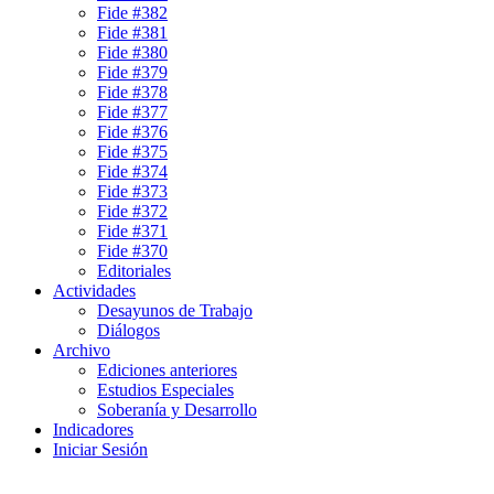
Fide #382
Fide #381
Fide #380
Fide #379
Fide #378
Fide #377
Fide #376
Fide #375
Fide #374
Fide #373
Fide #372
Fide #371
Fide #370
Editoriales
Actividades
Desayunos de Trabajo
Diálogos
Archivo
Ediciones anteriores
Estudios Especiales
Soberanía y Desarrollo
Indicadores
Iniciar Sesión