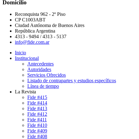
Domicilio
Reconquista 962 - 2º Piso
CP C1003ABT
Ciudad Autónoma de Buenos Aires
República Argentina
4313 - 9494 / 4313 - 5137
info@fide.com.ar
Inicio
Institucional
Antecedentes
Autoridades
Servicios Ofrecidos
Listado de contrapartes y estudios específicos
Línea de tiempo
La Revista
Fide #415
Fide #414
Fide #413
Fide #412
Fide #411
Fide #410
Fide #409
Fide #408