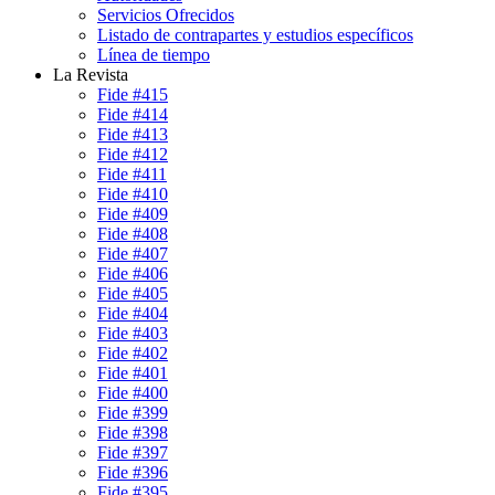
Servicios Ofrecidos
Listado de contrapartes y estudios específicos
Línea de tiempo
La Revista
Fide #415
Fide #414
Fide #413
Fide #412
Fide #411
Fide #410
Fide #409
Fide #408
Fide #407
Fide #406
Fide #405
Fide #404
Fide #403
Fide #402
Fide #401
Fide #400
Fide #399
Fide #398
Fide #397
Fide #396
Fide #395