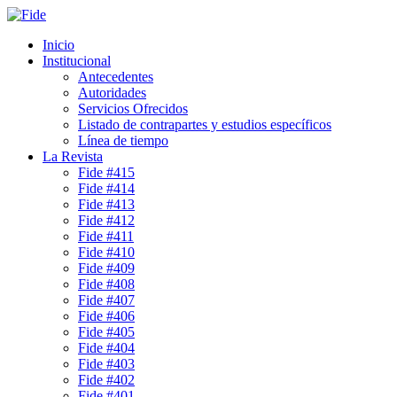
Inicio
Institucional
Antecedentes
Autoridades
Servicios Ofrecidos
Listado de contrapartes y estudios específicos
Línea de tiempo
La Revista
Fide #415
Fide #414
Fide #413
Fide #412
Fide #411
Fide #410
Fide #409
Fide #408
Fide #407
Fide #406
Fide #405
Fide #404
Fide #403
Fide #402
Fide #401