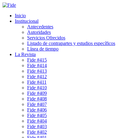
Inicio
Institucional
Antecedentes
Autoridades
Servicios Ofrecidos
Listado de contrapartes y estudios específicos
Línea de tiempo
La Revista
Fide #415
Fide #414
Fide #413
Fide #412
Fide #411
Fide #410
Fide #409
Fide #408
Fide #407
Fide #406
Fide #405
Fide #404
Fide #403
Fide #402
Fide #401