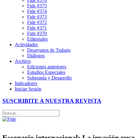
Fide #376
Fide #375
Fide #374
Fide #373
Fide #372
Fide #371
Fide #370
Editoriales
Actividades
Desayunos de Trabajo
Diálogos
Archivo
Ediciones anteriores
Estudios Especiales
Soberanía y Desarrollo
Indicadores
Iniciar Sesión
SUSCRIBITE A NUESTRA REVISTA
Escenario internacional: La invasión rusa