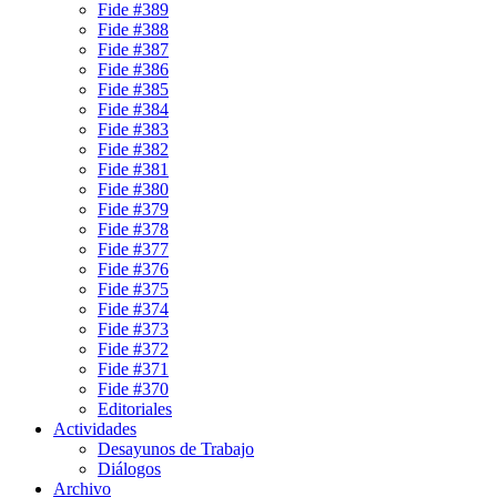
Fide #389
Fide #388
Fide #387
Fide #386
Fide #385
Fide #384
Fide #383
Fide #382
Fide #381
Fide #380
Fide #379
Fide #378
Fide #377
Fide #376
Fide #375
Fide #374
Fide #373
Fide #372
Fide #371
Fide #370
Editoriales
Actividades
Desayunos de Trabajo
Diálogos
Archivo