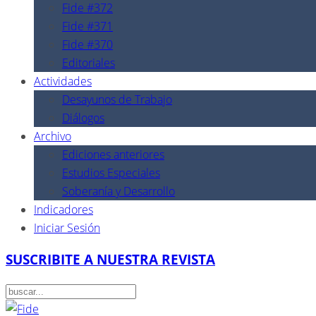
Fide #372
Fide #371
Fide #370
Editoriales
Actividades
Desayunos de Trabajo
Diálogos
Archivo
Ediciones anteriores
Estudios Especiales
Soberanía y Desarrollo
Indicadores
Iniciar Sesión
SUSCRIBITE A NUESTRA REVISTA