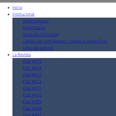
Inicio
Institucional
Antecedentes
Autoridades
Servicios Ofrecidos
Listado de contrapartes y estudios específicos
Línea de tiempo
La Revista
Fide #415
Fide #414
Fide #413
Fide #412
Fide #411
Fide #410
Fide #409
Fide #408
Fide #407