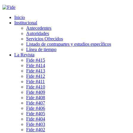
Inicio
Institucional
Antecedentes
Autoridades
Servicios Ofrecidos
Listado de contrapartes y estudios específicos
Línea de tiempo
La Revista
Fide #415
Fide #414
Fide #413
Fide #412
Fide #411
Fide #410
Fide #409
Fide #408
Fide #407
Fide #406
Fide #405
Fide #404
Fide #403
Fide #402