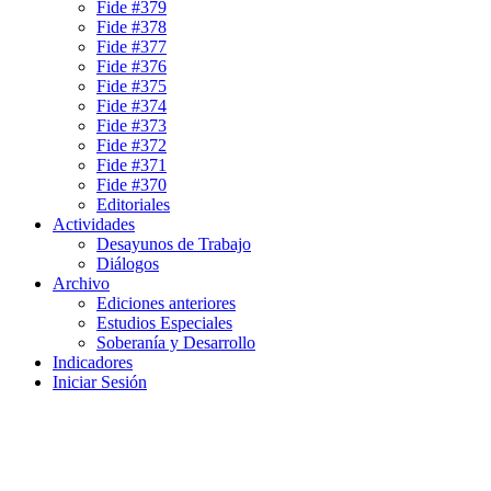
Fide #379
Fide #378
Fide #377
Fide #376
Fide #375
Fide #374
Fide #373
Fide #372
Fide #371
Fide #370
Editoriales
Actividades
Desayunos de Trabajo
Diálogos
Archivo
Ediciones anteriores
Estudios Especiales
Soberanía y Desarrollo
Indicadores
Iniciar Sesión