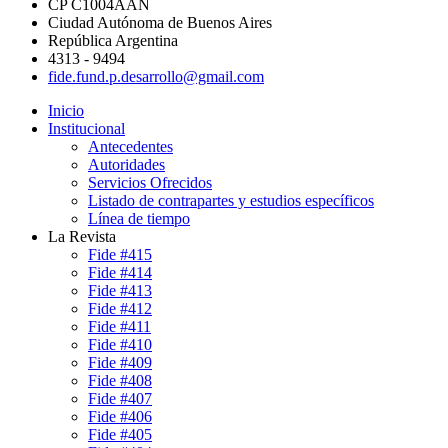
CP C1004AAN
Ciudad Autónoma de Buenos Aires
República Argentina
4313 - 9494
fide.fund.p.desarrollo@gmail.com
Inicio
Institucional
Antecedentes
Autoridades
Servicios Ofrecidos
Listado de contrapartes y estudios específicos
Línea de tiempo
La Revista
Fide #415
Fide #414
Fide #413
Fide #412
Fide #411
Fide #410
Fide #409
Fide #408
Fide #407
Fide #406
Fide #405