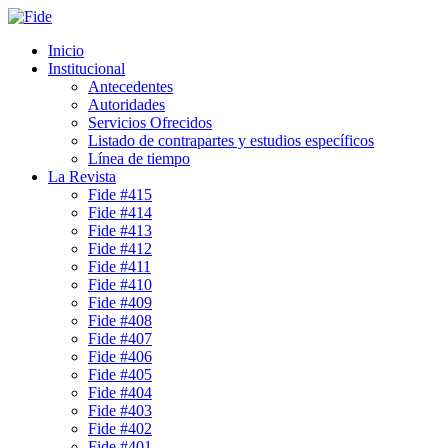
Inicio
Institucional
Antecedentes
Autoridades
Servicios Ofrecidos
Listado de contrapartes y estudios específicos
Línea de tiempo
La Revista
Fide #415
Fide #414
Fide #413
Fide #412
Fide #411
Fide #410
Fide #409
Fide #408
Fide #407
Fide #406
Fide #405
Fide #404
Fide #403
Fide #402
Fide #401