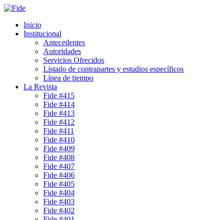
Inicio
Institucional
Antecedentes
Autoridades
Servicios Ofrecidos
Listado de contrapartes y estudios específicos
Línea de tiempo
La Revista
Fide #415
Fide #414
Fide #413
Fide #412
Fide #411
Fide #410
Fide #409
Fide #408
Fide #407
Fide #406
Fide #405
Fide #404
Fide #403
Fide #402
Fide #401