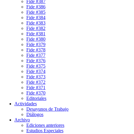
Fide #387
Fide #386
Fide #385
Fide #384
Fide #383
Fide #382
Fide #381
Fide #380
Fide #379
Fide #378
Fide #377
Fide #376
Fide #375
Fide #374
Fide #373
Fide #372
Fide #371
Fide #370
Editoriales
Actividades
Desayunos de Trabajo
Diálogos
Archivo
Ediciones anteriores
Estudios Especiales