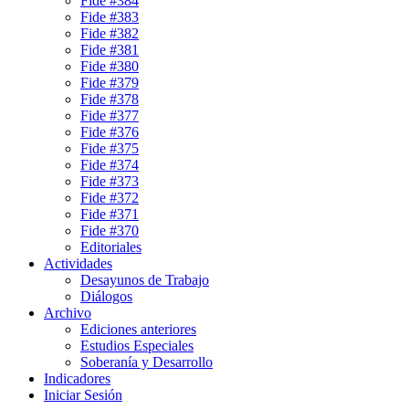
Fide #384
Fide #383
Fide #382
Fide #381
Fide #380
Fide #379
Fide #378
Fide #377
Fide #376
Fide #375
Fide #374
Fide #373
Fide #372
Fide #371
Fide #370
Editoriales
Actividades
Desayunos de Trabajo
Diálogos
Archivo
Ediciones anteriores
Estudios Especiales
Soberanía y Desarrollo
Indicadores
Iniciar Sesión