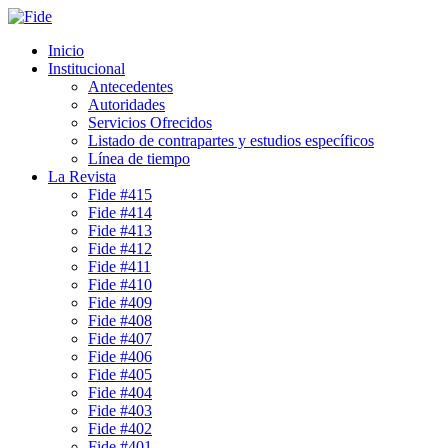
Inicio
Institucional
Antecedentes
Autoridades
Servicios Ofrecidos
Listado de contrapartes y estudios específicos
Línea de tiempo
La Revista
Fide #415
Fide #414
Fide #413
Fide #412
Fide #411
Fide #410
Fide #409
Fide #408
Fide #407
Fide #406
Fide #405
Fide #404
Fide #403
Fide #402
Fide #401