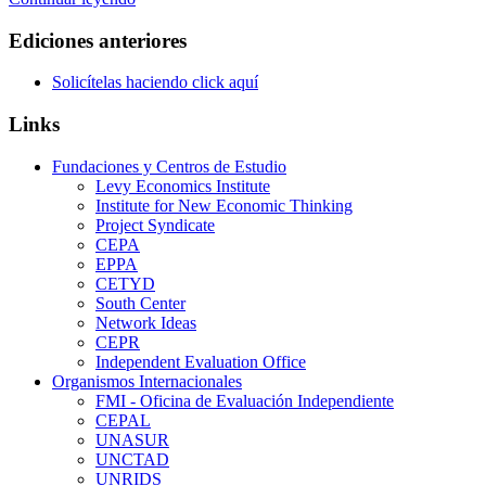
Ediciones anteriores
Solicítelas haciendo click aquí
Links
Fundaciones y Centros de Estudio
Levy Economics Institute
Institute for New Economic Thinking
Project Syndicate
CEPA
EPPA
CETYD
South Center
Network Ideas
CEPR
Independent Evaluation Office
Organismos Internacionales
FMI - Oficina de Evaluación Independiente
CEPAL
UNASUR
UNCTAD
UNRIDS