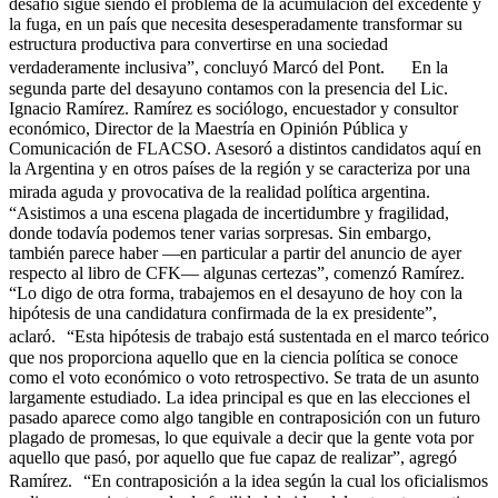
desafío sigue siendo el problema de la acumulación del excedente y
la fuga, en un país que necesita desesperadamente transformar su
estructura productiva para convertirse en una sociedad
verdaderamente inclusiva”, concluyó Marcó del Pont. En la
segunda parte del desayuno contamos con la presencia del Lic.
Ignacio Ramírez. Ramírez es sociólogo, encuestador y consultor
económico, Director de la Maestría en Opinión Pública y
Comunicación de FLACSO. Asesoró a distintos candidatos aquí en
la Argentina y en otros países de la región y se caracteriza por una
mirada aguda y provocativa de la realidad política argentina.
“Asistimos a una escena plagada de incertidumbre y fragilidad,
donde todavía podemos tener varias sorpresas. Sin embargo,
también parece haber —en particular a partir del anuncio de ayer
respecto al libro de CFK— algunas certezas”, comenzó Ramírez.
“Lo digo de otra forma, trabajemos en el desayuno de hoy con la
hipótesis de una candidatura confirmada de la ex presidente”,
aclaró. “Esta hipótesis de trabajo está sustentada en el marco teórico
que nos proporciona aquello que en la ciencia política se conoce
como el voto económico o voto retrospectivo. Se trata de un asunto
largamente estudiado. La idea principal es que en las elecciones el
pasado aparece como algo tangible en contraposición con un futuro
plagado de promesas, lo que equivale a decir que la gente vota por
aquello que pasó, por aquello que fue capaz de realizar”, agregó
Ramírez. “En contraposición a la idea según la cual los oficialismos