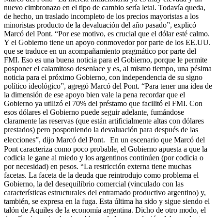
nuevo cimbronazo en el tipo de cambio sería letal. Todavía queda,
de hecho, un traslado incompleto de los precios mayoristas a los
minoristas producto de la devaluación del año pasado”, explicó
Marcó del Pont. “Por ese motivo, es crucial que el dólar esté calmo.
Y el Gobierno tiene un apoyo conmovedor por parte de los EE.UU.
que se traduce en un acompañamiento pragmático por parte del
FMI. Eso es una buena noticia para el Gobierno, porque le permite
posponer el calamitoso desenlace y es, al mismo tiempo, una pésima
noticia para el próximo Gobierno, con independencia de su signo
político ideológico”, agregó Marcó del Pont. “Para tener una idea de
la dimensión de ese apoyo bien vale la pena recordar que el
Gobierno ya utilizó el 70% del préstamo que facilitó el FMI. Con
esos dólares el Gobierno puede seguir adelante, fumándose
claramente las reservas (que están artificialmente altas con dólares
prestados) pero posponiendo la devaluación para después de las
elecciones”, dijo Marcó del Pont. En un escenario que Marcó del
Pont caracteriza como poco probable, el Gobierno apuesta a que la
codicia le gane al miedo y los argentinos continúen (por codicia o
por necesidad) en pesos. “La restricción externa tiene muchas
facetas. La faceta de la deuda que reintrodujo como problema el
Gobierno, la del desequilibrio comercial (vinculado con las
características estructurales del entramado productivo argentino) y,
también, se expresa en la fuga. Esta última ha sido y sigue siendo el
talón de Aquiles de la economía argentina. Dicho de otro modo, el