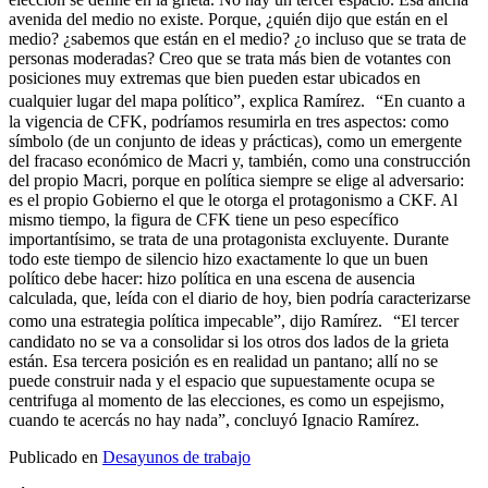
avenida del medio no existe. Porque, ¿quién dijo que están en el
medio? ¿sabemos que están en el medio? ¿o incluso que se trata de
personas moderadas? Creo que se trata más bien de votantes con
posiciones muy extremas que bien pueden estar ubicados en
cualquier lugar del mapa político”, explica Ramírez. “En cuanto a
la vigencia de CFK, podríamos resumirla en tres aspectos: como
símbolo (de un conjunto de ideas y prácticas), como un emergente
del fracaso económico de Macri y, también, como una construcción
del propio Macri, porque en política siempre se elige al adversario:
es el propio Gobierno el que le otorga el protagonismo a CKF. Al
mismo tiempo, la figura de CFK tiene un peso específico
importantísimo, se trata de una protagonista excluyente. Durante
todo este tiempo de silencio hizo exactamente lo que un buen
político debe hacer: hizo política en una escena de ausencia
calculada, que, leída con el diario de hoy, bien podría caracterizarse
como una estrategia política impecable”, dijo Ramírez. “El tercer
candidato no se va a consolidar si los otros dos lados de la grieta
están. Esa tercera posición es en realidad un pantano; allí no se
puede construir nada y el espacio que supuestamente ocupa se
centrifuga al momento de las elecciones, es como un espejismo,
cuando te acercás no hay nada”, concluyó Ignacio Ramírez.
Publicado en
Desayunos de trabajo