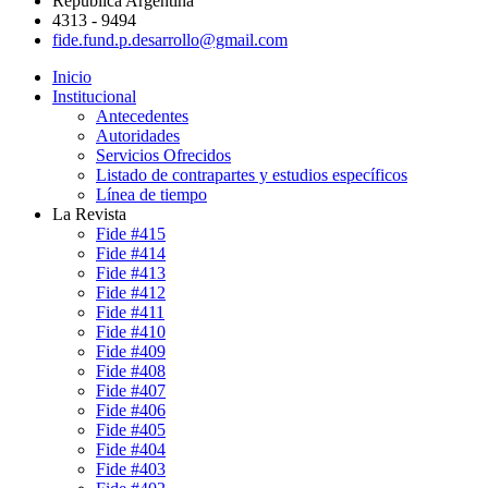
República Argentina
4313 - 9494
fide.fund.p.desarrollo@gmail.com
Inicio
Institucional
Antecedentes
Autoridades
Servicios Ofrecidos
Listado de contrapartes y estudios específicos
Línea de tiempo
La Revista
Fide #415
Fide #414
Fide #413
Fide #412
Fide #411
Fide #410
Fide #409
Fide #408
Fide #407
Fide #406
Fide #405
Fide #404
Fide #403