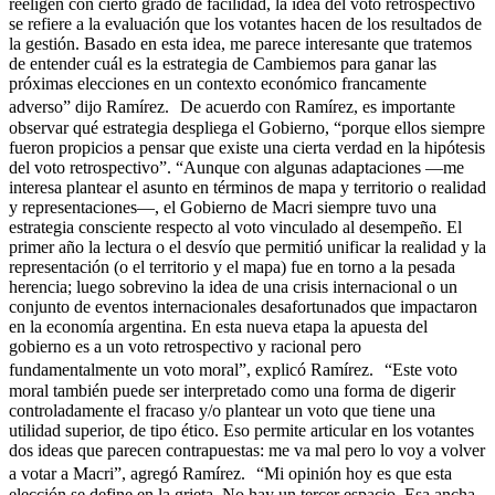
reeligen con cierto grado de facilidad, la idea del voto retrospectivo
se refiere a la evaluación que los votantes hacen de los resultados de
la gestión. Basado en esta idea, me parece interesante que tratemos
de entender cuál es la estrategia de Cambiemos para ganar las
próximas elecciones en un contexto económico francamente
adverso” dijo Ramírez. De acuerdo con Ramírez, es importante
observar qué estrategia despliega el Gobierno, “porque ellos siempre
fueron propicios a pensar que existe una cierta verdad en la hipótesis
del voto retrospectivo”. “Aunque con algunas adaptaciones —me
interesa plantear el asunto en términos de mapa y territorio o realidad
y representaciones—, el Gobierno de Macri siempre tuvo una
estrategia consciente respecto al voto vinculado al desempeño. El
primer año la lectura o el desvío que permitió unificar la realidad y la
representación (o el territorio y el mapa) fue en torno a la pesada
herencia; luego sobrevino la idea de una crisis internacional o un
conjunto de eventos internacionales desafortunados que impactaron
en la economía argentina. En esta nueva etapa la apuesta del
gobierno es a un voto retrospectivo y racional pero
fundamentalmente un voto moral”, explicó Ramírez. “Este voto
moral también puede ser interpretado como una forma de digerir
controladamente el fracaso y/o plantear un voto que tiene una
utilidad superior, de tipo ético. Eso permite articular en los votantes
dos ideas que parecen contrapuestas: me va mal pero lo voy a volver
a votar a Macri”, agregó Ramírez. “Mi opinión hoy es que esta
elección se define en la grieta. No hay un tercer espacio. Esa ancha