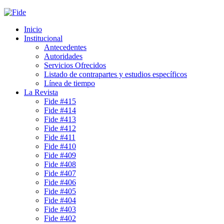
Inicio
Institucional
Antecedentes
Autoridades
Servicios Ofrecidos
Listado de contrapartes y estudios específicos
Línea de tiempo
La Revista
Fide #415
Fide #414
Fide #413
Fide #412
Fide #411
Fide #410
Fide #409
Fide #408
Fide #407
Fide #406
Fide #405
Fide #404
Fide #403
Fide #402