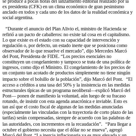
se produce a pocas horas del lanzamiento editorial realizado por la
ex presidenta (CFK) en un clima económico de gran pesimismo
anclado en todos y cada uno de los datos de la realidad económica y
social argentina.
“Durante el anuncio del Plan Alivio el, ministro de Hacienda se
refirió a un pacto de caballeros: no existe tal cosa en el capitalismo.
Lo que existe es el estado con su capacidad de intervención y
regulación o, por defecto, un estado inerte que se posiciona como
observador de lo que resuelve el mercado”, dijo Mercedes Marcó
del Pont, Presidenta de FIDE. “Los precios esenciales no
constituyen un congelamiento y tampoco se trata de una política de
ingresos, como dijo el Ministro. El congelamiento de los precios de
un conjunto tan acotado de productos simplemente no tiene ningún
impacto sobre el bolsillo de la población”, dijo Marcó del Pont. “El
acceso a créditos a una tasa del 50% y la insistencia en las medidas
estructurales típicas de un programa neoliberal—explicó Marcó del
Pont— ponen de manifiesto la voluntad, aún luego de su fracaso
rotundo, de insistir con esta agenda anacrónica e inviable. Esto es
tan así que el costo fiscal de algunas de las medidas anunciadas
(especialmente las vinculadas con la trayectoria de corto plazo de las
tarifas) serán compensadas, siempre de acuerdo con las palabras de
las autoridades, con incrementos en la recaudación”. “Para llegar a
octubre el gobierno necesita que el dólar no se mueva”, agregó
Marcó del Pont. “La inercia inflacionaria ya es muy elevada y un