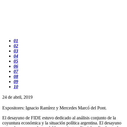
01
02
03
04
05
06
07
08
09
10
24 de abril, 2019
Expositores: Ignacio Ramírez y Mercedes Marcó del Pont.
El desayuno de FIDE estuvo dedicado al análisis conjunto de la
coyuntura económica y la situación política argentina. El desayuno