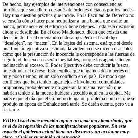
De hecho, hay ejemplos de intervenciones con consecuencias
horribles que sucedieron después de órdenes dictadas por los jueces.
Hay una cuestión práctica que incide. En la Facultad de Derecho no
se enseña cómo hacer para neutralizar a una banda que asaltó un
banco, permanece en el edificio y tiene rehenes. Toda esta discusión
ahora se desdibuja. En el caso Maldonado, dicen que existía una
decisión del fiscal ordenando el desalojo. Pero el fiscal dijo
“desalojen”, no “maten”. En la lógica del sistema, está que si desde
una función ejecutiva se estimula la violencia o se dicen cosas tales
como que la presunción de inocencia le corresponde a las fuerzas de
seguridad, los excesos serán inevitables, porque los agentes tienen
inclinación al exceso. El Poder Ejecutivo debe conducir la fuerza,
no estimular el exceso. Esto explica que tengamos dos muertes en
muy poco tiempo, en un solo conflicto en el país. De modo que
conflictos que han tenido lugar lejos e involucren comunidades
originarias, probablemente no generan la misma reacción que
habrían tenido si la muerte hubiera sucedido aquí en la capital. Me
parece que el día que el Gobierno tenga un problema como el que se
produjo en época de Duhalde será tarde. Se darán cuenta, pero va a
ser tarde.
FIDE: Usted hace mención aquí a un tema muy importante, que
es el de la represión de las manifestaciones populares. En este
aspecto el gobierno actual tiene un discurso y un accionar muy
claro. ¿Cuál es su opinión al respecto?