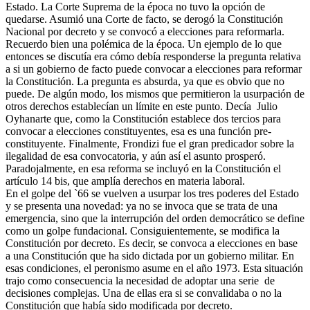
Estado. La Corte Suprema de la época no tuvo la opción de
quedarse. Asumió una Corte de facto, se derogó la Constitución
Nacional por decreto y se convocó a elecciones para reformarla.
Recuerdo bien una polémica de la época. Un ejemplo de lo que
entonces se discutía era cómo debía responderse la pregunta relativa
a si un gobierno de facto puede convocar a elecciones para reformar
la Constitución. La pregunta es absurda, ya que es obvio que no
puede. De algún modo, los mismos que permitieron la usurpación de
otros derechos establecían un límite en este punto. Decía Julio
Oyhanarte que, como la Constitución establece dos tercios para
convocar a elecciones constituyentes, esa es una función pre-
constituyente. Finalmente, Frondizi fue el gran predicador sobre la
ilegalidad de esa convocatoria, y aún así el asunto prosperó.
Paradojalmente, en esa reforma se incluyó en la Constitución el
artículo 14 bis, que amplía derechos en materia laboral.
En el golpe del `66 se vuelven a usurpar los tres poderes del Estado
y se presenta una novedad: ya no se invoca que se trata de una
emergencia, sino que la interrupción del orden democrático se define
como un golpe fundacional. Consiguientemente, se modifica la
Constitución por decreto. Es decir, se convoca a elecciones en base
a una Constitución que ha sido dictada por un gobierno militar. En
esas condiciones, el peronismo asume en el año 1973. Esta situación
trajo como consecuencia la necesidad de adoptar una serie de
decisiones complejas. Una de ellas era si se convalidaba o no la
Constitución que había sido modificada por decreto.