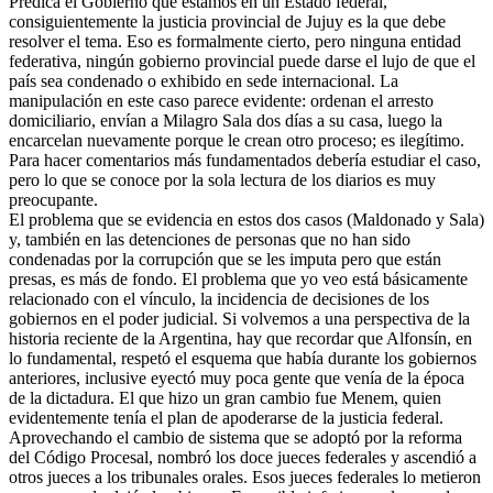
Predica el Gobierno que estamos en un Estado federal,
consiguientemente la justicia provincial de Jujuy es la que debe
resolver el tema. Eso es formalmente cierto, pero ninguna entidad
federativa, ningún gobierno provincial puede darse el lujo de que el
país sea condenado o exhibido en sede internacional. La
manipulación en este caso parece evidente: ordenan el arresto
domiciliario, envían a Milagro Sala dos días a su casa, luego la
encarcelan nuevamente porque le crean otro proceso; es ilegítimo.
Para hacer comentarios más fundamentados debería estudiar el caso,
pero lo que se conoce por la sola lectura de los diarios es muy
preocupante.
El problema que se evidencia en estos dos casos (Maldonado y Sala)
y, también en las detenciones de personas que no han sido
condenadas por la corrupción que se les imputa pero que están
presas, es más de fondo. El problema que yo veo está básicamente
relacionado con el vínculo, la incidencia de decisiones de los
gobiernos en el poder judicial. Si volvemos a una perspectiva de la
historia reciente de la Argentina, hay que recordar que Alfonsín, en
lo fundamental, respetó el esquema que había durante los gobiernos
anteriores, inclusive eyectó muy poca gente que venía de la época
de la dictadura. El que hizo un gran cambio fue Menem, quien
evidentemente tenía el plan de apoderarse de la justicia federal.
Aprovechando el cambio de sistema que se adoptó por la reforma
del Código Procesal, nombró los doce jueces federales y ascendió a
otros jueces a los tribunales orales. Esos jueces federales lo metieron