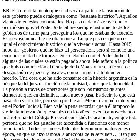
ER
: El comportamiento que se observa a partir de la asunción de
este gobierno puede catalogarse como “bastante histórico”. Aquellos
vientos traen estas tempestades. No pasa nada más grave que lo
ocurrió siempre: el Poder Judicial fue siempre instrumento de los
gobiernos de turno para perseguir a los que no estaban de acuerdo.
Esto es así, nunca fue de otra manera. Lo que pasa es que no es
igual el conocimiento histórico que la vivencia actual. Hasta 2015
hubo un gobierno que no hizo tal persecución, pero sí cometió una
enorme cantidad de torpezas en su relación con el Poder Judicial,
algunas de las cuales se están pagando ahora. Me refiero a la política
que hubo con relación al Consejo de la Magistratura, la forma de
designación de jueces y fiscales, como también la lentitud en
hacerlo. Una cosa que ha sido constante en la historia argentina es la
búsqueda del juez en función de la amistad, antes que la idoneidad.
La presión a través de operadores que son los mismos de antes
demuestra que, en definitiva, nada nuevo pasa. Es decir: lo que está
pasando es horrible, pero siempre fue así. Menem también intervino
en el Poder Judicial. Bien vale la pena recordar que a él tampoco le
sirvió; la renovación que se hizo en los años noventa aprovechando
una reforma del Código Procesal consistió, básicamente, en que toda
persona que no les gustaba era ascendida a funciones con menor
importancia. Todos los jueces federales fueron nombrados en esa
época, en que se hizo famosa la anécdota de la servilleta… ¡Un juez
de la servilleta lo mandó a prisión! ¿Había que meterlo preso? No