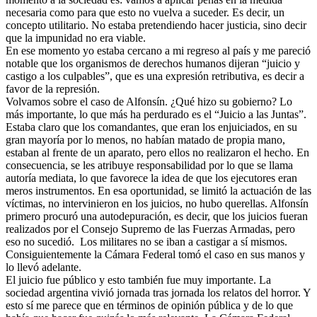
necesaria como para que esto no vuelva a suceder. Es decir, un
concepto utilitario. No estaba pretendiendo hacer justicia, sino decir
que la impunidad no era viable.
En ese momento yo estaba cercano a mi regreso al país y me pareció
notable que los organismos de derechos humanos dijeran “juicio y
castigo a los culpables”, que es una expresión retributiva, es decir a
favor de la represión.
Volvamos sobre el caso de Alfonsín. ¿Qué hizo su gobierno? Lo
más importante, lo que más ha perdurado es el “Juicio a las Juntas”.
Estaba claro que los comandantes, que eran los enjuiciados, en su
gran mayoría por lo menos, no habían matado de propia mano,
estaban al frente de un aparato, pero ellos no realizaron el hecho. En
consecuencia, se les atribuye responsabilidad por lo que se llama
autoría mediata, lo que favorece la idea de que los ejecutores eran
meros instrumentos. En esa oportunidad, se limitó la actuación de las
víctimas, no intervinieron en los juicios, no hubo querellas. Alfonsín
primero procuró una autodepuración, es decir, que los juicios fueran
realizados por el Consejo Supremo de las Fuerzas Armadas, pero
eso no sucedió. Los militares no se iban a castigar a sí mismos.
Consiguientemente la Cámara Federal tomó el caso en sus manos y
lo llevó adelante.
El juicio fue público y esto también fue muy importante. La
sociedad argentina vivió jornada tras jornada los relatos del horror. Y
esto sí me parece que en términos de opinión pública y de lo que