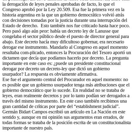
la derogación de leyes penales aprobadas de facto, lo que el
Congreso aprobó por la Ley 20.509. Esa fue la primera vez en la
historia argentina en la que un gobierno democrático volvió atrás
con decisiones tomadas por la justicia durante una interrupción del
Estado de derecho. Esto también nos fue criticado hasta hace poco.
Pero pasó algo aún peor: había un decreto ley de Lanusse que
congelaba el sector público desde el puesto de director general para
abajo. Este decreto hacía muy dificultoso gobernar, era necesario
derogar ese instrumento. Mandarlo al Congreso en aquel momento
resultaba com-plicado, entonces la Procuración del Tesoro aportó un
dictamen que decía que podíamos hacerlo por decreto. La pregunta
importante en este caso es: ¿puede un presidente constitucional
derogar por decreto un decreto-ley que dictó un gobierno
usurpador? La respuesta es obviamente afirmativa.
Ese fue el argumento central del Procurador en aquel momento: no
es posible que un gobierno usurpador tenga más atribuciones que el
gobierno democrático que lo sucede. En realidad no se trataba de
leyes, eran realmente decretos y por lo tanto podían ser derogados a
través del mismo instrumento. En este caso también recibimos una
gran cantidad de críticas por parte del “establishment judicial”.
Germán Bidart Campos escribió un artículo en La Nación en este
sentido y, aunque en mi opinión sus argumentos eran errados, de
todas formas se trataba de la posición escrita de un constitucionalista
importante de nuestro país.