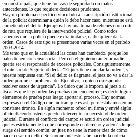
en nuestro país, que tiene fuerzas de seguridad con malos
antecedentes, lo que requiere decisiones prudentes.
Hay un problema específico vinculado a la adscripción institucional
de la policía: determinar a quién le debe hacer caso, mientras se está
cometiendo el delito. Ejemplos: hay una toma de rehenes o un corte
de ruta que requiere de la intervención policial. Como todos
sabemos que la policía puede extralimitarse, nadie quiere dar la
orden. Casos de este tipo se presentaron varias veces en el período
2003-2014.
Me temo que en la actualidad las cosas han cambiado, porque los
palos tienen consenso social. Pero en el gobierno anterior nadie
quería ser el responsable de excesos policiales. Consiguientemente,
el ministro de Seguridad decía: “El juez tiene que dar la orden”, y
nuestra respuesta era: “Si el delito es flagrante, el juez no va a dar la
orden porque es problema del Ejecutivo, a quien corresponde
resolver casos de urgencia”. Lo único que le importa al juez o al
fiscal es que le guarden las pruebas que encuentren; es decir, lograr
elementos de prueba para luego aportar al proceso. Hay normas
expresas en el Código que indican que es así, pero estábamos en un
constante tironeo. En algún momento ofrecí mi firma y envié algún
oficio diciendo ustedes pueden intervenir sin necesidad de orden
judicial. Durante el conflicto del campo se actuó sin orden judicial,
que es estrictamente lo que corresponde en derecho y además lo que
surge del sentido común: un juez no tiene la menor idea de cómo
hacer cesar un delito. Se supone que esto sabe hacerlo la policía.