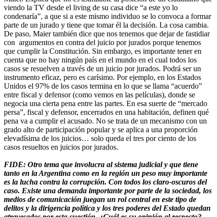
viendo la TV desde el living de su casa dice “a este yo lo
condenaría”, a que si a este mismo individuo se lo convoca a formar
parte de un jurado y tiene que tomar él la decisión. La cosa cambia.
De paso, Maier también dice que nos tenemos que dejar de fastidiar
con argumentos en contra del juicio por jurados porque tenemos
que cumplir la Constitución. Sin embargo, es importante tener en
cuenta que no hay ningún país en el mundo en el cual todos los
casos se resuelven a través de un juicio por jurados. Podrá ser un
instrumento eficaz, pero es carísimo. Por ejemplo, en los Estados
Unidos el 97% de los casos termina en lo que se llama “acuerdo”
entre fiscal y defensor (como vemos en las películas), donde se
negocia una cierta pena entre las partes. En esa suerte de “mercado
persa”, fiscal y defensor, encerrados en una habitación, definen qué
pena va a cumplir el acusado. No se trata de un mecanismo con un
grado alto de participación popular y se aplica a una proporción
elevadísima de los juicios… solo queda el tres por ciento de los
casos resueltos en juicios por jurados.
FIDE: Otro tema que involucra al sistema judicial y que tiene
tanto en la Argentina como en la región un peso muy importante
es la lucha contra la corrupción. Con todos los claro-oscuros del
caso. Existe una demanda importante por parte de la sociedad, los
medios de comunicación juegan un rol central en este tipo de
delitos y la dirigencia política y los tres poderes del Estado quedan
atravesados por esta cuestión. ¿Cuál es su opinión al respecto?