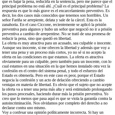
que es bajar la pena, reducirla en la sentencia, pero me parece que el
principal problema no está ahí. ¿Cuál es el principal problema? La
respuesta es que lo más grave es el encarcelamiento preventivo. Es
decir, los dos casos más conocidos que tenemos son horribles. Un
señor Fariña se arrepiente, delata y sale de la cárcel. Esta es la
zanahoria. En el caso Ciccone, recientemente se aplicó la prisión
preventiva para algunos y hubo un señor que negoció no ir a prisión
preventiva a cambio de arrepentirse. No se trató de una promesa de
reducir la pena, sino que quedó en libertad.
La oferta es muy atractiva para un acusado, sea culpable o inocente.
Aunque sea inocente, si me ofrecen la libertad y además que voy a
tener una pena y un proceso más cortos, yo no sé si no acepto la
oferta en las condiciones en que estamos. La oferta es atractiva
obviamente para un culpable, pero también para un inocente, con lo
cual estamos en una situación en la que hemos instalado otra vez la
confesión en el centro del sistema penal, y todo el esfuerzo del
Estado es obtenerla. Pero en este caso es peor, porque el Estado
negocia la confesión y un acto de delación ofreciendo a cambio
ventajas en materia de libertad. Es obvio que el sujeto que no acepte
la oferta va a tener una pena más alta y será estimulado prolongando
los pasos procesales, haciendo durar más la prisión preventiva. Yo
creo que lo menos que pasa aquí es que se viola la garantía contra la
autoincriminación. Nos olvidamos por completo del derecho a no
declarar contra uno mismo.
Voy a confesar una opinión políticamente incorrecta. Si hay un