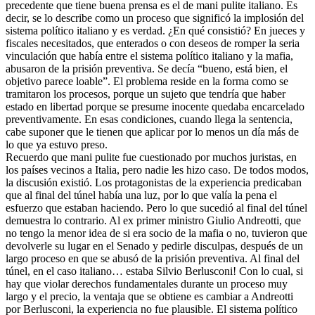
precedente que tiene buena prensa es el de mani pulite italiano. Es
decir, se lo describe como un proceso que significó la implosión del
sistema político italiano y es verdad. ¿En qué consistió? En jueces y
fiscales necesitados, que enterados o con deseos de romper la seria
vinculación que había entre el sistema político italiano y la mafia,
abusaron de la prisión preventiva. Se decía “bueno, está bien, el
objetivo parece loable”. El problema reside en la forma como se
tramitaron los procesos, porque un sujeto que tendría que haber
estado en libertad porque se presume inocente quedaba encarcelado
preventivamente. En esas condiciones, cuando llega la sentencia,
cabe suponer que le tienen que aplicar por lo menos un día más de
lo que ya estuvo preso.
Recuerdo que mani pulite fue cuestionado por muchos juristas, en
los países vecinos a Italia, pero nadie les hizo caso. De todos modos,
la discusión existió. Los protagonistas de la experiencia predicaban
que al final del túnel había una luz, por lo que valía la pena el
esfuerzo que estaban haciendo. Pero lo que sucedió al final del túnel
demuestra lo contrario. Al ex primer ministro Giulio Andreotti, que
no tengo la menor idea de si era socio de la mafia o no, tuvieron que
devolverle su lugar en el Senado y pedirle disculpas, después de un
largo proceso en que se abusó de la prisión preventiva. Al final del
túnel, en el caso italiano… estaba Silvio Berlusconi! Con lo cual, si
hay que violar derechos fundamentales durante un proceso muy
largo y el precio, la ventaja que se obtiene es cambiar a Andreotti
por Berlusconi, la experiencia no fue plausible. El sistema político