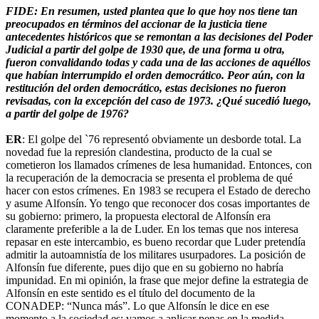
FIDE: En resumen, usted plantea que lo que hoy nos tiene tan
preocupados en términos del accionar de la justicia tiene
antecedentes históricos que se remontan a las decisiones del Poder
Judicial a partir del golpe de 1930 que, de una forma u otra,
fueron convalidando todas y cada una de las acciones de aquéllos
que habían interrumpido el orden democrático. Peor aún, con la
restitución del orden democrático, estas decisiones no fueron
revisadas, con la excepción del caso de 1973. ¿Qué sucedió luego,
a partir del golpe de 1976?
ER
: El golpe del `76 representó obviamente un desborde total. La
novedad fue la represión clandestina, producto de la cual se
cometieron los llamados crímenes de lesa humanidad. Entonces, con
la recuperación de la democracia se presenta el problema de qué
hacer con estos crímenes. En 1983 se recupera el Estado de derecho
y asume Alfonsín. Yo tengo que reconocer dos cosas importantes de
su gobierno: primero, la propuesta electoral de Alfonsín era
claramente preferible a la de Luder. En los temas que nos interesa
repasar en este intercambio, es bueno recordar que Luder pretendía
admitir la autoamnistía de los militares usurpadores. La posición de
Alfonsín fue diferente, pues dijo que en su gobierno no habría
impunidad. En mi opinión, la frase que mejor define la estrategia de
Alfonsín en este sentido es el título del documento de la
CONADEP: “Nunca más”. Lo que Alfonsín le dice en ese
momento a la sociedad es: vamos a aplicar penas en la medida