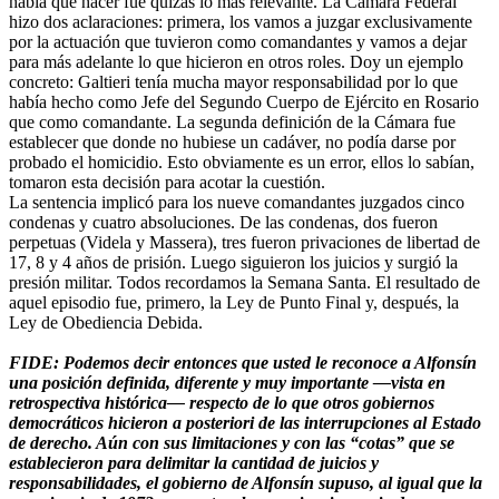
había que hacer fue quizás lo más relevante. La Cámara Federal
hizo dos aclaraciones: primera, los vamos a juzgar exclusivamente
por la actuación que tuvieron como comandantes y vamos a dejar
para más adelante lo que hicieron en otros roles. Doy un ejemplo
concreto: Galtieri tenía mucha mayor responsabilidad por lo que
había hecho como Jefe del Segundo Cuerpo de Ejército en Rosario
que como comandante. La segunda definición de la Cámara fue
establecer que donde no hubiese un cadáver, no podía darse por
probado el homicidio. Esto obviamente es un error, ellos lo sabían,
tomaron esta decisión para acotar la cuestión.
La sentencia implicó para los nueve comandantes juzgados cinco
condenas y cuatro absoluciones. De las condenas, dos fueron
perpetuas (Videla y Massera), tres fueron privaciones de libertad de
17, 8 y 4 años de prisión. Luego siguieron los juicios y surgió la
presión militar. Todos recordamos la Semana Santa. El resultado de
aquel episodio fue, primero, la Ley de Punto Final y, después, la
Ley de Obediencia Debida.
FIDE: Podemos decir entonces que usted le reconoce a Alfonsín
una posición definida, diferente y muy importante —vista en
retrospectiva histórica— respecto de lo que otros gobiernos
democráticos hicieron a posteriori de las interrupciones al Estado
de derecho. Aún con sus limitaciones y con las “cotas” que se
establecieron para delimitar la cantidad de juicios y
responsabilidades, el gobierno de Alfonsín supuso, al igual que la