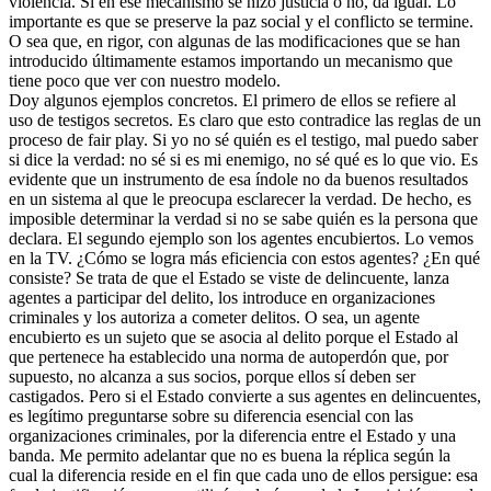
violencia. Si en ese mecanismo se hizo justicia o no, da igual. Lo
importante es que se preserve la paz social y el conflicto se termine.
O sea que, en rigor, con algunas de las modificaciones que se han
introducido últimamente estamos importando un mecanismo que
tiene poco que ver con nuestro modelo.
Doy algunos ejemplos concretos. El primero de ellos se refiere al
uso de testigos secretos. Es claro que esto contradice las reglas de un
proceso de fair play. Si yo no sé quién es el testigo, mal puedo saber
si dice la verdad: no sé si es mi enemigo, no sé qué es lo que vio. Es
evidente que un instrumento de esa índole no da buenos resultados
en un sistema al que le preocupa esclarecer la verdad. De hecho, es
imposible determinar la verdad si no se sabe quién es la persona que
declara. El segundo ejemplo son los agentes encubiertos. Lo vemos
en la TV. ¿Cómo se logra más eficiencia con estos agentes? ¿En qué
consiste? Se trata de que el Estado se viste de delincuente, lanza
agentes a participar del delito, los introduce en organizaciones
criminales y los autoriza a cometer delitos. O sea, un agente
encubierto es un sujeto que se asocia al delito porque el Estado al
que pertenece ha establecido una norma de autoperdón que, por
supuesto, no alcanza a sus socios, porque ellos sí deben ser
castigados. Pero si el Estado convierte a sus agentes en delincuentes,
es legítimo preguntarse sobre su diferencia esencial con las
organizaciones criminales, por la diferencia entre el Estado y una
banda. Me permito adelantar que no es buena la réplica según la
cual la diferencia reside en el fin que cada uno de ellos persigue: esa