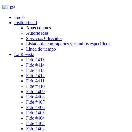
Inicio
Institucional
Antecedentes
Autoridades
Servicios Ofrecidos
Listado de contrapartes y estudios específicos
Línea de tiempo
La Revista
Fide #415
Fide #414
Fide #413
Fide #412
Fide #411
Fide #410
Fide #409
Fide #408
Fide #407
Fide #406
Fide #405
Fide #404
Fide #403
Fide #402