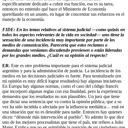
específicamente dedicado a cubrir esa función, esa es su tarea,
entonces no entiendo qué hace el Ministerio de Economía
querellando en un asunto, en lugar de concentrar sus esfuerzos en el
manejo de la economía.
FIDE: En los temas relativos al sistema judicial —como quizás en
todos los aspectos relevantes de la vida en sociedad— uno tiene la
sensación de una incidencia muy importante por parte de los
medios de comunicación. Parecería que estos reclamos o
demandas que veníamos discutiendo provienen o están lideradas
por los grandes medios. ¿Cuál es su opinión al respecto?
ER
: Este es otro problema importante para el sistema judicial
argentino y para la administración de justicia. La incidencia de los
medios en las decisiones judiciales es fuerte. Para neutralizarlo (en
mi opinión es muy difícil lograr resultados) hay algunas iniciativas.
En Europa hay algunas normas, como el caso del código francés
que incorporó algunas reglas con esa finalidad, pero la experiencia
demuestra que los resultados no son plausibles. Un juez que tiene
que dictar una sentencia que va contra la opinión pública, que a su
vez ha sido incidida o afectada por la influencia mediática… está en
una situación que no es deseable para nadie. Entonces hay quienes
dicen: “démosle más intervención al pueblo”. Yo admito lo que dice
uno de los mejores procesalistas que tiene el país, me refiero a Julio
Maier. Explica que no es asimilable la posición de un ciudadano que