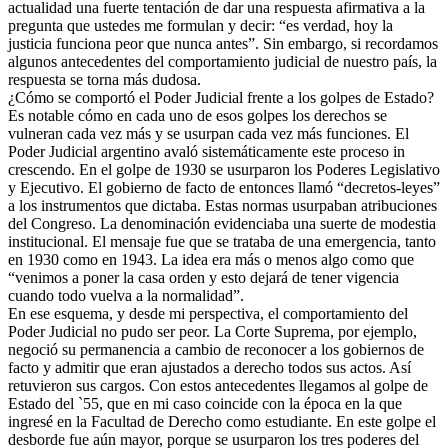
actualidad una fuerte tentación de dar una respuesta afirmativa a la
pregunta que ustedes me formulan y decir: “es verdad, hoy la
justicia funciona peor que nunca antes”. Sin embargo, si recordamos
algunos antecedentes del comportamiento judicial de nuestro país, la
respuesta se torna más dudosa.
¿Cómo se comportó el Poder Judicial frente a los golpes de Estado?
Es notable cómo en cada uno de esos golpes los derechos se
vulneran cada vez más y se usurpan cada vez más funciones. El
Poder Judicial argentino avaló sistemáticamente este proceso in
crescendo. En el golpe de 1930 se usurparon los Poderes Legislativo
y Ejecutivo. El gobierno de facto de entonces llamó “decretos-leyes”
a los instrumentos que dictaba. Estas normas usurpaban atribuciones
del Congreso. La denominación evidenciaba una suerte de modestia
institucional. El mensaje fue que se trataba de una emergencia, tanto
en 1930 como en 1943. La idea era más o menos algo como que
“venimos a poner la casa orden y esto dejará de tener vigencia
cuando todo vuelva a la normalidad”.
En ese esquema, y desde mi perspectiva, el comportamiento del
Poder Judicial no pudo ser peor. La Corte Suprema, por ejemplo,
negoció su permanencia a cambio de reconocer a los gobiernos de
facto y admitir que eran ajustados a derecho todos sus actos. Así
retuvieron sus cargos. Con estos antecedentes llegamos al golpe de
Estado del `55, que en mi caso coincide con la época en la que
ingresé en la Facultad de Derecho como estudiante. En este golpe el
desborde fue aún mayor, porque se usurparon los tres poderes del