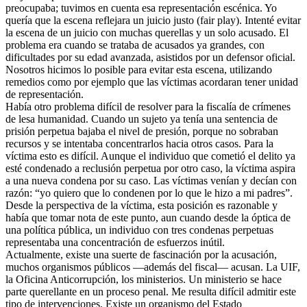
preocupaba; tuvimos en cuenta esa representación escénica. Yo
quería que la escena reflejara un juicio justo (fair play). Intenté evitar
la escena de un juicio con muchas querellas y un solo acusado. El
problema era cuando se trataba de acusados ya grandes, con
dificultades por su edad avanzada, asistidos por un defensor oficial.
Nosotros hicimos lo posible para evitar esta escena, utilizando
remedios como por ejemplo que las víctimas acordaran tener unidad
de representación.
Había otro problema difícil de resolver para la fiscalía de crímenes
de lesa humanidad. Cuando un sujeto ya tenía una sentencia de
prisión perpetua bajaba el nivel de presión, porque no sobraban
recursos y se intentaba concentrarlos hacia otros casos. Para la
víctima esto es difícil. Aunque el individuo que cometió el delito ya
esté condenado a reclusión perpetua por otro caso, la víctima aspira
a una nueva condena por su caso. Las víctimas venían y decían con
razón: “yo quiero que lo condenen por lo que le hizo a mi padres”.
Desde la perspectiva de la víctima, esta posición es razonable y
había que tomar nota de este punto, aun cuando desde la óptica de
una política pública, un individuo con tres condenas perpetuas
representaba una concentración de esfuerzos inútil.
Actualmente, existe una suerte de fascinación por la acusación,
muchos organismos públicos —además del fiscal— acusan. La UIF,
la Oficina Anticorrupción, los ministerios. Un ministerio se hace
parte querellante en un proceso penal. Me resulta difícil admitir este
tipo de intervenciones. Existe un organismo del Estado