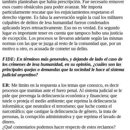
también planteaban que había prescripción. Fue necesario remover
esos cuatro obstáculos para poder avanzar. Me importa
particularmente rescatar que los enjuiciamientos respetaron el
derecho vigente. Es falsa la aseveración según la cual los militares
culpables de delitos de lesa humanidad fueron condenados
aplicando leyes retroactivamente. Eso no es verdad. En segundo
lugar es importante tener en cuenta que tampoco hubo una justicia
de excepción. Los procesos se llevaron adelante según las mismas
normas con las que se juzga al resto de la comunidad que, por un
motivo u otro, es acusada de cometer un delito.
FIDE: En términos más generales, y dejando de lado el caso de
los crímenes de lesa humanidad, en su opinión, ¿cuáles son las
principales quejas o demandas que la sociedad le hace al sistema
judicial argentino?
ER
: Me limito en la respuesta a los temas que conozco, es decir
procesos que tramitan ante el fuero penal. Al sistema judicial se le
pide que prevenga la delincuencia económica y financiera; que
tutele o proteja el medio ambiente; que reprima la delincuencia
informática; que neutralice el terrorismo; que luche contra el
narcotráfico; que castigue la delincuencia de género, la trata de
personas, la corrupción administrativa y que reprima el lavado de
dinero.
¿Qué comentarios podemos hacer respecto de estos reclamos?