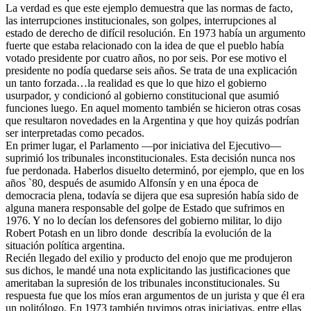
La verdad es que este ejemplo demuestra que las normas de facto,
las interrupciones institucionales, son golpes, interrupciones al
estado de derecho de difícil resolución. En 1973 había un argumento
fuerte que estaba relacionado con la idea de que el pueblo había
votado presidente por cuatro años, no por seis. Por ese motivo el
presidente no podía quedarse seis años. Se trata de una explicación
un tanto forzada…la realidad es que lo que hizo el gobierno
usurpador, y condicionó al gobierno constitucional que asumió
funciones luego. En aquel momento también se hicieron otras cosas
que resultaron novedades en la Argentina y que hoy quizás podrían
ser interpretadas como pecados.
En primer lugar, el Parlamento —por iniciativa del Ejecutivo—
suprimió los tribunales inconstitucionales. Esta decisión nunca nos
fue perdonada. Haberlos disuelto determinó, por ejemplo, que en los
años `80, después de asumido Alfonsín y en una época de
democracia plena, todavía se dijera que esa supresión había sido de
alguna manera responsable del golpe de Estado que sufrimos en
1976. Y no lo decían los defensores del gobierno militar, lo dijo
Robert Potash en un libro donde describía la evolución de la
situación política argentina.
Recién llegado del exilio y producto del enojo que me produjeron
sus dichos, le mandé una nota explicitando las justificaciones que
ameritaban la supresión de los tribunales inconstitucionales. Su
respuesta fue que los míos eran argumentos de un jurista y que él era
un politólogo. En 1973 también tuvimos otras iniciativas, entre ellas