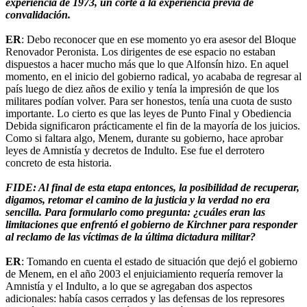
experiencia de 1973, un corte a la experiencia previa de
convalidación.
ER
: Debo reconocer que en ese momento yo era asesor del Bloque
Renovador Peronista. Los dirigentes de ese espacio no estaban
dispuestos a hacer mucho más que lo que Alfonsín hizo. En aquel
momento, en el inicio del gobierno radical, yo acababa de regresar al
país luego de diez años de exilio y tenía la impresión de que los
militares podían volver. Para ser honestos, tenía una cuota de susto
importante. Lo cierto es que las leyes de Punto Final y Obediencia
Debida significaron prácticamente el fin de la mayoría de los juicios.
Como si faltara algo, Menem, durante su gobierno, hace aprobar
leyes de Amnistía y decretos de Indulto. Ese fue el derrotero
concreto de esta historia.
FIDE: Al final de esta etapa entonces, la posibilidad de recuperar,
digamos, retomar el camino de la justicia y la verdad no era
sencilla. Para formularlo como pregunta: ¿cuáles eran las
limitaciones que enfrentó el gobierno de Kirchner para responder
al reclamo de las víctimas de la última dictadura militar?
ER
: Tomando en cuenta el estado de situación que dejó el gobierno
de Menem, en el año 2003 el enjuiciamiento requería remover la
Amnistía y el Indulto, a lo que se agregaban dos aspectos
adicionales: había casos cerrados y las defensas de los represores