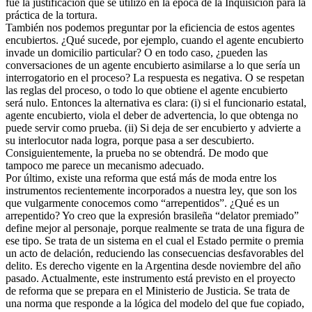
fue la justificación que se utilizó en la época de la Inquisición para la
práctica de la tortura.
También nos podemos preguntar por la eficiencia de estos agentes
encubiertos. ¿Qué sucede, por ejemplo, cuando el agente encubierto
invade un domicilio particular? O en todo caso, ¿pueden las
conversaciones de un agente encubierto asimilarse a lo que sería un
interrogatorio en el proceso? La respuesta es negativa. O se respetan
las reglas del proceso, o todo lo que obtiene el agente encubierto
será nulo. Entonces la alternativa es clara: (i) si el funcionario estatal,
agente encubierto, viola el deber de advertencia, lo que obtenga no
puede servir como prueba. (ii) Si deja de ser encubierto y advierte a
su interlocutor nada logra, porque pasa a ser descubierto.
Consiguientemente, la prueba no se obtendrá. De modo que
tampoco me parece un mecanismo adecuado.
Por último, existe una reforma que está más de moda entre los
instrumentos recientemente incorporados a nuestra ley, que son los
que vulgarmente conocemos como “arrepentidos”. ¿Qué es un
arrepentido? Yo creo que la expresión brasileña “delator premiado”
define mejor al personaje, porque realmente se trata de una figura de
ese tipo. Se trata de un sistema en el cual el Estado permite o premia
un acto de delación, reduciendo las consecuencias desfavorables del
delito. Es derecho vigente en la Argentina desde noviembre del año
pasado. Actualmente, este instrumento está previsto en el proyecto
de reforma que se prepara en el Ministerio de Justicia. Se trata de
una norma que responde a la lógica del modelo del que fue copiado,