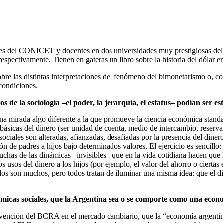
dores del CONICET y docentes en dos universidades muy prestigiosas d
tivamente. Tienen en gateras un libro sobre la historia del dólar en
obre las distintas interpretaciones del fenómeno del bimonetarismo o, c
condiciones.
 de la sociología –el poder, la jerarquía, el estatus– podían ser e
 una mirada algo diferente a la que promueve la ciencia económica standa
ásicas del dinero (ser unidad de cuenta, medio de intercambio, reserva de
ociales son alteradas, afianzadas, desafiadas por la presencia del diner
n de padres a hijos bajo determinados valores. El ejercicio es sencillo:
muchas de las dinámicas –invisibles– que en la vida cotidiana hacen que
os usos del dinero a los hijos (por ejemplo, el valor del ahorro o cier
mplos son muchos, pero todos tratan de iluminar una misma idea: que el
námicas sociales, que la Argentina sea o se comporte como una eco
rvención del BCRA en el mercado cambiario, que la “economía argentina