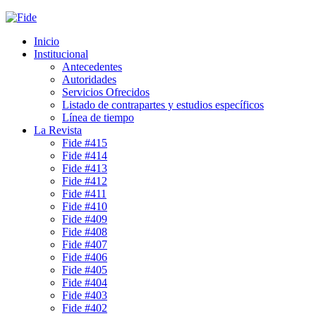
Inicio
Institucional
Antecedentes
Autoridades
Servicios Ofrecidos
Listado de contrapartes y estudios específicos
Línea de tiempo
La Revista
Fide #415
Fide #414
Fide #413
Fide #412
Fide #411
Fide #410
Fide #409
Fide #408
Fide #407
Fide #406
Fide #405
Fide #404
Fide #403
Fide #402