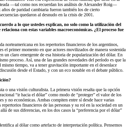
lanteada —tal como nos recuerdan los análisis de Alexander Roig—
ez años de paridad cambiaria fueron también los de cierto
secuencias quedaron al desnudo en la crisis de 2001.
erdo a lo que ustedes explican, no solo como la utilización del
se relaciona con estas variables macroeconómicas. ¿El proceso fue
eda norteamericana en los repertorios financieros de los argentinos,
02 es el primer momento en que actores movilizados de manera sostenida
n un claro emergente de esa historia de popularización del dólar. En
ismo proceso. Así, una de las grandes novedades del período es que la
l mismo tiempo, va a tener gravitación importante en el desenlace
discusión desde el Estado, y con un eco notable en el debate público.
ición?
sta o una visión culturalista. La primera visión resalta que la opción
racional “ir hacia el dólar” como modo de “proteger” el valor de los
rales y no económicas. Ambas compiten entre sí desde hace varias
 repertorios financieros de las personas y su rol en la sociedad en un
lá de sus diferencias, en los dos casos la “preferencia por el dólar”
entifica al dólar como artefacto de interpretación política. Pensemos