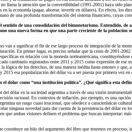
, no llama la atención que la convertibilidad (1991-2001) haya sido p
 en la economía (pagar, ahorrar, invertir en dólares). En efecto, los di
 mano de una profunda transformación del sistema financiero, cuyas con
 sentido de una consolidación del bimonetarismo. Entendido, de acu
n como una nueva forma en que una parte creciente de la población 
 no van a significar el fin de ese largo proceso de integración de la mon
a duración. En primer lugar, es preciso señalar que la crisis de 2001-20
específicas en relación con la moneda norteamericana, constituyéndose e
mercado cambiario registrados entre 2011 y 2015 como expresión de ese m
 la lógica de los derechos, de una manera inédita hasta entones y que, a
y 2015 esa popularización del dólar va a ser puesta por primera vez en 
 el dólar como “una institución política”. ¿Qué significa esta defin
ol del dólar en la sociedad argentina a través de una visión instrumentali
ecisión racional. En contextos de inflación, por ejemplo, es una opción 
rgentina un rasgo cuasi irracional, que obedece a características cultu
rtar ninguna novedad para dar cuenta de la persistencia del dólar en los
n que ambas visiones definen el problema que buscan interpretar: más al
ue constituye un hilo del argumento del libro que tenemos en proceso, id