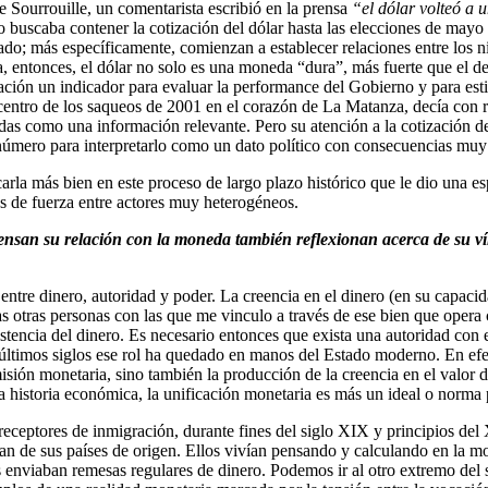
e Sourrouille, un comentarista escribió en la prensa
“el dólar volteó a 
buscaba contener la cotización del dólar hasta las elecciones de mayo d
do; más específicamente, comienzan a establecer relaciones entre los ni
 entonces, el dólar no solo es una moneda “dura”, más fuerte que el dev
zación un indicador para evaluar la performance del Gobierno y para est
picentro de los saqueos de 2001 en el corazón de La Matanza, decía con 
dudas como una información relevante. Pero su atención a la cotización d
 número para interpretarlo como un dato político con consecuencias muy
rla más bien en este proceso de largo plazo histórico que le dio una esp
s de fuerza entre actores muy heterogéneos.
nsan su relación con la moneda también reflexionan acerca de su v
entre dinero, autoridad y poder. La creencia en el dinero (en su capacid
as otras personas con las que me vinculo a través de ese bien que opera 
tencia del dinero. Es necesario entonces que exista una autoridad con 
 los últimos siglos ese rol ha quedado en manos del Estado moderno. En 
isión monetaria, sino también la producción de la creencia en el valor d
 historia económica, la unificación monetaria es más un ideal o norma 
ceptores de inmigración, durante fines del siglo XIX y principios del X
ían de sus países de origen. Ellos vivían pensando y calculando en la 
s enviaban remesas regulares de dinero. Podemos ir al otro extremo del sig