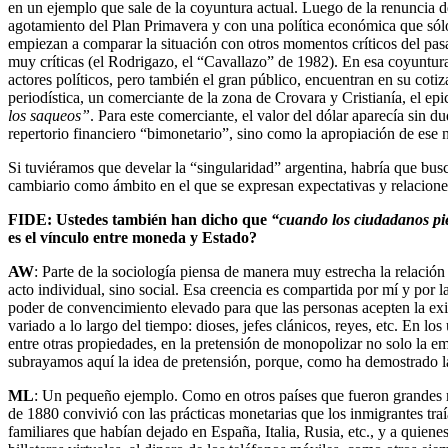
en un ejemplo que sale de la coyuntura actual. Luego de la renuncia d
agotamiento del Plan Primavera y con una política económica que sólo 
empiezan a comparar la situación con otros momentos críticos del pasa
muy críticas (el Rodrigazo, el “Cavallazo” de 1982). En esa coyuntura,
actores políticos, pero también el gran público, encuentran en su coti
periodística, un comerciante de la zona de Crovara y Cristianía, el e
los saqueos”
. Para este comerciante, el valor del dólar aparecía sin 
repertorio financiero “bimonetario”, sino como la apropiación de ese
Si tuviéramos que develar la “singularidad” argentina, habría que busca
cambiario como ámbito en el que se expresan expectativas y relacione
FIDE: Ustedes también han dicho que
“cuando los ciudadanos pie
es el vínculo entre moneda y Estado?
AW
: Parte de la sociología piensa de manera muy estrecha la relación 
acto individual, sino social. Esa creencia es compartida por mí y por l
poder de convencimiento elevado para que las personas acepten la exis
variado a lo largo del tiempo: dioses, jefes clánicos, reyes, etc. En
entre otras propiedades, en la pretensión de monopolizar no solo la em
subrayamos aquí la idea de pretensión, porque, como ha demostrado la
ML
: Un pequeño ejemplo. Como en otros países que fueron grandes re
de 1880 convivió con las prácticas monetarias que los inmigrantes tra
familiares que habían dejado en España, Italia, Rusia, etc., y a quiene