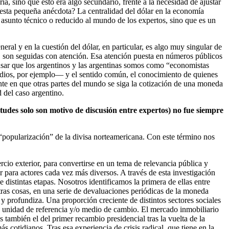
, sino que esto era algo secundario, frente a la necesidad de ajustar
 esta pequeña anécdota? La centralidad del dólar en la economía
 asunto técnico o reducido al mundo de los expertos, sino que es un
eral y en la cuestión del dólar, en particular, es algo muy singular de
al, son seguidas con atención. Esa atención puesta en números públicos
ensar que los argentinos y las argentinas somos como “economistas
medios, por ejemplo— y el sentido común, el conocimiento de quienes
nte en que otras partes del mundo se siga la cotización de una moneda
d del caso argentino.
itudes solo son motivo de discusión entre expertos) no fue siempre
 “popularización” de la divisa norteamericana. Con este término nos
cio exterior, para convertirse en un tema de relevancia pública y
 para actores cada vez más diversos. A través de esta investigación
istintas etapas. Nosotros identificamos la primera de ellas entre
otras cosas, en una serie de devaluaciones periódicas de la moneda
y profundiza. Una proporción creciente de distintos sectores sociales
mo unidad de referencia y/o medio de cambio. El mercado inmobiliario
 también el del primer recambio presidencial tras la vuelta de la
s cotidianos. Tras esa experiencia de crisis radical, que tiene en la