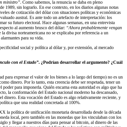
un ministro”
. Como sabemos, la renuncia se daba en pleno
e 1989, sin lograrlo. En ese contexto, en los diarios algunas notas
veles de cotización del dólar con situaciones políticas y económicas
aluado austral. Es ante todo un artefacto de interpretación: los
imar su futuro electoral. Hace algunas semanas, en una entrevista
respecto al aumento brusco del dólar:
“Ahora probablemente vengan
e la divisa norteamericana no se explicaba por referencia a un
 alarmantes para su vida.
ecificidad social y política al dólar y, por extensión, al mercado
ínculo con el Estado”
. ¿Podrían desarrollar el argumento? ¿Cuál
ad para expresar el valor de los bienes a lo largo del tiempo) no es un
como dinero. Por lo tanto, esta creencia debe ser respetada, tener un
el poder para imponerla. Quién encarna esta autoridad es algo que ha
efecto, la conformación del Estado nacional moderno ha descansado,
el dinero. Esta vocación del Estado es algo relativamente reciente, y
política que una realidad concretada al 100%.
X la política de unificación monetaria desarrollada desde la década
moneda local, pero también en las monedas que los vinculaban con los
lo y llegar a nuestros días para pensar al bitcoin, al dinero de las