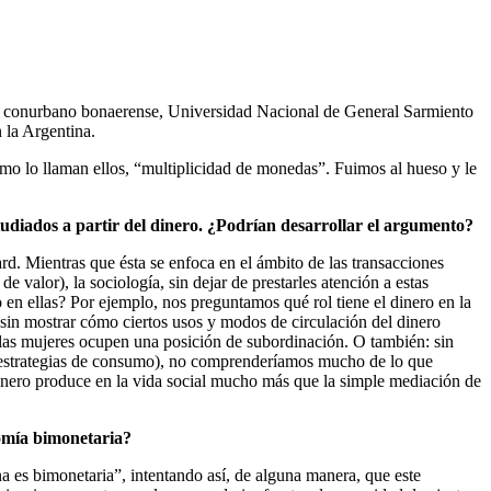
el conurbano bonaerense, Universidad Nacional de General Sarmiento
 la Argentina.
omo lo llaman ellos, “multiplicidad de monedas”. Fuimos al hueso y le
studiados a partir del dinero. ¿Podrían desarrollar el argumento?
rd. Mientras que ésta se enfoca en el ámbito de las transacciones
 valor), la sociología, sin dejar de prestarles atención a estas
o en ellas? Por ejemplo, nos preguntamos qué rol tiene el dinero en la
 sin mostrar cómo ciertos usos y modos de circulación del dinero
 las mujeres ocupen una posición de subordinación. O también: sin
tas estrategias de consumo), no comprenderíamos mucho de lo que
 dinero produce en la vida social mucho más que la simple mediación de
nomía bimonetaria?
 es bimonetaria”, intentando así, de alguna manera, que este