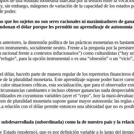
jemplos de una realidad monetaria marcada por la tensión entre la vocaci
, sin embargo, márgenes de variación de la capacidad de los estados pa
de poder.
que los sujetos no son seres racionales ni maximizadores de gananc
andonan el dólar porque les permitió un aprendizaje de autonomía y
eriores, la dimensión política de las prácticas monetarias es bastante
 instrumento, socialmente neutro. Frente a la pregunta por la persistent
 racional frente a contextos inflacionarios”) como culturalistas (“hay 
efugio”, para la opción instrumental o es una “obsesión” o un “vicio”, 
el dólar, hacerlo parte de manera regular de los repertorios financiero
e de la pluralidad monetaria. Este aprendizaje supone poder hacer cuent
alor situaciones críticas, esta socialización, que para el observador ex
circunstancias cambiantes e incluso obtener ganancias nada despreciable
tilizados en coyunturas variables (ayer el “cepo”, hoy la maxi-devalua
xto de pluralidad monetaria supone ganar mayor autonomía: las reglas 
La relación con el dólar permite entonces una ubicuidad que no es posibl
 subdesarrollada (subordinada) como la de nuestro país y la relaci
y Estado (moderno), que es por definición variable a lo largo del tiempo