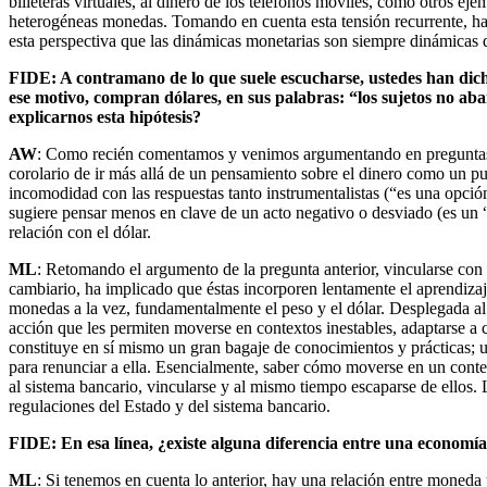
billeteras virtuales, al dinero de los teléfonos móviles, como otros e
heterogéneas monedas. Tomando en cuenta esta tensión recurrente, hay
esta perspectiva que las dinámicas monetarias son siempre dinámicas 
FIDE: A contramano de lo que suele escucharse, ustedes han dicho 
ese motivo, compran dólares, en sus palabras: “los sujetos no ab
explicarnos esta hipótesis?
AW
: Como recién comentamos y venimos argumentando en preguntas ant
corolario de ir más allá de un pensamiento sobre el dinero como un puro
incomodidad con las respuestas tanto instrumentalistas (“es una opción
sugiere pensar menos en clave de un acto negativo o desviado (es un “r
relación con el dólar.
ML
: Retomando el argumento de la pregunta anterior, vincularse con 
cambiario, ha implicado que éstas incorporen lentamente el aprendizaj
monedas a la vez, fundamentalmente el peso y el dólar. Desplegada al c
acción que les permiten moverse en contextos inestables, adaptarse a 
constituye en sí mismo un gran bagaje de conocimientos y prácticas; u
para renunciar a ella. Esencialmente, saber cómo moverse en un conte
al sistema bancario, vincularse y al mismo tiempo escaparse de ellos. 
regulaciones del Estado y del sistema bancario.
FIDE: En esa línea, ¿existe alguna diferencia entre una economía
ML
: Si tenemos en cuenta lo anterior, hay una relación entre moneda 