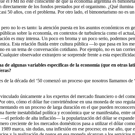
 el FMI no esté consciente de que la economía argentina es bimonetaria
ían directamente de los fondos prestados por el organismo. ¿Qué ilumina
casi 50 años, con el problema. Por otro lado, el bimonetarismo no es un
 pero no lo es tanto: la atención puesta en los asuntos económicos en gen
nes públicas sobre la economía, en contextos de turbulencia como el actu
 inflación es muy intensa. Un poco en broma y un poco serio, podemos p
ómica. Esta relación fluida entre cultura pública —lo que pasa en los 
mo en un tema de conversación cotidiano. Por ejemplo, no es tan corrie
. Cualquier observador extranjero se sorprende frente a esta especificida
a de algunas variables específicas de la economía (que en otras lat
feras?
inales de la década del ‘50 comenzó un proceso que nosotros llamamos de
 vinculado únicamente a los expertos del mercado financiero o del comer
 Por otro, cómo el dólar fue convirtiéndose en una moneda de uso regular
entando en un proceso de larga duración en el que pueden reconocerse d
una fuerte inestabilidad política y económica que se manifestaba, entre 
—el período de alta inflación— la popularización del dólar se expande 
número creciente de los mercados domésticos pasa a utilizar el dólar co
 1989 marca, sin dudas, una inflexión en ese proceso; en ese año, que es
ecios y la realización de pagos en esa moneda alcanzan a los servicios má