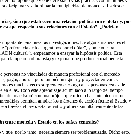
ón del monopolio que viene del Estado y las prácticas con múltiples y
ra disciplinar y subordinar la multiplicidad de monedas. Es desde
ias, sino que establecen una relación política con el dólar y, por
 escape respecto a sus relaciones con el Estado”. ¿Podrían
 importante para nuestras investigaciones. De alguna manera, es el
e “preferencia de los argentinos por el dólar”, y ante nuestra
un ADN cultural”), empezamos a ensayar la hipótesis política. Esta
para la opción culturalista) y explorar qué produce socialmente la
s de personas no vinculadas de manera profesional con el mercado
as, pagar, ahorrar, pero también imaginar y proyectar en varias
terno es muchas veces sorprendente, otorga a las personas reglas de
s en ellas. Todo este aprendizaje acumulado a lo largo del tiempo
ción del macrismo) son una brújula que orienta bastante bien como
aprendidas permiten ampliar los márgenes de acción frente al Estado y
e a través del peso: estar adentro y afuera simultáneamente de las
ón entre moneda y Estado en los países centrales?
 y que, por lo tanto, necesita siempre ser problematizada. Dicho esto,