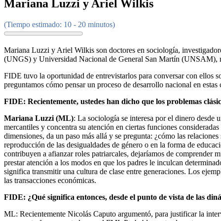
Mariana Luzzi y Ariel Wilkis
(Tiempo estimado: 10 - 20 minutos)
Mariana Luzzi y Ariel Wilkis son doctores en sociología, investiga
(UNGS) y Universidad Nacional de General San Martín (UNSAM), respec
FIDE tuvo la oportunidad de entrevistarlos para conversar con ellos s
preguntamos cómo pensar un proceso de desarrollo nacional en estas 
FIDE: Recientemente, ustedes han dicho que los problemas clásicos
Mariana Luzzi (ML)
: La sociología se interesa por el dinero desde
mercantiles y concentra su atención en ciertas funciones consideradas b
dimensiones, da un paso más allá y se pregunta: ¿cómo las relaciones s
reproducción de las desigualdades de género o en la forma de educació
contribuyen a afianzar roles patriarcales, dejaríamos de comprender 
prestar atención a los modos en que los padres le inculcan determinad
significa transmitir una cultura de clase entre generaciones. Los eje
las transacciones económicas.
FIDE: ¿Qué significa entonces, desde el punto de vista de las di
ML: Recientemente Nicolás Caputo argumentó, para justificar la inte