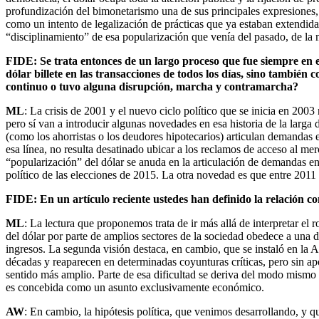
profundización del bimonetarismo una de sus principales expresiones
como un intento de legalización de prácticas que ya estaban extendidas
“disciplinamiento” de esa popularización que venía del pasado, de la
FIDE: Se trata entonces de un largo proceso que fue siempre en el
dólar billete en las transacciones de todos los días, sino tambié
continuo o tuvo alguna disrupción, marcha y contramarcha?
ML
: La crisis de 2001 y el nuevo ciclo político que se inicia en 2003
pero sí van a introducir algunas novedades en esa historia de la larg
(como los ahorristas o los deudores hipotecarios) articulan demandas 
esa línea, no resulta desatinado ubicar a los reclamos de acceso al 
“popularización” del dólar se anuda en la articulación de demandas en
político de las elecciones de 2015. La otra novedad es que entre 2011 
FIDE: En un artículo reciente ustedes han definido la relación con
ML
: La lectura que proponemos trata de ir más allá de interpretar el r
del dólar por parte de amplios sectores de la sociedad obedece a una d
ingresos. La segunda visión destaca, en cambio, que se instaló en la A
décadas y reaparecen en determinadas coyunturas críticas, pero sin apo
sentido más amplio. Parte de esa dificultad se deriva del modo mismo e
es concebida como un asunto exclusivamente económico.
AW
: En cambio, la hipótesis política, que venimos desarrollando, y q