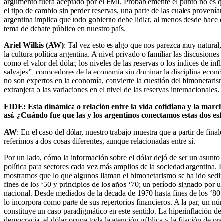
argumento fuera aceptado por el FMI. Probablemente el punto no es que
el tipo de cambio sin perder reservas, una parte de las cuales proven
argentina implica que todo gobierno debe lidiar, al menos desde hace 
tema de debate público en nuestro país.
Ariel Wilkis (AW)
: Tal vez esto es algo que nos parezca muy natural,
la cultura política argentina. A nivel privado o familiar las discusio
como el valor del dólar, los niveles de las reservas o los índices de
salvajes”, conocedores de la economía sin dominar la disciplina econ
no son expertos en la economía, convierte la cuestión del bimonetaris
extranjera o las variaciones en el nivel de las reservas internacionales
FIDE: Esta dinámica o relación entre la vida cotidiana y la march
así. ¿Cuándo fue que las y los argentinos conectamos estas dos es
AW
: En el caso del dólar, nuestro trabajo muestra que a partir de f
referimos a dos cosas diferentes, aunque relacionadas entre sí.
Por un lado, cómo la información sobre el dólar dejó de ser un asunto
política para sectores cada vez más amplios de la sociedad argentina.
mostramos que lo que algunos llaman el bimonetarismo se ha ido sedim
fines de los ‘50 y principios de los años ‘70; un período signado por 
nacional. Desde mediados de la década de 1970 hasta fines de los ‘80 
lo incorpora como parte de sus repertorios financieros. A la par, un 
constituye un caso paradigmático en este sentido. La hiperinflación de
democracia, el dólar ocupa toda la atención pública y la fijación de pr