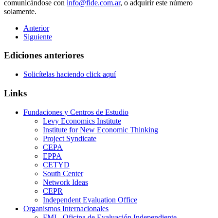
comunicándose con
info@fide.com.ar
, o adquirir este número
solamente.
Anterior
Siguiente
Ediciones anteriores
Solicítelas haciendo click aquí
Links
Fundaciones y Centros de Estudio
Levy Economics Institute
Institute for New Economic Thinking
Project Syndicate
CEPA
EPPA
CETYD
South Center
Network Ideas
CEPR
Independent Evaluation Office
Organismos Internacionales
FMI - Oficina de Evaluación Independiente