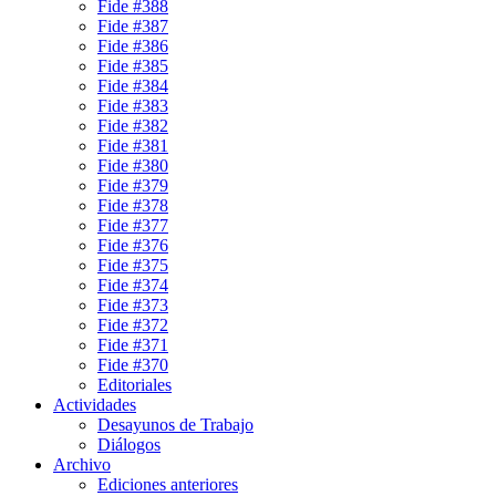
Fide #388
Fide #387
Fide #386
Fide #385
Fide #384
Fide #383
Fide #382
Fide #381
Fide #380
Fide #379
Fide #378
Fide #377
Fide #376
Fide #375
Fide #374
Fide #373
Fide #372
Fide #371
Fide #370
Editoriales
Actividades
Desayunos de Trabajo
Diálogos
Archivo
Ediciones anteriores