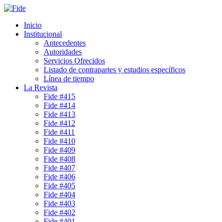
Inicio
Institucional
Antecedentes
Autoridades
Servicios Ofrecidos
Listado de contrapartes y estudios específicos
Línea de tiempo
La Revista
Fide #415
Fide #414
Fide #413
Fide #412
Fide #411
Fide #410
Fide #409
Fide #408
Fide #407
Fide #406
Fide #405
Fide #404
Fide #403
Fide #402
Fide #401