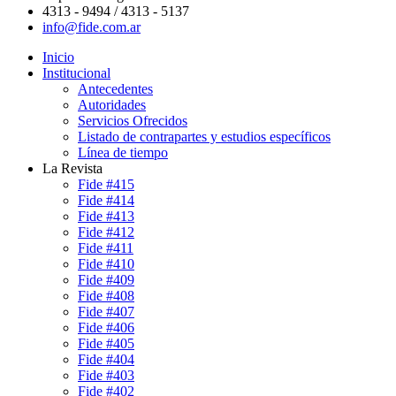
4313 - 9494 / 4313 - 5137
info@fide.com.ar
Inicio
Institucional
Antecedentes
Autoridades
Servicios Ofrecidos
Listado de contrapartes y estudios específicos
Línea de tiempo
La Revista
Fide #415
Fide #414
Fide #413
Fide #412
Fide #411
Fide #410
Fide #409
Fide #408
Fide #407
Fide #406
Fide #405
Fide #404
Fide #403
Fide #402