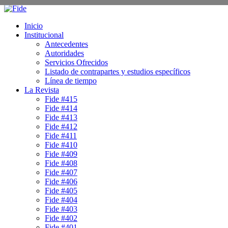
Inicio
Institucional
Antecedentes
Autoridades
Servicios Ofrecidos
Listado de contrapartes y estudios específicos
Línea de tiempo
La Revista
Fide #415
Fide #414
Fide #413
Fide #412
Fide #411
Fide #410
Fide #409
Fide #408
Fide #407
Fide #406
Fide #405
Fide #404
Fide #403
Fide #402
Fide #401