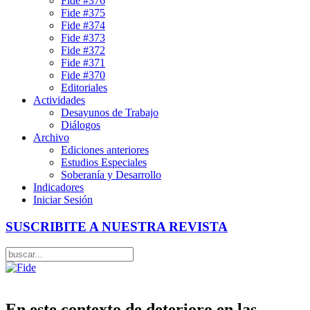
Fide #376
Fide #375
Fide #374
Fide #373
Fide #372
Fide #371
Fide #370
Editoriales
Actividades
Desayunos de Trabajo
Diálogos
Archivo
Ediciones anteriores
Estudios Especiales
Soberanía y Desarrollo
Indicadores
Iniciar Sesión
SUSCRIBITE A NUESTRA REVISTA
En este contexto de deterioro en las