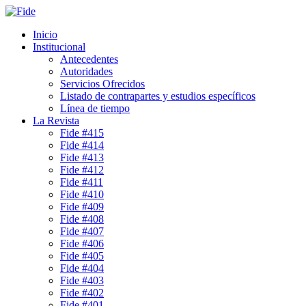
Inicio
Institucional
Antecedentes
Autoridades
Servicios Ofrecidos
Listado de contrapartes y estudios específicos
Línea de tiempo
La Revista
Fide #415
Fide #414
Fide #413
Fide #412
Fide #411
Fide #410
Fide #409
Fide #408
Fide #407
Fide #406
Fide #405
Fide #404
Fide #403
Fide #402
Fide #401