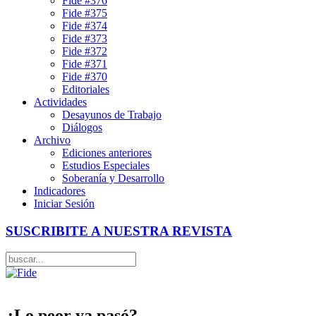
Fide #376
Fide #375
Fide #374
Fide #373
Fide #372
Fide #371
Fide #370
Editoriales
Actividades
Desayunos de Trabajo
Diálogos
Archivo
Ediciones anteriores
Estudios Especiales
Soberanía y Desarrollo
Indicadores
Iniciar Sesión
SUSCRIBITE A NUESTRA REVISTA
¿Lo peor ya pasó?