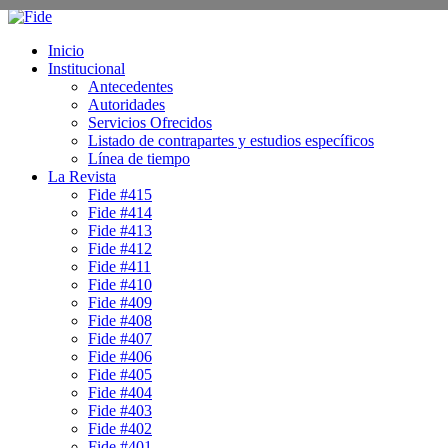
Inicio
Institucional
Antecedentes
Autoridades
Servicios Ofrecidos
Listado de contrapartes y estudios específicos
Línea de tiempo
La Revista
Fide #415
Fide #414
Fide #413
Fide #412
Fide #411
Fide #410
Fide #409
Fide #408
Fide #407
Fide #406
Fide #405
Fide #404
Fide #403
Fide #402
Fide #401