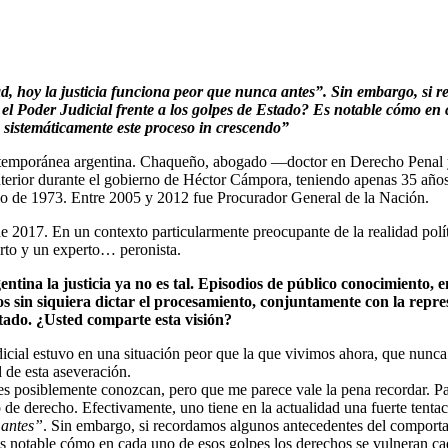
dad, hoy la justicia funciona peor que nunca antes”. Sin embargo, si
el Poder Judicial frente a los golpes de Estado? Es notable cómo en 
 sistemáticamente este proceso in crescendo”
contemporánea argentina. Chaqueño, abogado —doctor en Derecho Penal y
erior durante el gobierno de Héctor Cámpora, teniendo apenas 35 años
unio de 1973. Entre 2005 y 2012 fue Procurador General de la Nación.
e 2017. En un contexto particularmente preocupante de la realidad polít
rto y un experto… peronista.
ntina la justicia ya no es tal. Episodios de público conocimiento, 
s sin siquiera dictar el procesamiento, conjuntamente con la represi
tado. ¿Usted comparte esta visión?
udicial estuvo en una situación peor que la que vivimos ahora, que nu
d de esta aseveración.
ores posiblemente conozcan, pero que me parece vale la pena recordar. P
 de derecho. Efectivamente, uno tiene en la actualidad una fuerte tenta
 antes”
. Sin embargo, si recordamos algunos antecedentes del comportam
s notable cómo en cada uno de esos golpes los derechos se vulneran ca