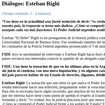
Diálogos: Esteban Righi
(Tiempo estimado: 2 - 4 minutos)
“Uno tiene en la actualidad una fuerte tentación de decir: “es ver
nuestro país, la respuesta se torna más dudosa. ¿Cómo se comportó 
usurpan cada vez más funciones. El Poder Judicial argentino avaló
Esteban “El Bebe” Righi es un protagonista de la historia política 
Universidad Nacional de Buenos Aires. Fue nombrado ministro del Int
los comisarios de la Policía Federal argentina pronunciado el 5 de j
FIDE
tuvo la oportunidad de entrevistar a Esteban Righi hacia fines d
países vecinos) nos interesaba conocer la opinión de un abogado expe
FIDE
:
Uno tiene la sensación de que en los últimos años en la Arge
sin juicio ni condena, con una mera imputación, y en algunos caso
del país parecen hablar de un Estado de derecho, digamos, debili
Esteban Righi
: La sensación que uno tiene es que nunca el Poder J
resulta interesante hacer una reflexión, preguntarme sobre la veracida
Para ello es necesario hacer algún recorrido, que muchos de los lect
que me interesa hacer tiene como punto de partida el respeto al Estado
formulan y decir: “
es verdad, hoy la justicia funciona peor que nunca
¿Cómo se comportó el Poder Judicial frente a los golpes de Estado? E