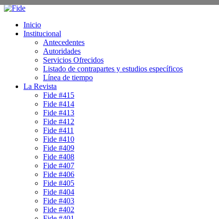
Inicio
Institucional
Antecedentes
Autoridades
Servicios Ofrecidos
Listado de contrapartes y estudios específicos
Línea de tiempo
La Revista
Fide #415
Fide #414
Fide #413
Fide #412
Fide #411
Fide #410
Fide #409
Fide #408
Fide #407
Fide #406
Fide #405
Fide #404
Fide #403
Fide #402
Fide #401