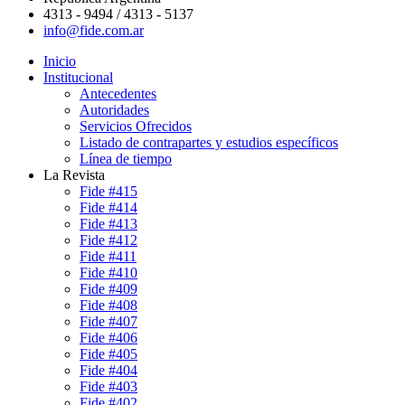
4313 - 9494 / 4313 - 5137
info@fide.com.ar
Inicio
Institucional
Antecedentes
Autoridades
Servicios Ofrecidos
Listado de contrapartes y estudios específicos
Línea de tiempo
La Revista
Fide #415
Fide #414
Fide #413
Fide #412
Fide #411
Fide #410
Fide #409
Fide #408
Fide #407
Fide #406
Fide #405
Fide #404
Fide #403
Fide #402