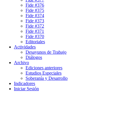
Fide #376
Fide #375
Fide #374
Fide #373
Fide #372
Fide #371
Fide #370
Editoriales
Actividades
Desayunos de Trabajo
Diálogos
Archivo
Ediciones anteriores
Estudios Especiales
Soberanía y Desarrollo
Indicadores
Iniciar Sesión