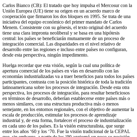
Carlos Bianco (CB): El tratado que hoy impulsa el Mercosur con la
Unión Europea (UE) tiene su origen en un acuerdo marco de
cooperación que firmaron los dos bloques en 1995. Se trata de una
iniciativa del equipo económico del primer mandato de Carlos
Menem. Consistente con su génesis, el texto original del acuerdo
tiene una clara impronta neoliberal y se basa en una hipótesis
central: los países se beneficiarán mutuamente de un proceso de
integración comercial. Las disparidades en el nivel relativo de
desarrollo entre las regiones e incluso entre países no configuran,
desde esta perspectiva, ningún impedimento.
Huelga recordar que esta visión, según la cual una política de
apertura comercial de los países en vías en desarrollo con las
economías industrializadas va a traer beneficios para todos los países
participantes, contrasta con la posición histórica de toda la tradición
latinoamericana sobre los procesos de integración. Desde esta otra
perspectiva, los procesos de integración, para resultar beneficiosos
en términos de desarrollo, deberían establecerse entre países más o
menos similares, con una estructura productiva más o menos
semejante, en los entornos regionales, con el objetivo de aumentar la
escala de producción, estimular los procesos de aprendizaje
industrial y, de esta forma, fortalecer el proceso de industrialización
en cada uno de los países. Es la visión estructuralista, que surge
entre los años ‘60 y los ‘70. Fue la visión tradicional de la CEPAL
que, sin embargo, a partir de los ‘90 aggiornó un poco su posición,