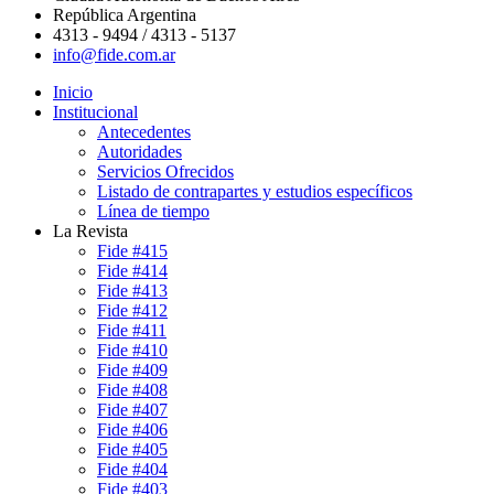
República Argentina
4313 - 9494 / 4313 - 5137
info@fide.com.ar
Inicio
Institucional
Antecedentes
Autoridades
Servicios Ofrecidos
Listado de contrapartes y estudios específicos
Línea de tiempo
La Revista
Fide #415
Fide #414
Fide #413
Fide #412
Fide #411
Fide #410
Fide #409
Fide #408
Fide #407
Fide #406
Fide #405
Fide #404
Fide #403