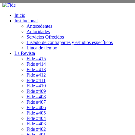
Inicio
Institucional
Antecedentes
Autoridades
Servicios Ofrecidos
Listado de contrapartes y estudios específicos
Línea de tiempo
La Revista
Fide #415
Fide #414
Fide #413
Fide #412
Fide #411
Fide #410
Fide #409
Fide #408
Fide #407
Fide #406
Fide #405
Fide #404
Fide #403
Fide #402
Fide #401