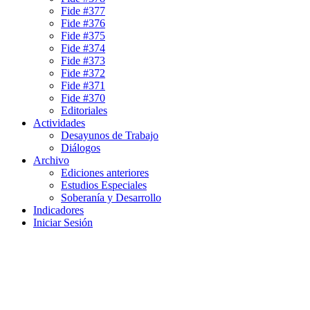
Fide #377
Fide #376
Fide #375
Fide #374
Fide #373
Fide #372
Fide #371
Fide #370
Editoriales
Actividades
Desayunos de Trabajo
Diálogos
Archivo
Ediciones anteriores
Estudios Especiales
Soberanía y Desarrollo
Indicadores
Iniciar Sesión