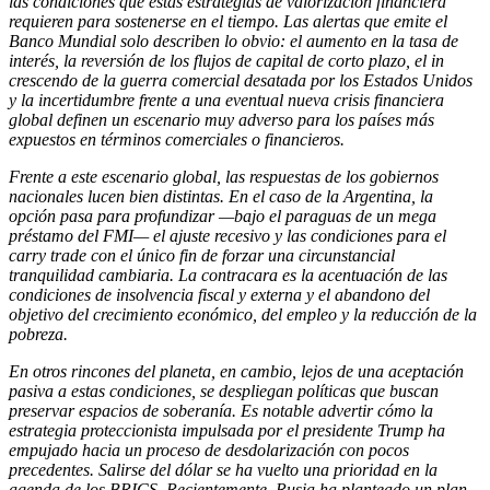
las condiciones que estas estrategias de valorización financiera
requieren para sostenerse en el tiempo. Las alertas que emite el
Banco Mundial solo describen lo obvio: el aumento en la tasa de
interés, la reversión de los flujos de capital de corto plazo, el in
crescendo de la guerra comercial desatada por los Estados Unidos
y la incertidumbre frente a una eventual nueva crisis financiera
global definen un escenario muy adverso para los países más
expuestos en términos comerciales o financieros.
Frente a este escenario global, las respuestas de los gobiernos
nacionales lucen bien distintas. En el caso de la Argentina, la
opción pasa para profundizar —bajo el paraguas de un mega
préstamo del FMI— el ajuste recesivo y las condiciones para el
carry trade con el único fin de forzar una circunstancial
tranquilidad cambiaria. La contracara es la acentuación de las
condiciones de insolvencia fiscal y externa y el abandono del
objetivo del crecimiento económico, del empleo y la reducción de la
pobreza.
En otros rincones del planeta, en cambio, lejos de una aceptación
pasiva a estas condiciones, se despliegan políticas que buscan
preservar espacios de soberanía. Es notable advertir cómo la
estrategia proteccionista impulsada por el presidente Trump ha
empujado hacia un proceso de desdolarización con pocos
precedentes. Salirse del dólar se ha vuelto una prioridad en la
agenda de los BRICS. Recientemente, Rusia ha planteado un plan