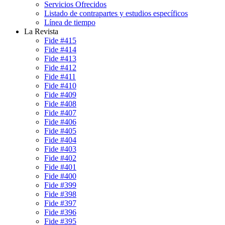
Servicios Ofrecidos
Listado de contrapartes y estudios específicos
Línea de tiempo
La Revista
Fide #415
Fide #414
Fide #413
Fide #412
Fide #411
Fide #410
Fide #409
Fide #408
Fide #407
Fide #406
Fide #405
Fide #404
Fide #403
Fide #402
Fide #401
Fide #400
Fide #399
Fide #398
Fide #397
Fide #396
Fide #395