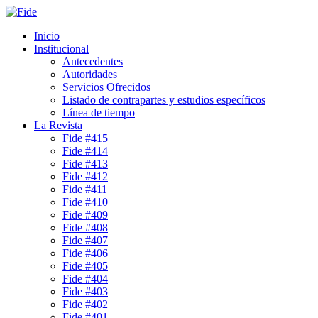
Inicio
Institucional
Antecedentes
Autoridades
Servicios Ofrecidos
Listado de contrapartes y estudios específicos
Línea de tiempo
La Revista
Fide #415
Fide #414
Fide #413
Fide #412
Fide #411
Fide #410
Fide #409
Fide #408
Fide #407
Fide #406
Fide #405
Fide #404
Fide #403
Fide #402
Fide #401