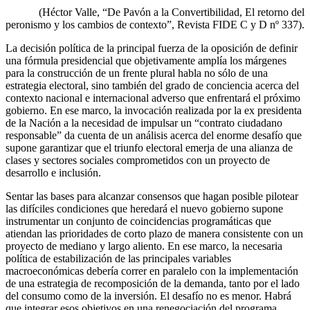
(Héctor Valle, “De Pavón a la Convertibilidad, El retorno del
peronismo y los cambios de contexto”, Revista FIDE C y D nº 337).
La decisión política de la principal fuerza de la oposición de definir
una fórmula presidencial que objetivamente amplía los márgenes
para la construcción de un frente plural habla no sólo de una
estrategia electoral, sino también del grado de conciencia acerca del
contexto nacional e internacional adverso que enfrentará el próximo
gobierno. En ese marco, la invocación realizada por la ex presidenta
de la Nación a la necesidad de impulsar un “contrato ciudadano
responsable” da cuenta de un análisis acerca del enorme desafío que
supone garantizar que el triunfo electoral emerja de una alianza de
clases y sectores sociales comprometidos con un proyecto de
desarrollo e inclusión.
Sentar las bases para alcanzar consensos que hagan posible pilotear
las difíciles condiciones que heredará el nuevo gobierno supone
instrumentar un conjunto de coincidencias programáticas que
atiendan las prioridades de corto plazo de manera consistente con un
proyecto de mediano y largo aliento. En ese marco, la necesaria
política de estabilización de las principales variables
macroeconómicas debería correr en paralelo con la implementación
de una estrategia de recomposición de la demanda, tanto por el lado
del consumo como de la inversión. El desafío no es menor. Habrá
que integrar esos objetivos en una renegociación del programa