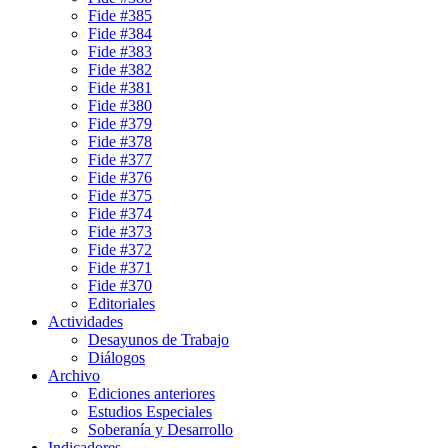
Fide #385
Fide #384
Fide #383
Fide #382
Fide #381
Fide #380
Fide #379
Fide #378
Fide #377
Fide #376
Fide #375
Fide #374
Fide #373
Fide #372
Fide #371
Fide #370
Editoriales
Actividades
Desayunos de Trabajo
Diálogos
Archivo
Ediciones anteriores
Estudios Especiales
Soberanía y Desarrollo
Indicadores