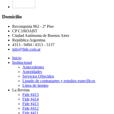
Domicilio
Reconquista 962 - 2º Piso
CP C1003ABT
Ciudad Autónoma de Buenos Aires
República Argentina
4313 - 9494 / 4313 - 5137
info@fide.com.ar
Inicio
Institucional
Antecedentes
Autoridades
Servicios Ofrecidos
Listado de contrapartes y estudios específicos
Línea de tiempo
La Revista
Fide #415
Fide #414
Fide #413
Fide #412
Fide #411