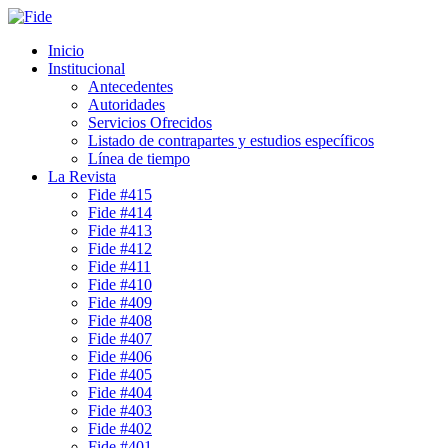
Inicio
Institucional
Antecedentes
Autoridades
Servicios Ofrecidos
Listado de contrapartes y estudios específicos
Línea de tiempo
La Revista
Fide #415
Fide #414
Fide #413
Fide #412
Fide #411
Fide #410
Fide #409
Fide #408
Fide #407
Fide #406
Fide #405
Fide #404
Fide #403
Fide #402
Fide #401