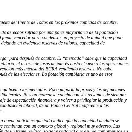
vuelta del Frente de Todos en los próximos comicios de octubre.
da de derechos sufrida por una parte mayoritaria de la población
 el frente vencedor para condensar un proyecto de unidad que pudo
, dejando en evidencia reservas de valores, capacidad de
stergar para después de octubre. El “mercado” sabe que la capacidad
aria, el resorte de tasas de interés hasta el cielo o las operaciones
ntervención más intensa del BCRA vendiendo reservas. No cabe
spués de las elecciones. La flotación cambiaria es uno de esos
anquilicen a los mercados. Poco importa la praxis y las definiciones
ultilaterales. Buscan marcar la cancha con sus reclamos de siempre
 de especulación financiera y volver a privilegiar la producción y
ibilización laboral, de un Banco Central indiferente a las
s.
La buena noticia es que todo indica que la capacidad de daño se
o se combinan con un contexto global y regional muy adverso. Las
n de un frente político, social y sectorial que asuma compromisos en