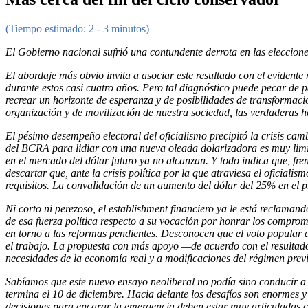
(Tiempo estimado: 2 - 3 minutos)
El Gobierno nacional sufrió una contundente derrota en las eleccione
El abordaje más obvio invita a asociar este resultado con el evidente 
durante estos casi cuatro años. Pero tal diagnóstico puede pecar de 
recrear un horizonte de esperanza y de posibilidades de transformaci
organización y de movilización de nuestra sociedad, las verdaderas h
El pésimo desempeño electoral del oficialismo precipitó la crisis c
del BCRA para lidiar con una nueva oleada dolarizadora es muy limitad
en el mercado del dólar futuro ya no alcanzan. Y todo indica que, fr
descartar que, ante la crisis política por la que atraviesa el oficial
requisitos. La convalidación de un aumento del dólar del 25% en el p
Ni corto ni perezoso, el establishment financiero ya le está reclaman
de esa fuerza política respecto a su vocación por honrar los compro
en torno a las reformas pendientes. Desconocen que el voto popular 
el trabajo. La propuesta con más apoyo —de acuerdo con el resultado 
necesidades de la economía real y a modificaciones del régimen previ
Sabíamos que este nuevo ensayo neoliberal no podía sino conducir a u
termina el 10 de diciembre. Hacia delante los desafíos son enormes y
decisiones para encarar la emergencia deben estar muy articuladas co