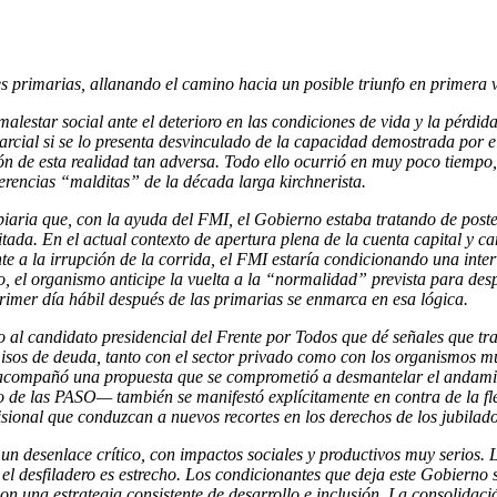
s primarias, allanando el camino hacia un posible triunfo en primera 
malestar social ante el deterioro en las condiciones de vida y la pérdi
parcial si se lo presenta desvinculado de la capacidad demostrada por
ón de esta realidad tan adversa. Todo ello ocurrió en muy poco tiempo
erencias “malditas” de la década larga kirchnerista.
ambiaria que, con la ayuda del FMI, el Gobierno estaba tratando de po
a. En el actual contexto de apertura plena de la cuenta capital y cambi
ente a la irrupción de la corrida, el FMI estaría condicionando una i
ismo, el organismo anticipe la vuelta a la “normalidad” prevista para de
rimer día hábil después de las primarias se enmarca en esa lógica.
do al candidato presidencial del Frente por Todos que dé señales que tr
misos de deuda, tanto con el sector privado como con los organismos m
acompañó una propuesta que se comprometió a desmantelar el andamiaje
de las PASO— también se manifestó explícitamente en contra de la flex
sional que conduzcan a nuevos recortes en los derechos de los jubilado
n desenlace crítico, con impactos sociales y productivos muy serios. 
 el desfiladero es estrecho. Los condicionantes que deja este Gobiern
n una estrategia consistente de desarrollo e inclusión. La consolidació