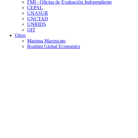
FMI - Oficina de Evaluación Independiente
CEPAL
UNASUR
UNCTAD
UNRIDS
OIT
Otros
Mariana Mazzucato
Roubini Global Economics