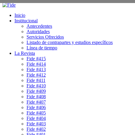
Inicio
Institucional
Antecedentes
Autoridades
Servicios Ofrecidos
Listado de contrapartes y estudios específicos
Línea de tiempo
La Revista
Fide #415
Fide #414
Fide #413
Fide #412
Fide #411
Fide #410
Fide #409
Fide #408
Fide #407
Fide #406
Fide #405
Fide #404
Fide #403
Fide #402
Fide #401