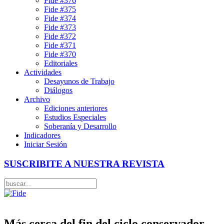
Fide #376
Fide #375
Fide #374
Fide #373
Fide #372
Fide #371
Fide #370
Editoriales
Actividades
Desayunos de Trabajo
Diálogos
Archivo
Ediciones anteriores
Estudios Especiales
Soberanía y Desarrollo
Indicadores
Iniciar Sesión
SUSCRIBITE A NUESTRA REVISTA
Más cerca del fin del ciclo conservador