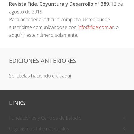
Revista Fide, Coyuntura y Desarrollo nº 389
, 12 de
agosto de 2019.
Para acceder al artículo completo, Usted puede
suscribirse comunicándose con
info@fide.com.ar
, o
adquirir este número solamente.
EDICIONES ANTERIORES
Solicítelas haciendo click aquí
LINKS
Fundaciones y Centros de Estudio
Organismos Internacionales