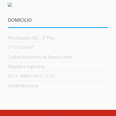
DOMICILIO
Reconquista 962 - 2º Piso
CP C1003ABT
Ciudad Autónoma de Buenos Aires
República Argentina
4313 - 9494 / 4313 - 5137
info@fide.com.ar