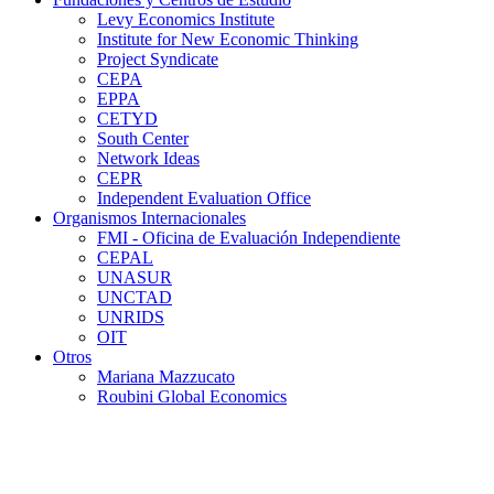
Levy Economics Institute
Institute for New Economic Thinking
Project Syndicate
CEPA
EPPA
CETYD
South Center
Network Ideas
CEPR
Independent Evaluation Office
Organismos Internacionales
FMI - Oficina de Evaluación Independiente
CEPAL
UNASUR
UNCTAD
UNRIDS
OIT
Otros
Mariana Mazzucato
Roubini Global Economics