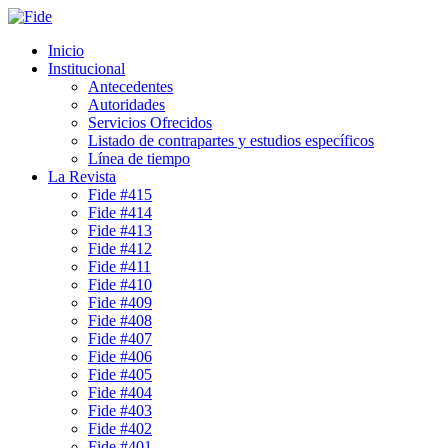
Inicio
Institucional
Antecedentes
Autoridades
Servicios Ofrecidos
Listado de contrapartes y estudios específicos
Línea de tiempo
La Revista
Fide #415
Fide #414
Fide #413
Fide #412
Fide #411
Fide #410
Fide #409
Fide #408
Fide #407
Fide #406
Fide #405
Fide #404
Fide #403
Fide #402
Fide #401