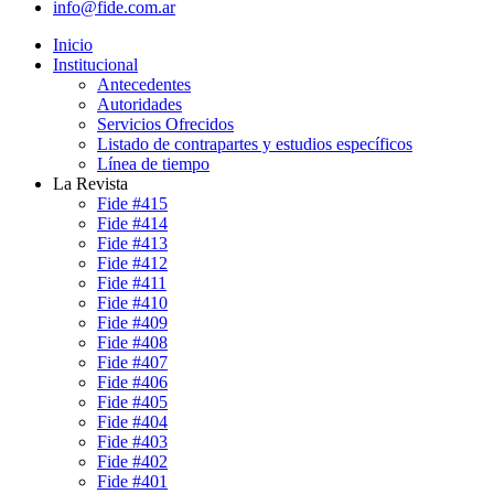
info@fide.com.ar
Inicio
Institucional
Antecedentes
Autoridades
Servicios Ofrecidos
Listado de contrapartes y estudios específicos
Línea de tiempo
La Revista
Fide #415
Fide #414
Fide #413
Fide #412
Fide #411
Fide #410
Fide #409
Fide #408
Fide #407
Fide #406
Fide #405
Fide #404
Fide #403
Fide #402
Fide #401