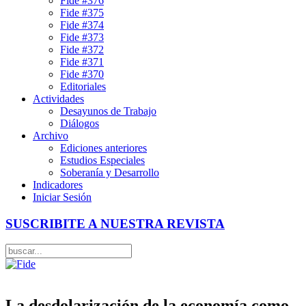
Fide #376
Fide #375
Fide #374
Fide #373
Fide #372
Fide #371
Fide #370
Editoriales
Actividades
Desayunos de Trabajo
Diálogos
Archivo
Ediciones anteriores
Estudios Especiales
Soberanía y Desarrollo
Indicadores
Iniciar Sesión
SUSCRIBITE A NUESTRA REVISTA
La desdolarización de la economía como