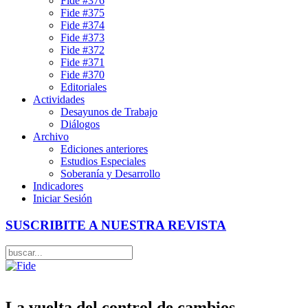
Fide #376
Fide #375
Fide #374
Fide #373
Fide #372
Fide #371
Fide #370
Editoriales
Actividades
Desayunos de Trabajo
Diálogos
Archivo
Ediciones anteriores
Estudios Especiales
Soberanía y Desarrollo
Indicadores
Iniciar Sesión
SUSCRIBITE A NUESTRA REVISTA
La vuelta del control de cambios