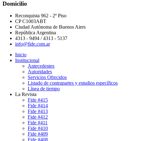
Domicilio
Reconquista 962 - 2º Piso
CP C1003ABT
Ciudad Autónoma de Buenos Aires
República Argentina
4313 - 9494 / 4313 - 5137
info@fide.com.ar
Inicio
Institucional
Antecedentes
Autoridades
Servicios Ofrecidos
Listado de contrapartes y estudios específicos
Línea de tiempo
La Revista
Fide #415
Fide #414
Fide #413
Fide #412
Fide #411
Fide #410
Fide #409
Fide #408