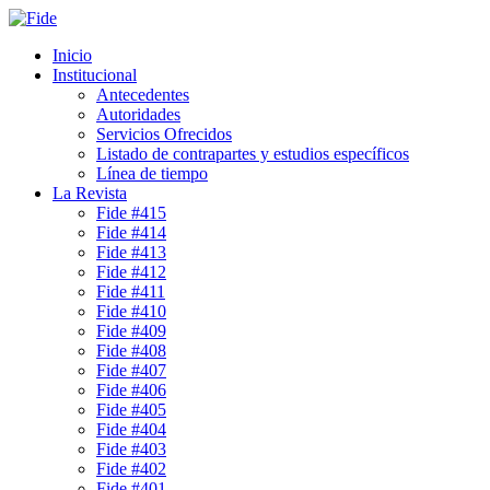
Inicio
Institucional
Antecedentes
Autoridades
Servicios Ofrecidos
Listado de contrapartes y estudios específicos
Línea de tiempo
La Revista
Fide #415
Fide #414
Fide #413
Fide #412
Fide #411
Fide #410
Fide #409
Fide #408
Fide #407
Fide #406
Fide #405
Fide #404
Fide #403
Fide #402
Fide #401