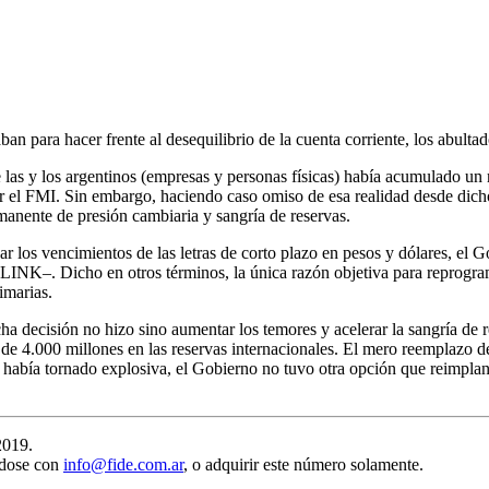
 para hacer frente al desequilibrio de la cuenta corriente, los abultado
e las y los argentinos (empresas y personas físicas) había acumulado un 
r el FMI. Sin embargo, haciendo caso omiso de esa realidad desde dicho
rmanente de presión cambiaria y sangría de reservas.
ar los vencimientos de las letras de corto plazo en pesos y dólares, el 
K–. Dicho en otros términos, la única razón objetiva para reprograma
imarias.
cha decisión no hizo sino aumentar los temores y acelerar la sangría de
de 4.000 millones en las reservas internacionales. El mero reemplazo de
e había tornado explosiva, el Gobierno no tuvo otra opción que reimplant
2019.
ndose con
info@fide.com.ar
, o adquirir este número solamente.