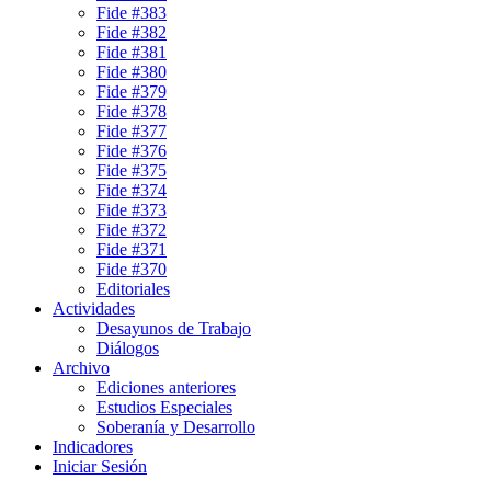
Fide #383
Fide #382
Fide #381
Fide #380
Fide #379
Fide #378
Fide #377
Fide #376
Fide #375
Fide #374
Fide #373
Fide #372
Fide #371
Fide #370
Editoriales
Actividades
Desayunos de Trabajo
Diálogos
Archivo
Ediciones anteriores
Estudios Especiales
Soberanía y Desarrollo
Indicadores
Iniciar Sesión