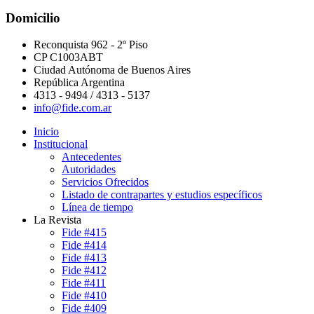
Domicilio
Reconquista 962 - 2º Piso
CP C1003ABT
Ciudad Autónoma de Buenos Aires
República Argentina
4313 - 9494 / 4313 - 5137
info@fide.com.ar
Inicio
Institucional
Antecedentes
Autoridades
Servicios Ofrecidos
Listado de contrapartes y estudios específicos
Línea de tiempo
La Revista
Fide #415
Fide #414
Fide #413
Fide #412
Fide #411
Fide #410
Fide #409