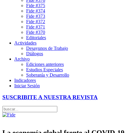
Fide #376
Fide #375
Fide #374
Fide #373
Fide #372
Fide #371
Fide #370
Editoriales
Actividades
Desayunos de Trabajo
Diálogos
Archivo
Ediciones anteriores
Estudios Especiales
Soberanía y Desarrollo
Indicadores
Iniciar Sesión
SUSCRIBITE A NUESTRA REVISTA
La economía global frente al COVID-19