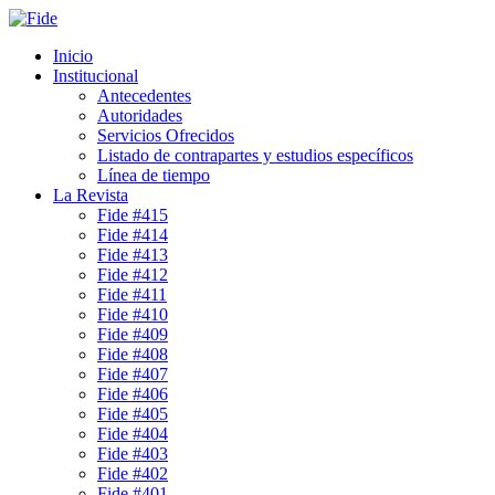
Inicio
Institucional
Antecedentes
Autoridades
Servicios Ofrecidos
Listado de contrapartes y estudios específicos
Línea de tiempo
La Revista
Fide #415
Fide #414
Fide #413
Fide #412
Fide #411
Fide #410
Fide #409
Fide #408
Fide #407
Fide #406
Fide #405
Fide #404
Fide #403
Fide #402
Fide #401