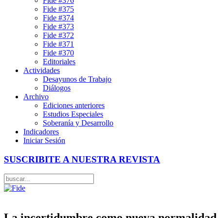
Fide #376
Fide #375
Fide #374
Fide #373
Fide #372
Fide #371
Fide #370
Editoriales
Actividades
Desayunos de Trabajo
Diálogos
Archivo
Ediciones anteriores
Estudios Especiales
Soberanía y Desarrollo
Indicadores
Iniciar Sesión
SUSCRIBITE A NUESTRA REVISTA
La incertidumbre como nueva normalidad