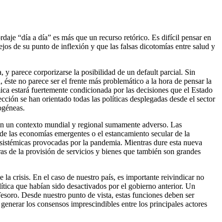
daje “día a día” es más que un recurso retórico. Es difícil pensar en
lejos de su punto de inflexión y que las falsas dicotomías entre salud y
 y parece corporizarse la posibilidad de un default parcial. Sin
, éste no parece ser el frente más problemático a la hora de pensar la
ca estará fuertemente condicionada por las decisiones que el Estado
ección se han orientado todas las políticas desplegadas desde el sector
ogéneas.
a en un contexto mundial y regional sumamente adverso. Las
a de las economías emergentes o el estancamiento secular de la
 sistémicas provocadas por la pandemia. Mientras dure esta nueva
s de la provisión de servicios y bienes que también son grandes
 la crisis. En el caso de nuestro país, es importante reivindicar no
lítica que habían sido desactivados por el gobierno anterior. Un
soro. Desde nuestro punto de vista, estas funciones deben ser
enerar los consensos imprescindibles entre los principales actores