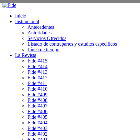
Inicio
Institucional
Antecedentes
Autoridades
Servicios Ofrecidos
Listado de contrapartes y estudios específicos
Línea de tiempo
La Revista
Fide #415
Fide #414
Fide #413
Fide #412
Fide #411
Fide #410
Fide #409
Fide #408
Fide #407
Fide #406
Fide #405
Fide #404
Fide #403
Fide #402
Fide #401