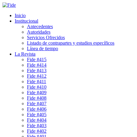
Inicio
Institucional
Antecedentes
Autoridades
Servicios Ofrecidos
Listado de contrapartes y estudios específicos
Línea de tiempo
La Revista
Fide #415
Fide #414
Fide #413
Fide #412
Fide #411
Fide #410
Fide #409
Fide #408
Fide #407
Fide #406
Fide #405
Fide #404
Fide #403
Fide #402
Fide #401