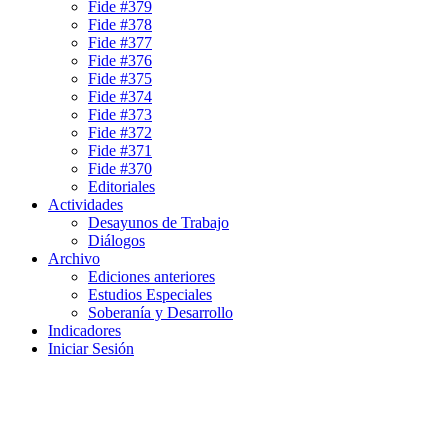
Fide #379
Fide #378
Fide #377
Fide #376
Fide #375
Fide #374
Fide #373
Fide #372
Fide #371
Fide #370
Editoriales
Actividades
Desayunos de Trabajo
Diálogos
Archivo
Ediciones anteriores
Estudios Especiales
Soberanía y Desarrollo
Indicadores
Iniciar Sesión