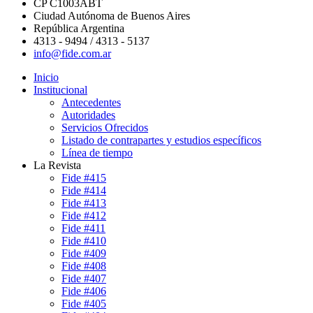
CP C1003ABT
Ciudad Autónoma de Buenos Aires
República Argentina
4313 - 9494 / 4313 - 5137
info@fide.com.ar
Inicio
Institucional
Antecedentes
Autoridades
Servicios Ofrecidos
Listado de contrapartes y estudios específicos
Línea de tiempo
La Revista
Fide #415
Fide #414
Fide #413
Fide #412
Fide #411
Fide #410
Fide #409
Fide #408
Fide #407
Fide #406
Fide #405