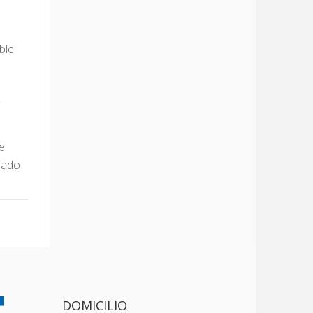
ble
s
de
ciado
DOMICILIO