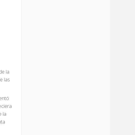
de la
e las
mentó
eciera
 la
nta