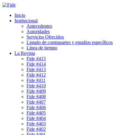
Inicio
Institucional
Antecedentes
Autoridades
Servicios Ofrecidos
Listado de contrapartes y estudios específicos
Línea de tiempo
La Revista
Fide #415
Fide #414
Fide #413
Fide #412
Fide #411
Fide #410
Fide #409
Fide #408
Fide #407
Fide #406
Fide #405
Fide #404
Fide #403
Fide #402
Fide #401