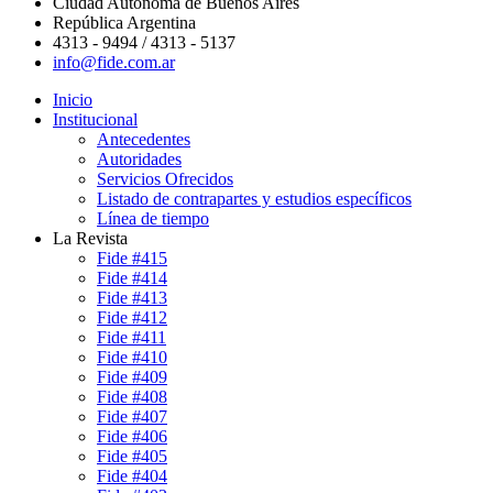
Ciudad Autónoma de Buenos Aires
República Argentina
4313 - 9494 / 4313 - 5137
info@fide.com.ar
Inicio
Institucional
Antecedentes
Autoridades
Servicios Ofrecidos
Listado de contrapartes y estudios específicos
Línea de tiempo
La Revista
Fide #415
Fide #414
Fide #413
Fide #412
Fide #411
Fide #410
Fide #409
Fide #408
Fide #407
Fide #406
Fide #405
Fide #404