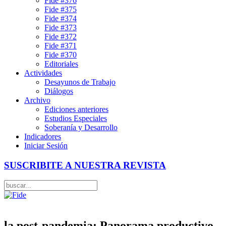
Fide #376
Fide #375
Fide #374
Fide #373
Fide #372
Fide #371
Fide #370
Editoriales
Actividades
Desayunos de Trabajo
Diálogos
Archivo
Ediciones anteriores
Estudios Especiales
Soberanía y Desarrollo
Indicadores
Iniciar Sesión
SUSCRIBITE A NUESTRA REVISTA
la post-pandemia: Panorama productivo