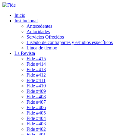
Inicio
Institucional
Antecedentes
Autoridades
Servicios Ofrecidos
Listado de contrapartes y estudios específicos
Línea de tiempo
La Revista
Fide #415
Fide #414
Fide #413
Fide #412
Fide #411
Fide #410
Fide #409
Fide #408
Fide #407
Fide #406
Fide #405
Fide #404
Fide #403
Fide #402
Fide #401