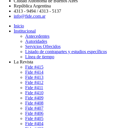
Ciudad Autónoma de Buenos Aires
República Argentina
4313 - 9494 / 4313 - 5137
info@fide.com.ar
Inicio
Institucional
Antecedentes
Autoridades
Servicios Ofrecidos
Listado de contrapartes y estudios específicos
Línea de tiempo
La Revista
Fide #415
Fide #414
Fide #413
Fide #412
Fide #411
Fide #410
Fide #409
Fide #408
Fide #407
Fide #406
Fide #405
Fide #404