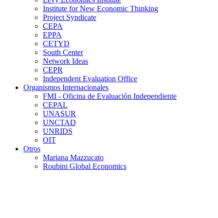
Institute for New Economic Thinking
Project Syndicate
CEPA
EPPA
CETYD
South Center
Network Ideas
CEPR
Independent Evaluation Office
Organismos Internacionales
FMI - Oficina de Evaluación Independiente
CEPAL
UNASUR
UNCTAD
UNRIDS
OIT
Otros
Mariana Mazzucato
Roubini Global Economics