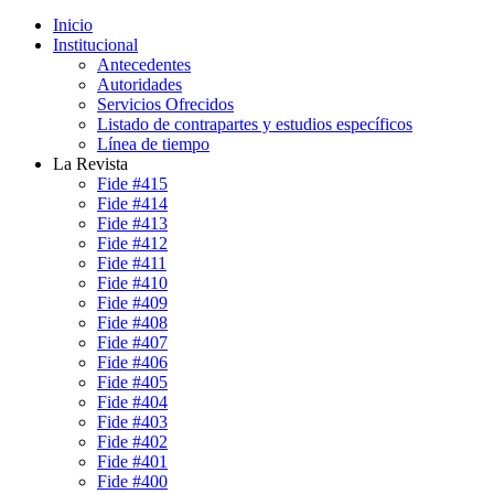
Inicio
Institucional
Antecedentes
Autoridades
Servicios Ofrecidos
Listado de contrapartes y estudios específicos
Línea de tiempo
La Revista
Fide #415
Fide #414
Fide #413
Fide #412
Fide #411
Fide #410
Fide #409
Fide #408
Fide #407
Fide #406
Fide #405
Fide #404
Fide #403
Fide #402
Fide #401
Fide #400