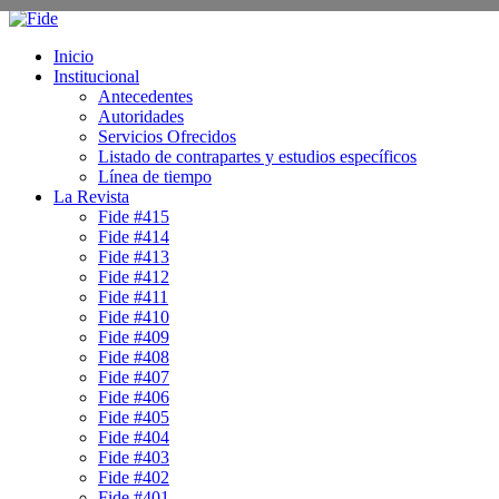
Inicio
Institucional
Antecedentes
Autoridades
Servicios Ofrecidos
Listado de contrapartes y estudios específicos
Línea de tiempo
La Revista
Fide #415
Fide #414
Fide #413
Fide #412
Fide #411
Fide #410
Fide #409
Fide #408
Fide #407
Fide #406
Fide #405
Fide #404
Fide #403
Fide #402
Fide #401