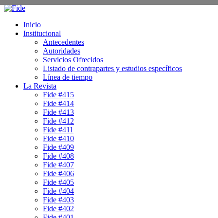
Inicio
Institucional
Antecedentes
Autoridades
Servicios Ofrecidos
Listado de contrapartes y estudios específicos
Línea de tiempo
La Revista
Fide #415
Fide #414
Fide #413
Fide #412
Fide #411
Fide #410
Fide #409
Fide #408
Fide #407
Fide #406
Fide #405
Fide #404
Fide #403
Fide #402
Fide #401