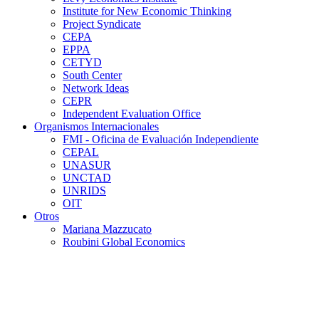
Institute for New Economic Thinking
Project Syndicate
CEPA
EPPA
CETYD
South Center
Network Ideas
CEPR
Independent Evaluation Office
Organismos Internacionales
FMI - Oficina de Evaluación Independiente
CEPAL
UNASUR
UNCTAD
UNRIDS
OIT
Otros
Mariana Mazzucato
Roubini Global Economics