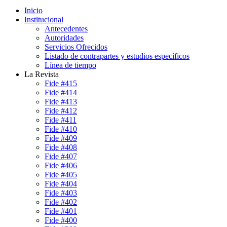
Inicio
Institucional
Antecedentes
Autoridades
Servicios Ofrecidos
Listado de contrapartes y estudios específicos
Línea de tiempo
La Revista
Fide #415
Fide #414
Fide #413
Fide #412
Fide #411
Fide #410
Fide #409
Fide #408
Fide #407
Fide #406
Fide #405
Fide #404
Fide #403
Fide #402
Fide #401
Fide #400