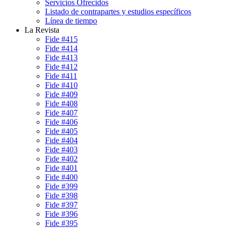
Servicios Ofrecidos
Listado de contrapartes y estudios específicos
Línea de tiempo
La Revista
Fide #415
Fide #414
Fide #413
Fide #412
Fide #411
Fide #410
Fide #409
Fide #408
Fide #407
Fide #406
Fide #405
Fide #404
Fide #403
Fide #402
Fide #401
Fide #400
Fide #399
Fide #398
Fide #397
Fide #396
Fide #395