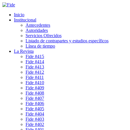
Inicio
Institucional
Antecedentes
Autoridades
Servicios Ofrecidos
Listado de contrapartes y estudios específicos
Línea de tiempo
La Revista
Fide #415
Fide #414
Fide #413
Fide #412
Fide #411
Fide #410
Fide #409
Fide #408
Fide #407
Fide #406
Fide #405
Fide #404
Fide #403
Fide #402
Fide #401