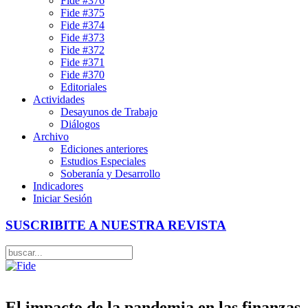
Fide #376
Fide #375
Fide #374
Fide #373
Fide #372
Fide #371
Fide #370
Editoriales
Actividades
Desayunos de Trabajo
Diálogos
Archivo
Ediciones anteriores
Estudios Especiales
Soberanía y Desarrollo
Indicadores
Iniciar Sesión
SUSCRIBITE A NUESTRA REVISTA
El impacto de la pandemia en las finanzas