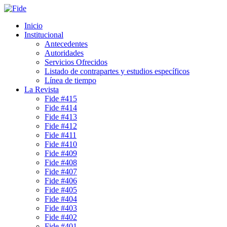
Inicio
Institucional
Antecedentes
Autoridades
Servicios Ofrecidos
Listado de contrapartes y estudios específicos
Línea de tiempo
La Revista
Fide #415
Fide #414
Fide #413
Fide #412
Fide #411
Fide #410
Fide #409
Fide #408
Fide #407
Fide #406
Fide #405
Fide #404
Fide #403
Fide #402
Fide #401