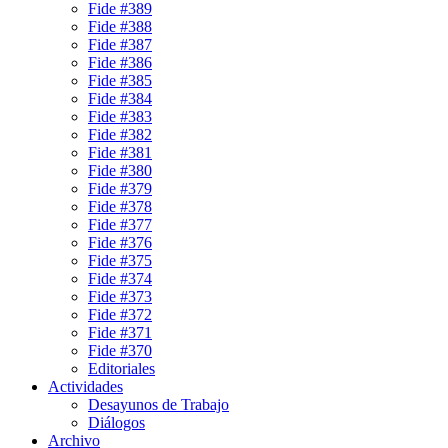
Fide #389
Fide #388
Fide #387
Fide #386
Fide #385
Fide #384
Fide #383
Fide #382
Fide #381
Fide #380
Fide #379
Fide #378
Fide #377
Fide #376
Fide #375
Fide #374
Fide #373
Fide #372
Fide #371
Fide #370
Editoriales
Actividades
Desayunos de Trabajo
Diálogos
Archivo