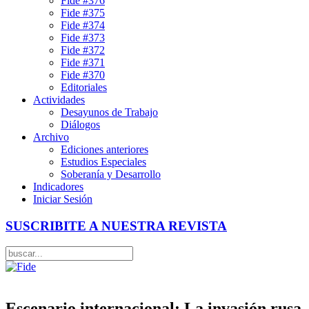
Fide #376
Fide #375
Fide #374
Fide #373
Fide #372
Fide #371
Fide #370
Editoriales
Actividades
Desayunos de Trabajo
Diálogos
Archivo
Ediciones anteriores
Estudios Especiales
Soberanía y Desarrollo
Indicadores
Iniciar Sesión
SUSCRIBITE A NUESTRA REVISTA
Escenario internacional: La invasión rusa