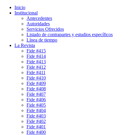
Inicio
Institucional
Antecedentes
Autoridades
Servicios Ofrecidos
Listado de contrapartes y estudios específicos
Línea de tiempo
La Revista
Fide #415
Fide #414
Fide #413
Fide #412
Fide #411
Fide #410
Fide #409
Fide #408
Fide #407
Fide #406
Fide #405
Fide #404
Fide #403
Fide #402
Fide #401
Fide #400