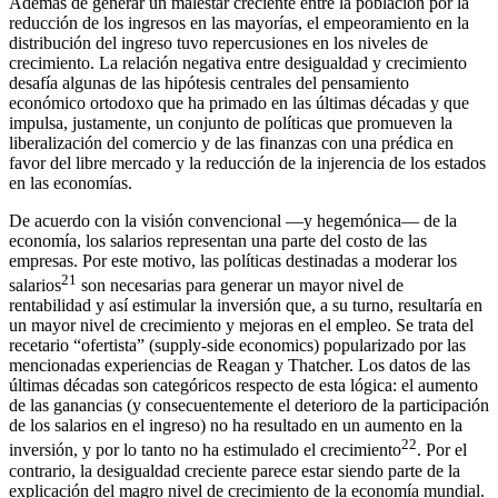
Además de generar un malestar creciente entre la población por la
reducción de los ingresos en las mayorías, el empeoramiento en la
distribución del ingreso tuvo repercusiones en los niveles de
crecimiento. La relación negativa entre desigualdad y crecimiento
desafía algunas de las hipótesis centrales del pensamiento
económico ortodoxo que ha primado en las últimas décadas y que
impulsa, justamente, un conjunto de políticas que promueven la
liberalización del comercio y de las finanzas con una prédica en
favor del libre mercado y la reducción de la injerencia de los estados
en las economías.
De acuerdo con la visión convencional —y hegemónica— de la
economía, los salarios representan una parte del costo de las
empresas. Por este motivo, las políticas destinadas a moderar los
21
salarios
son necesarias para generar un mayor nivel de
rentabilidad y así estimular la inversión que, a su turno, resultaría en
un mayor nivel de crecimiento y mejoras en el empleo. Se trata del
recetario “ofertista” (supply-side economics) popularizado por las
mencionadas experiencias de Reagan y Thatcher. Los datos de las
últimas décadas son categóricos respecto de esta lógica: el aumento
de las ganancias (y consecuentemente el deterioro de la participación
de los salarios en el ingreso) no ha resultado en un aumento en la
22
inversión, y por lo tanto no ha estimulado el crecimiento
. Por el
contrario, la desigualdad creciente parece estar siendo parte de la
explicación del magro nivel de crecimiento de la economía mundial.