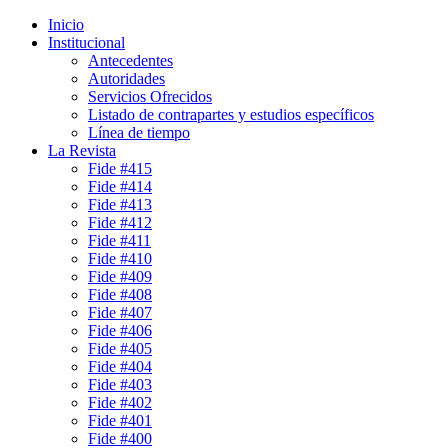
Inicio
Institucional
Antecedentes
Autoridades
Servicios Ofrecidos
Listado de contrapartes y estudios específicos
Línea de tiempo
La Revista
Fide #415
Fide #414
Fide #413
Fide #412
Fide #411
Fide #410
Fide #409
Fide #408
Fide #407
Fide #406
Fide #405
Fide #404
Fide #403
Fide #402
Fide #401
Fide #400