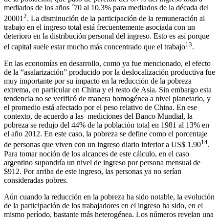
mediados de los años ´70 al 10.3% para mediados de la década del
2
20001
. La disminución de la participación de la remuneración al
trabajo en el ingreso total está frecuentemente asociada con un
deterioro en la distribución personal del ingreso. Esto es así porque
13
el capital suele estar mucho más concentrado que el trabajo
.
En las economías en desarrollo, como ya fue mencionado, el efecto
de la “asalarización” producido por la deslocalización productiva fue
muy importante por su impacto en la reducción de la pobreza
extrema, en particular en China y el resto de Asia. Sin embargo esta
tendencia no se verificó de manera homogénea a nivel planetario, y
el promedio está afectado por el peso relativo de China. En ese
contexto, de acuerdo a las mediciones del Banco Mundial, la
pobreza se redujo del 44% de la población total en 1981 al 13% en
el año 2012. En este caso, la pobreza se define como el porcentaje
14
de personas que viven con un ingreso diario inferior a US$ 1.90
.
Para tomar noción de los alcances de este cálculo, en el caso
argentino supondría un nivel de ingreso por persona mensual de
$912. Por arriba de este ingreso, las personas ya no serían
consideradas pobres.
Aún cuando la reducción en la pobreza ha sido notable, la evolución
de la participación de los trabajadores en el ingreso ha sido, en el
mismo período, bastante más heterogénea. Los números revelan una