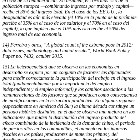
el 60% de su remuneración. En resumen, el 10% más rico de la
población europea —combinando ingresos por trabajo y capital—
recibe el 35% del ingreso total. En el caso de los EE.UU., la
desigualdad es aún más elevada (el 10% en la punta de la pirámide
percibe el 35% en el caso de los salarios y el 70% en el caso del
capital), lo que implica que el 10% más rico recibe el 50% del
ingreso total de esa economía.
14) Ferreira y otros, “A global count of the extreme poor in 2012:
data issues, methodology and initial results”, World Bank Policy
Paper no. 7432, octubre 2015.
15) La heterogeneidad que se observa en las economías en
desarrollo se explica por un conjunto de factores: las dificultades
para medir correctamente la participación del trabajo en el ingreso
total (fundamentalmente por la importancia del empleo
independiente y el empleo informal) y los cambios asociados a las
remuneraciones de los factores que se producen como consecuencia
de modificaciones en la estructura productiva. En algunas regiones
(especialmente en América del Sur) la última década constituye un
período histórico distintivo, en el que se observa una mejora en los
indicadores que miden la distribución del ingreso producto del
efecto combinado de la incidencia de la demanda china, el período
de precios altos en los commodities, el aumento en los ingresos
fiscales en los países productores de materias primas y del
despliegue de programas económicos —financiados por el mejor