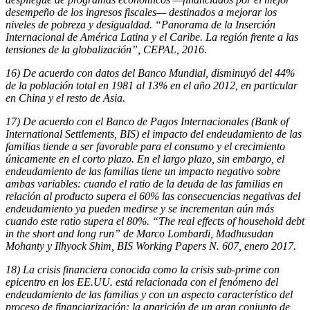
desempeño de los ingresos fiscales— destinados a mejorar los
niveles de pobreza y desigualdad. “Panorama de la Inserción
Internacional de América Latina y el Caribe. La región frente a las
tensiones de la globalización”, CEPAL, 2016.
16) De acuerdo con datos del Banco Mundial, disminuyó del 44%
de la población total en 1981 al 13% en el año 2012, en particular
en China y el resto de Asia.
17) De acuerdo con el Banco de Pagos Internacionales (Bank of
International Settlements, BIS) el impacto del endeudamiento de las
familias tiende a ser favorable para el consumo y el crecimiento
únicamente en el corto plazo. En el largo plazo, sin embargo, el
endeudamiento de las familias tiene un impacto negativo sobre
ambas variables: cuando el ratio de la deuda de las familias en
relación al producto supera el 60% las consecuencias negativas del
endeudamiento ya pueden medirse y se incrementan aún más
cuando este ratio supera el 80%. “The real effects of household debt
in the short and long run” de Marco Lombardi, Madhusudan
Mohanty y Ilhyock Shim, BIS Working Papers N. 607, enero 2017.
18) La crisis financiera conocida como la crisis sub-prime con
epicentro en los EE.UU. está relacionada con el fenómeno del
endeudamiento de las familias y con un aspecto característico del
proceso de financiarización: la aparición de un gran conjunto de