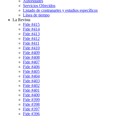
Autoridades
Servicios Ofrecidos
Listado de contrapartes y estudios específicos
Línea de tiempo
La Revista
Fide #415
Fide #414
Fide #413
Fide #412
Fide #411
Fide #410
Fide #409
Fide #408
Fide #407
Fide #406
Fide #405
Fide #404
Fide #403
Fide #402
Fide #401
Fide #400
Fide #399
Fide #398
Fide #397
Fide #396